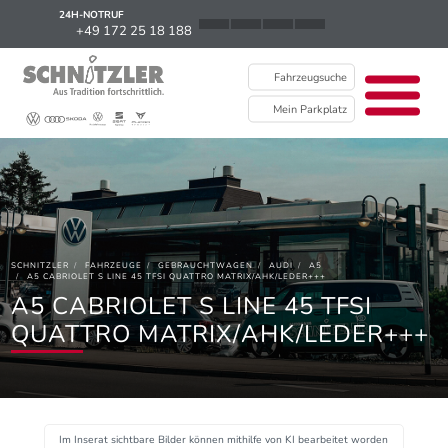
24H-NOTRUF
News
+49 172 25 18 188
Karriere
Fahrzeugsuche
Ausbildung
Mein Parkplatz
Kontakt / Standorte
Über uns
Newsletter
SCHNITZLER
FAHRZEUGE
GEBRAUCHTWAGEN
AUDI
A5
EU Data Act
A5 CABRIOLET S LINE 45 TFSI QUATTRO MATRIX/AHK/LEDER+++
A5 CABRIOLET S LINE 45 TFSI
QUATTRO MATRIX/AHK/LEDER+++
Im Inserat sichtbare Bilder können mithilfe von KI bearbeitet worden