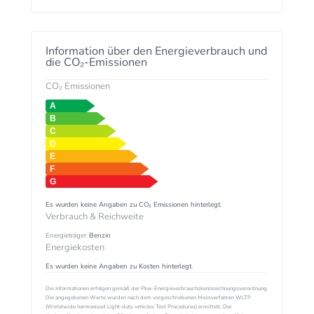
Information über den Energieverbrauch und
die CO₂-Emissionen
CO₂ Emissionen
Es wurden keine Angaben zu CO₂ Emissionen hinterlegt.
Verbrauch & Reichweite
Energieträger:
Benzin
Energiekosten
Es wurden keine Angaben zu Kosten hinterlegt.
Die Informationen erfolgen gemäß der Pkw-Energieverbrauchskennzeichnungsverordnung.
Die angegebenen Werte wurden nach dem vorgeschriebenen Messverfahren WLTP
(Worldwide harmonised Light-duty vehicles Test Procedures) ermittelt. Der