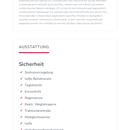
Kraftstoffverbrauch und der CO₂-Ausstoß eines Pkw sind nicht nur von der effizienten
Ausnutzung des Kraftstoffs durch den Pkw, sondern auch vom Fahrstil und anderen
nichttechnischen Faktoren abhängig. CO₂ ist das für die Erderwärmung hauptsächlich
verantwortliche Treibhausgas. Ein Leitfaden über den Kraftstoffverbrauch und die CO₂-
Emissionen aller in Deutschland angebotenen neuen Pkw-Modelle ist unentgeltlich
einsehbar an jedem Verkaufsort in Deutschland, an dem neue Pkw ausgestellt oder
angeboten werden. Der Leitfaden ist auch hier abrufbar: https://www.dat.de/co2/
AUSSTATTUNG
Sicherheit
Zentralverriegelung
Isofix Beifahrersitz
Tagfahrlicht
Kurvenlicht
Regensensor
Elektr. Wegfahrsperre
Traktionskontrolle
Müdigkeitswarner
Isofix
Verkehrszeichenerkennung