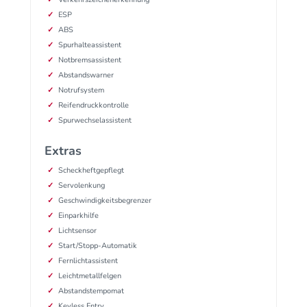
ESP
ABS
Spurhalteassistent
Notbremsassistent
Abstandswarner
Notrufsystem
Reifendruckkontrolle
Spurwechselassistent
Extras
Scheckheftgepflegt
Servolenkung
Geschwindigkeitsbegrenzer
Einparkhilfe
Lichtsensor
Start/Stopp-Automatik
Fernlichtassistent
Leichtmetallfelgen
Abstandstempomat
Keyless Entry