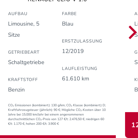
AUFBAU
FARBE
A
Limousine, 5
Blau
L
Sitze
S
ERSTZULASSUNG
12/2019
GETRIEBEART
G
Schaltgetriebe
S
LAUFLEISTUNG
61.610 km
KRAFTSTOFF
K
Benzin
B
CO₂ Emissionen (kombiniert):
130 g/km;
CO₂ Klasse (kombiniert):
D;
Kraftfahrzeugsteuer (jährlich):
90 €;
Mögliche CO₂-Kosten über 10
Jahre bei 15.000 km/Jahr bei einem angenommenen
durchschnittlichen CO₂-Preis von 127 €/t:
2.476,50 €; niedrigen 60
1
€/t: 1.170 €; hohen 200 €/t: 3.900 €