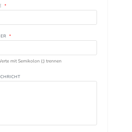
E
*
GER
*
erte mit Semikolon (;) trennen
ACHRICHT