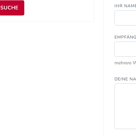
IHR NAM
GSUCHE
EMPFÄN
mehrere W
DEINE N