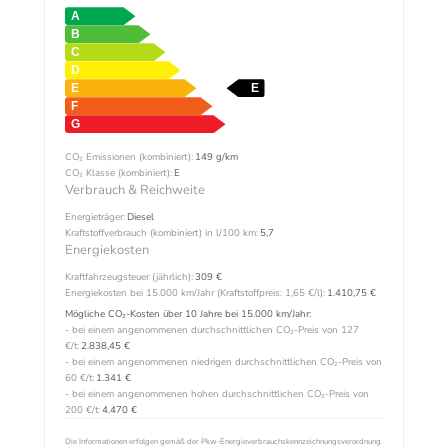
CO₂ Emissionen (kombiniert):
149 g/km
CO₂ Klasse (kombiniert):
E
Verbrauch & Reichweite
Energieträger:
Diesel
Kraftstoffverbrauch (kombiniert) in l/100 km:
5,7
Energiekosten
Kraftfahrzeugsteuer (jährlich):
309 €
Energiekosten bei 15.000 km/Jahr (Kraftstoffpreis:
1,
65
€
/l):
1.410,75 €
Mögliche CO₂-Kosten über 10 Jahre bei 15.000 km/Jahr:
- bei einem angenommenen durchschnittlichen CO₂-Preis von 127
€/t:
2.838,45 €
- bei einem angenommenen niedrigen durchschnittlichen CO₂-Preis von
60 €/t:
1.341 €
- bei einem angenommenen hohen durchschnittlichen CO₂-Preis von
200 €/t:
4.470 €
Die Informationen erfolgen gemäß der Pkw-Energieverbrauchskennzeichnungsverordnung.