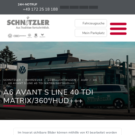
24H-NOTRUF
News
+49 172 25 18 188
Karriere
Fahrzeugsuche
Ausbildung
Mein Parkplatz
Kontakt / Standorte
Über uns
Newsletter
SCHNITZLER
FAHRZEUGE
GEBRAUCHTWAGEN
AUDI
A6
EU Data Act
A6 AVANT S LINE 40 TDI MATRIX/360°/HUD+++
A6 AVANT S LINE 40 TDI
MATRIX/360°/HUD+++
Im Inserat sichtbare Bilder können mithilfe von KI bearbeitet worden