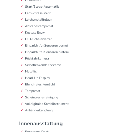
Lichtsensor
Start/Stopp-Automatik
Fernlichtassistent
Leichtmetallfelgen
Abstandstempomat
Keyless Entry
LED-Scheinwerfer
Einparkhilfe (Sensoren vorne)
Einparkhilfe (Sensoren hinten)
Rückfahrkamera
Selbstlenkende Systeme
Metallic
Head-Up Display
Blendfreies Fernlicht
Tempomat
Scheinwerferreinigung
Volldigitales Kombiinstrument
Anhängerkupplung
Innenausstattung
Panorama-Dach