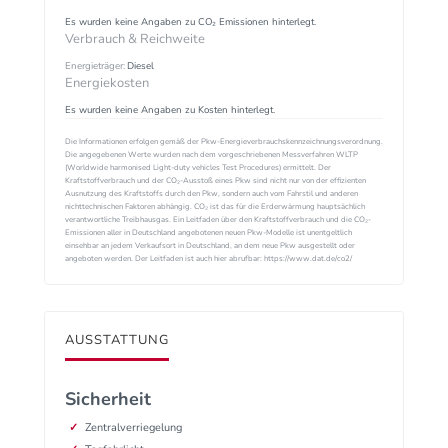
Es wurden keine Angaben zu CO₂ Emissionen hinterlegt.
Verbrauch & Reichweite
Energieträger:
Diesel
Energiekosten
Es wurden keine Angaben zu Kosten hinterlegt.
Die Informationen erfolgen gemäß der Pkw-Energieverbrauchskennzeichnungsverordnung.
Die angegebenen Werte wurden nach dem vorgeschriebenen Messverfahren WLTP
(Worldwide harmonised Light-duty vehicles Test Procedures) ermittelt. Der
Kraftstoffverbrauch und der CO₂-Ausstoß eines Pkw sind nicht nur von der effizienten
Ausnutzung des Kraftstoffs durch den Pkw, sondern auch vom Fahrstil und anderen
nichttechnischen Faktoren abhängig. CO₂ ist das für die Erderwärmung hauptsächlich
verantwortliche Treibhausgas. Ein Leitfaden über den Kraftstoffverbrauch und die CO₂-
Emissionen aller in Deutschland angebotenen neuen Pkw-Modelle ist unentgeltlich
einsehbar an jedem Verkaufsort in Deutschland, an dem neue Pkw ausgestellt oder
angeboten werden. Der Leitfaden ist auch hier abrufbar: https://www.dat.de/co2/
AUSSTATTUNG
Sicherheit
Zentralverriegelung