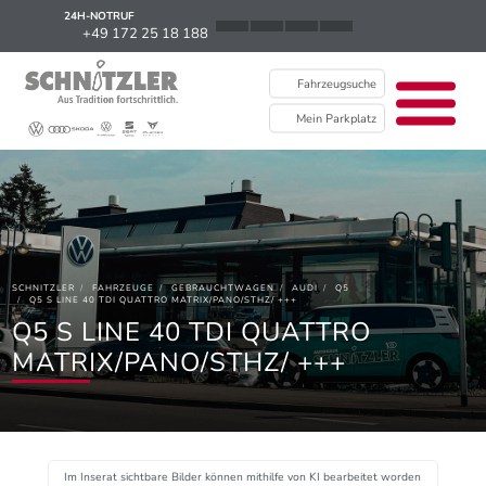
24H-NOTRUF
News
+49 172 25 18 188
Karriere
Fahrzeugsuche
Ausbildung
Mein Parkplatz
Kontakt / Standorte
Über uns
Newsletter
SCHNITZLER
FAHRZEUGE
GEBRAUCHTWAGEN
AUDI
Q5
EU Data Act
Q5 S LINE 40 TDI QUATTRO MATRIX/PANO/STHZ/ +++
Q5 S LINE 40 TDI QUATTRO
MATRIX/PANO/STHZ/ +++
Im Inserat sichtbare Bilder können mithilfe von KI bearbeitet worden