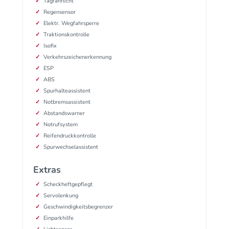
Tagfahrlicht
Regensensor
Elektr. Wegfahrsperre
Traktionskontrolle
Isofix
Verkehrszeichenerkennung
ESP
ABS
Spurhalteassistent
Notbremsassistent
Abstandswarner
Notrufsystem
Reifendruckkontrolle
Spurwechselassistent
Extras
Scheckheftgepflegt
Servolenkung
Geschwindigkeitsbegrenzer
Einparkhilfe