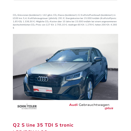
CO₂ Emissionen (kombiniert):
142 g/km;
CO₂ Klasse (kombiniert):
E;
Kraftstoffverbrauch (kombiniert) in
l/100 km:
5,4;
Kraftfahrzeugsteuer (jährlich):
291 €;
Energiekosten bei 15.000 km/Jahr (Kraftstoffpreis:
1,
65
€
/l):
1.336,50 €;
Mögliche CO₂-Kosten über 10 Jahre bei 15.000 km/Jahr bei einem angenommenen
durchschnittlichen CO₂-Preis von 127 €/t:
2.705,10 €; niedrigen 60 €/t: 1.278 €; hohen 200 €/t: 4.260
€
Q2 S line 35 TDI S tronic