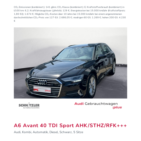
CO₂ Emissionen (kombiniert):
141 g/km;
CO₂ Klasse (kombiniert):
E;
Kraftstoffverbrauch (kombiniert) in
l/100 km:
6,2;
Kraftfahrzeugsteuer (jährlich):
129 €;
Energiekosten bei 15.000 km/Jahr (Kraftstoffpreis:
1,
80
€
/l):
1.674 €;
Mögliche CO₂-Kosten über 10 Jahre bei 15.000 km/Jahr bei einem angenommenen
durchschnittlichen CO₂-Preis von 127 €/t:
2.686,05 €; niedrigen 60 €/t: 1.269 €; hohen 200 €/t: 4.230
€
A6 Avant 40 TDI Sport AHK/STHZ/RFK+++
Audi, Kombi, Automatik, Diesel, Schwarz, 5 Sitze