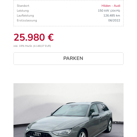
Standort
Hilden - Audi
Leistung
150 kW
(204 PS)
Laufleistung
126.485 km
Erstzulassung
06/2022
25.980 €
inkl. 19% MwSt. (4.148,07 EUR)
PARKEN