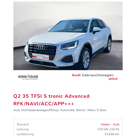
Q2 35 TFSI S tronic Advanced
RFK/NAVI/ACC/APP+++
Audi, SUV/Geländewagen/Pickup, Automatik, Benzin, Weiss, 5 Sitze
Standort
Hilden - Audi
Leistung
110 kW
(150 PS)
Laufleistung
21.626 km