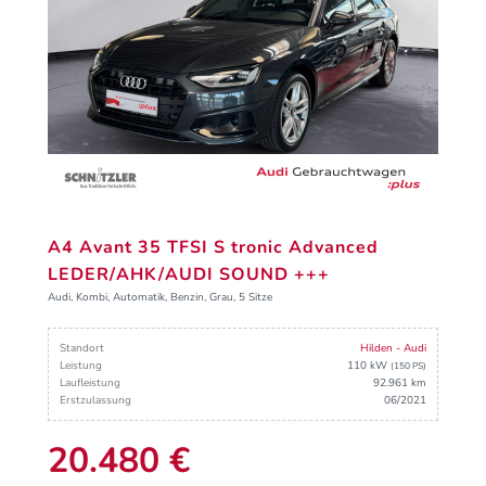
A4 Avant 35 TFSI S tronic Advanced
LEDER/AHK/AUDI SOUND +++
Audi, Kombi, Automatik, Benzin, Grau, 5 Sitze
Standort
Hilden - Audi
Leistung
110 kW
(150 PS)
Laufleistung
92.961 km
Erstzulassung
06/2021
20.480 €