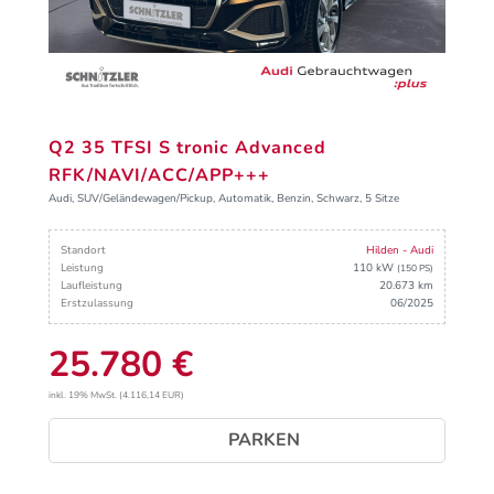
Q2 35 TFSI S tronic Advanced
RFK/NAVI/ACC/APP+++
Audi, SUV/Geländewagen/Pickup, Automatik, Benzin, Schwarz, 5 Sitze
Standort
Hilden - Audi
Leistung
110 kW
(150 PS)
Laufleistung
20.673 km
Erstzulassung
06/2025
25.780 €
inkl. 19% MwSt. (4.116,14 EUR)
PARKEN