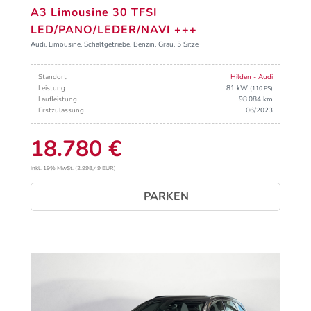
A3 Limousine 30 TFSI
LED/PANO/LEDER/NAVI +++
Audi, Limousine, Schaltgetriebe, Benzin, Grau, 5 Sitze
Standort
Hilden - Audi
Leistung
81 kW
(110 PS)
Laufleistung
98.084 km
Erstzulassung
06/2023
18.780 €
inkl. 19% MwSt. (2.998,49 EUR)
PARKEN