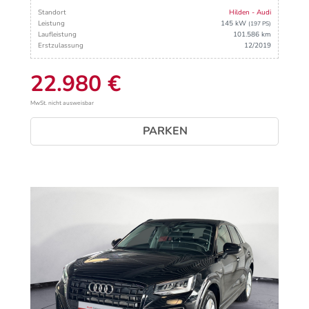
Standort
Hilden - Audi
Leistung
145 kW
(197 PS)
Laufleistung
101.586 km
Erstzulassung
12/2019
22.980 €
MwSt. nicht ausweisbar
PARKEN