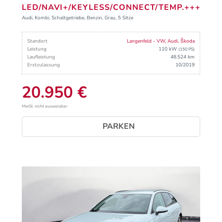
LED/NAVI+/KEYLESS/CONNECT/TEMP.+++
Audi, Kombi, Schaltgetriebe, Benzin, Grau, 5 Sitze
Standort
Langenfeld - VW, Audi, Škoda
Leistung
110 kW
(150 PS)
Laufleistung
48.524 km
Erstzulassung
10/2019
20.950 €
MwSt. nicht ausweisbar
PARKEN