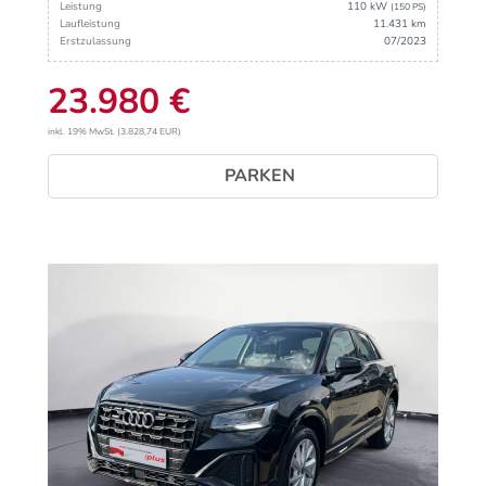
Leistung
110 kW
(150 PS)
Laufleistung
11.431 km
Erstzulassung
07/2023
23.980 €
inkl. 19% MwSt. (3.828,74 EUR)
PARKEN