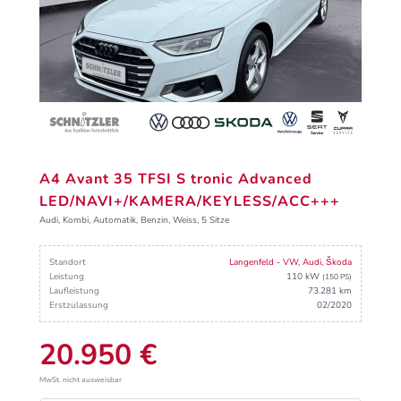
A4 Avant 35 TFSI S tronic Advanced
LED/NAVI+/KAMERA/KEYLESS/ACC+++
Audi, Kombi, Automatik, Benzin, Weiss, 5 Sitze
Standort
Langenfeld - VW, Audi, Škoda
Leistung
110 kW
(150 PS)
Laufleistung
73.281 km
Erstzulassung
02/2020
20.950 €
MwSt. nicht ausweisbar