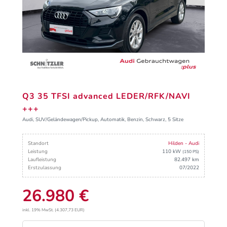
Q3 35 TFSI advanced LEDER/RFK/NAVI
+++
Audi, SUV/Geländewagen/Pickup, Automatik, Benzin, Schwarz, 5 Sitze
Standort
Hilden - Audi
Leistung
110 kW
(150 PS)
Laufleistung
82.497 km
Erstzulassung
07/2022
26.980 €
inkl. 19% MwSt. (4.307,73 EUR)