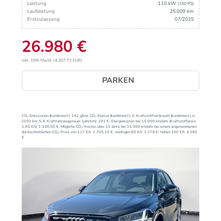
Leistung
110 kW
(150 PS)
Laufleistung
25.009 km
Erstzulassung
07/2025
26.980 €
inkl. 19% MwSt. (4.307,73 EUR)
PARKEN
CO₂ Emissionen (kombiniert):
142 g/km;
CO₂ Klasse (kombiniert):
E;
Kraftstoffverbrauch (kombiniert) in
l/100 km:
5,4;
Kraftfahrzeugsteuer (jährlich):
291 €;
Energiekosten bei 15.000 km/Jahr (Kraftstoffpreis:
1,
65
€
/l):
1.336,50 €;
Mögliche CO₂-Kosten über 10 Jahre bei 15.000 km/Jahr bei einem angenommenen
durchschnittlichen CO₂-Preis von 127 €/t:
2.705,10 €; niedrigen 60 €/t: 1.278 €; hohen 200 €/t: 4.260
€