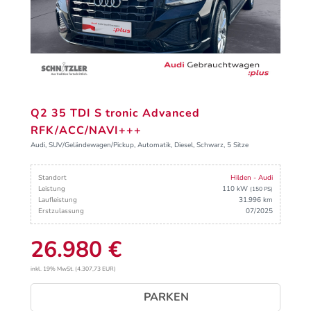
Q2 35 TDI S tronic Advanced
RFK/ACC/NAVI+++
Audi, SUV/Geländewagen/Pickup, Automatik, Diesel, Schwarz, 5 Sitze
Standort
Hilden - Audi
Leistung
110 kW
(150 PS)
Laufleistung
31.996 km
Erstzulassung
07/2025
26.980 €
inkl. 19% MwSt. (4.307,73 EUR)
PARKEN