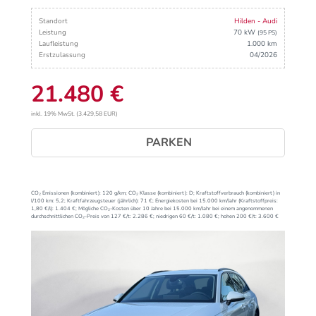
Standort
Hilden - Audi
Leistung
70 kW
(95 PS)
Laufleistung
1.000 km
Erstzulassung
04/2026
21.480 €
inkl. 19% MwSt. (3.429,58 EUR)
PARKEN
CO₂ Emissionen (kombiniert):
120 g/km;
CO₂ Klasse (kombiniert):
D;
Kraftstoffverbrauch (kombiniert) in
l/100 km:
5,2;
Kraftfahrzeugsteuer (jährlich):
71 €;
Energiekosten bei 15.000 km/Jahr (Kraftstoffpreis:
1,
80
€
/l):
1.404 €;
Mögliche CO₂-Kosten über 10 Jahre bei 15.000 km/Jahr bei einem angenommenen
durchschnittlichen CO₂-Preis von 127 €/t:
2.286 €; niedrigen 60 €/t: 1.080 €; hohen 200 €/t: 3.600 €