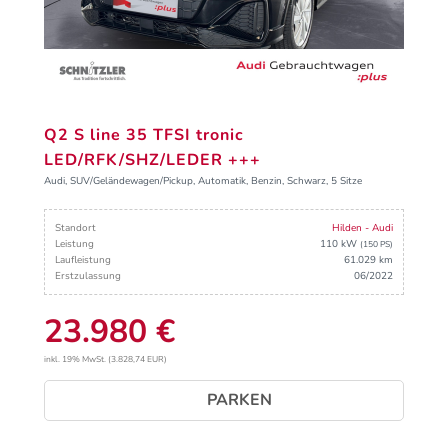
Q2 S line 35 TFSI tronic
LED/RFK/SHZ/LEDER +++
Audi, SUV/Geländewagen/Pickup, Automatik, Benzin, Schwarz, 5 Sitze
Standort
Hilden - Audi
Leistung
110 kW
(150 PS)
Laufleistung
61.029 km
Erstzulassung
06/2022
23.980 €
inkl. 19% MwSt. (3.828,74 EUR)
PARKEN