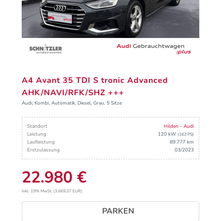
A4 Avant 35 TDI S tronic Advanced
AHK/NAVI/RFK/SHZ +++
Audi, Kombi, Automatik, Diesel, Grau, 5 Sitze
Standort
Hilden - Audi
Leistung
120 kW
(163 PS)
Laufleistung
89.777 km
Erstzulassung
03/2023
22.980 €
inkl. 19% MwSt. (3.669,07 EUR)
PARKEN