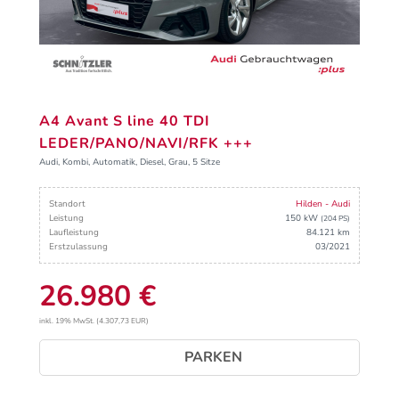
A4 Avant S line 40 TDI
LEDER/PANO/NAVI/RFK +++
Audi, Kombi, Automatik, Diesel, Grau, 5 Sitze
Standort
Hilden - Audi
Leistung
150 kW
(204 PS)
Laufleistung
84.121 km
Erstzulassung
03/2021
26.980 €
inkl. 19% MwSt. (4.307,73 EUR)
PARKEN