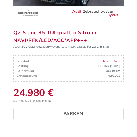
Q2 S line 35 TDI quattro S tronic
NAVI/RFK/LED/ACC/APP+++
Audi, SUV/Geländewagen/Pickup, Automatik, Diesel, Schwarz, 5 Sitze
Standort
Hilden - Audi
Leistung
110 kW
(150 PS)
Laufleistung
50.418 km
Erstzulassung
03/2023
24.980 €
inkl. 19% MwSt. (3.988,40 EUR)
PARKEN