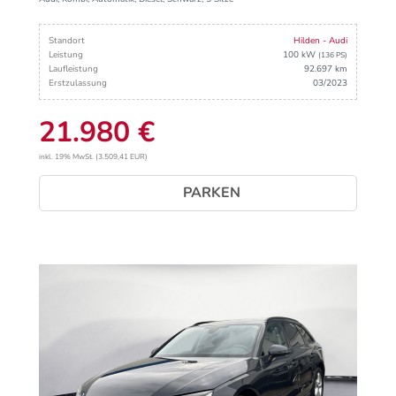
Standort
Hilden - Audi
Leistung
100 kW
(136 PS)
Laufleistung
92.697 km
Erstzulassung
03/2023
21.980 €
inkl. 19% MwSt. (3.509,41 EUR)
PARKEN