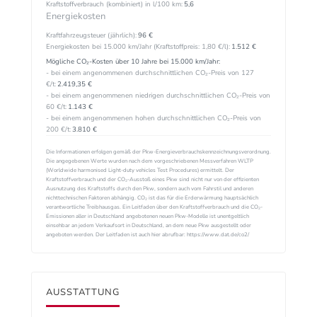
Kraftstoffverbrauch (kombiniert) in l/100 km:
5,6
Energiekosten
Kraftfahrzeugsteuer (jährlich):
96 €
Energiekosten bei 15.000 km/Jahr (Kraftstoffpreis:
1,
80
€
/l):
1.512 €
Mögliche CO₂-Kosten über 10 Jahre bei 15.000 km/Jahr:
- bei einem angenommenen durchschnittlichen CO₂-Preis von 127
€/t:
2.419,35 €
- bei einem angenommenen niedrigen durchschnittlichen CO₂-Preis von
60 €/t:
1.143 €
- bei einem angenommenen hohen durchschnittlichen CO₂-Preis von
200 €/t:
3.810 €
Die Informationen erfolgen gemäß der Pkw-Energieverbrauchskennzeichnungsverordnung.
Die angegebenen Werte wurden nach dem vorgeschriebenen Messverfahren WLTP
(Worldwide harmonised Light-duty vehicles Test Procedures) ermittelt. Der
Kraftstoffverbrauch und der CO₂-Ausstoß eines Pkw sind nicht nur von der effizienten
Ausnutzung des Kraftstoffs durch den Pkw, sondern auch vom Fahrstil und anderen
nichttechnischen Faktoren abhängig. CO₂ ist das für die Erderwärmung hauptsächlich
verantwortliche Treibhausgas. Ein Leitfaden über den Kraftstoffverbrauch und die CO₂-
Emissionen aller in Deutschland angebotenen neuen Pkw-Modelle ist unentgeltlich
einsehbar an jedem Verkaufsort in Deutschland, an dem neue Pkw ausgestellt oder
angeboten werden. Der Leitfaden ist auch hier abrufbar: https://www.dat.de/co2/
AUSSTATTUNG