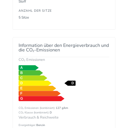
Stoff
ANZAHL DER SITZE
5 Sitze
Information über den Energieverbrauch und
die CO₂-Emissionen
CO₂ Emissionen
CO₂ Emissionen (kombiniert):
127 g/km
CO₂ Klasse (kombiniert):
D
Verbrauch & Reichweite
Energieträger:
Benzin