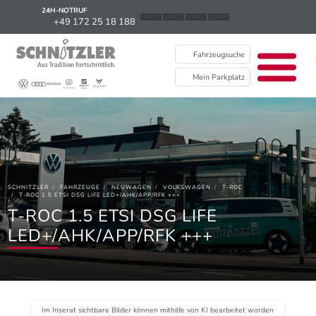
24H-NOTRUF
News
+49 172 25 18 188
Karriere
Fahrzeugsuche
Ausbildung
Mein Parkplatz
Kontakt / Standorte
Über uns
Newsletter
SCHNITZLER
FAHRZEUGE
NEUWAGEN
VOLKSWAGEN
T-ROC
EU Data Act
T-ROC 1.5 ETSI DSG LIFE LED+/AHK/APP/RFK +++
T-ROC 1.5 ETSI DSG LIFE
LED+/AHK/APP/RFK +++
Im Inserat sichtbare Bilder können mithilfe von KI bearbeitet worden