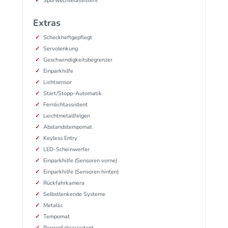
Spurwechselassistent
Extras
Scheckheftgepflegt
Servolenkung
Geschwindigkeitsbegrenzer
Einparkhilfe
Lichtsensor
Start/Stopp-Automatik
Fernlichtassistent
Leichtmetallfelgen
Abstandstempomat
Keyless Entry
LED-Scheinwerfer
Einparkhilfe (Sensoren vorne)
Einparkhilfe (Sensoren hinten)
Rückfahrkamera
Selbstlenkende Systeme
Metallic
Tempomat
Berganfahrassistent