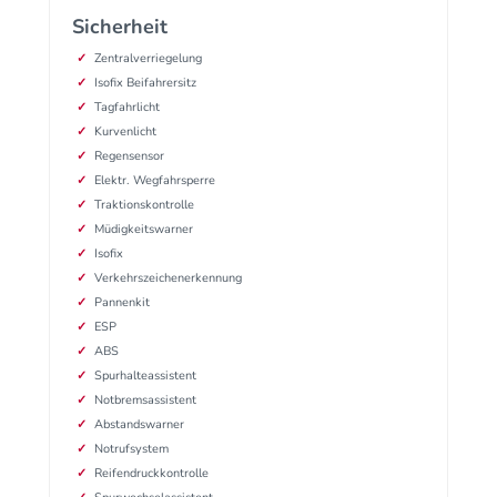
Sicherheit
Zentralverriegelung
Isofix Beifahrersitz
Tagfahrlicht
Kurvenlicht
Regensensor
Elektr. Wegfahrsperre
Traktionskontrolle
Müdigkeitswarner
Isofix
Verkehrszeichenerkennung
Pannenkit
ESP
ABS
Spurhalteassistent
Notbremsassistent
Abstandswarner
Notrufsystem
Reifendruckkontrolle