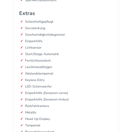
Spurwechselassistent
Extras
Scheckheftgepflegt
Servolenkung
Geschwindigkeitsbegrenzer
Einparkhilfe
Lichtsensor
Start/Stopp-Automatik
Fernlichtassistent
Leichtmetallfelgen
Abstandstempomat
Keyless Entry
LED-Scheinwerfer
Einparkhilfe (Sensoren vorne)
Einparkhilfe (Sensoren hinten)
Rückfahrkamera
Metallic
Head-Up Display
Tempomat
Berganfahrassistent