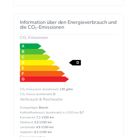
Information über den Energieverbrauch und
die CO₂-Emissionen
CO₂ Emissionen
CO₂ Emissionen (kombiniert):
130 g/km
CO₂ Klasse (kombiniert):
D
Verbrauch & Reichweite
Energieträger:
Benzin
Kraftstoffverbrauch (kombiniert) in l/100 km:
5,7
Kurzstrecke:
7,1 l/100 km
Stadtrand:
5,3 l/100 km
Landstraße:
4,9 l/100 km
Autobahn:
6,2 l/100 km