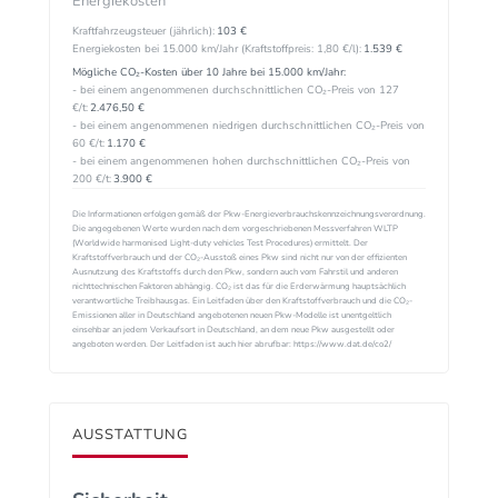
Energiekosten
Kraftfahrzeugsteuer (jährlich):
103 €
Energiekosten bei 15.000 km/Jahr (Kraftstoffpreis:
1,
80
€
/l):
1.539 €
Mögliche CO₂-Kosten über 10 Jahre bei 15.000 km/Jahr:
- bei einem angenommenen durchschnittlichen CO₂-Preis von 127
€/t:
2.476,50 €
- bei einem angenommenen niedrigen durchschnittlichen CO₂-Preis von
60 €/t:
1.170 €
- bei einem angenommenen hohen durchschnittlichen CO₂-Preis von
200 €/t:
3.900 €
Die Informationen erfolgen gemäß der Pkw-Energieverbrauchskennzeichnungsverordnung.
Die angegebenen Werte wurden nach dem vorgeschriebenen Messverfahren WLTP
(Worldwide harmonised Light-duty vehicles Test Procedures) ermittelt. Der
Kraftstoffverbrauch und der CO₂-Ausstoß eines Pkw sind nicht nur von der effizienten
Ausnutzung des Kraftstoffs durch den Pkw, sondern auch vom Fahrstil und anderen
nichttechnischen Faktoren abhängig. CO₂ ist das für die Erderwärmung hauptsächlich
verantwortliche Treibhausgas. Ein Leitfaden über den Kraftstoffverbrauch und die CO₂-
Emissionen aller in Deutschland angebotenen neuen Pkw-Modelle ist unentgeltlich
einsehbar an jedem Verkaufsort in Deutschland, an dem neue Pkw ausgestellt oder
angeboten werden. Der Leitfaden ist auch hier abrufbar: https://www.dat.de/co2/
AUSSTATTUNG