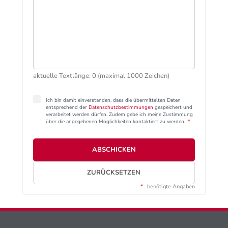
aktuelle Textlänge: 0 (maximal 1000 Zeichen)
Ich bin damit einverstanden, dass die übermittelten Daten
entsprechend der
Datenschutzbestimmungen
gespeichert und
verarbeitet werden dürfen. Zudem gebe ich meine Zustimmung
über die angegebenen Möglichkeiten kontaktiert zu werden.
*
ABSCHICKEN
ZURÜCKSETZEN
*
benötigte Angaben