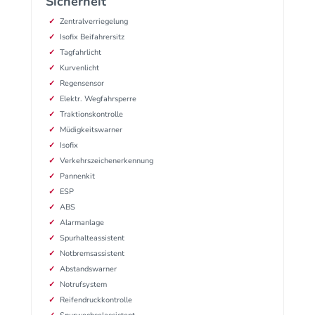
Sicherheit
Zentralverriegelung
Isofix Beifahrersitz
Tagfahrlicht
Kurvenlicht
Regensensor
Elektr. Wegfahrsperre
Traktionskontrolle
Müdigkeitswarner
Isofix
Verkehrszeichenerkennung
Pannenkit
ESP
ABS
Alarmanlage
Spurhalteassistent
Notbremsassistent
Abstandswarner
Notrufsystem
Reifendruckkontrolle