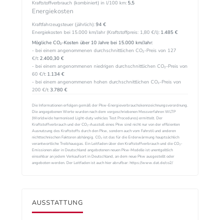
Kraftstoffverbrauch (kombiniert) in l/100 km:
5,5
Energiekosten
Kraftfahrzeugsteuer (jährlich):
94 €
Energiekosten bei 15.000 km/Jahr (Kraftstoffpreis:
1,
80
€
/l):
1.485 €
Mögliche CO₂-Kosten über 10 Jahre bei 15.000 km/Jahr:
- bei einem angenommenen durchschnittlichen CO₂-Preis von 127
€/t:
2.400,30 €
- bei einem angenommenen niedrigen durchschnittlichen CO₂-Preis von
60 €/t:
1.134 €
- bei einem angenommenen hohen durchschnittlichen CO₂-Preis von
200 €/t:
3.780 €
Die Informationen erfolgen gemäß der Pkw-Energieverbrauchskennzeichnungsverordnung.
Die angegebenen Werte wurden nach dem vorgeschriebenen Messverfahren WLTP
(Worldwide harmonised Light-duty vehicles Test Procedures) ermittelt. Der
Kraftstoffverbrauch und der CO₂-Ausstoß eines Pkw sind nicht nur von der effizienten
Ausnutzung des Kraftstoffs durch den Pkw, sondern auch vom Fahrstil und anderen
nichttechnischen Faktoren abhängig. CO₂ ist das für die Erderwärmung hauptsächlich
verantwortliche Treibhausgas. Ein Leitfaden über den Kraftstoffverbrauch und die CO₂-
Emissionen aller in Deutschland angebotenen neuen Pkw-Modelle ist unentgeltlich
einsehbar an jedem Verkaufsort in Deutschland, an dem neue Pkw ausgestellt oder
angeboten werden. Der Leitfaden ist auch hier abrufbar: https://www.dat.de/co2/
AUSSTATTUNG