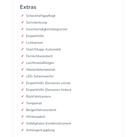
Extras
Scheckheftgepflegt
Servolenkung
Geschwindigkeitsbegrenzer
Einparkhilfe
Lichtsensor
Start/Stopp-Automatik
Fernlichtassistent
Leichtmetallfelgen
Abstandstempomat
LED-Scheinwerfer
Einparkhilfe (Sensoren vorne)
Einparkhilfe (Sensoren hinten)
Rückfahrkamera
Tempomat
Berganfahrassistent
Winterpaket
Volldigitales Kombiinstrument
Anhängerkupplung