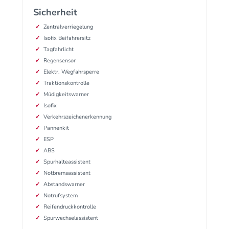
Sicherheit
Zentralverriegelung
Isofix Beifahrersitz
Tagfahrlicht
Regensensor
Elektr. Wegfahrsperre
Traktionskontrolle
Müdigkeitswarner
Isofix
Verkehrszeichenerkennung
Pannenkit
ESP
ABS
Spurhalteassistent
Notbremsassistent
Abstandswarner
Notrufsystem
Reifendruckkontrolle
Spurwechselassistent