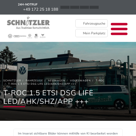
24H-NOTRUF
News
+49 172 25 18 188
Karriere
Fahrzeugsuche
Ausbildung
Mein Parkplatz
Kontakt / Standorte
Über uns
Newsletter
SCHNITZLER
FAHRZEUGE
NEUWAGEN
VOLKSWAGEN
T-ROC
EU Data Act
T-ROC 1.5 ETSI DSG LIFE LED/AHK/SHZ/APP +++
T-ROC 1.5 ETSI DSG LIFE
LED/AHK/SHZ/APP +++
Im Inserat sichtbare Bilder können mithilfe von KI bearbeitet worden