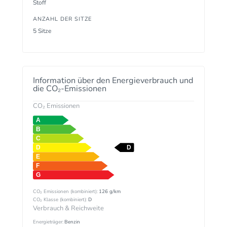
Stoff
ANZAHL DER SITZE
5 Sitze
Information über den Energieverbrauch und
die CO₂-Emissionen
CO₂ Emissionen
CO₂ Emissionen (kombiniert):
126 g/km
CO₂ Klasse (kombiniert):
D
Verbrauch & Reichweite
Energieträger:
Benzin