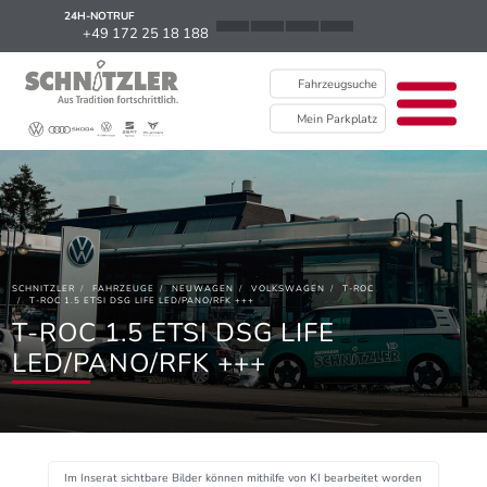
24H-NOTRUF
News
+49 172 25 18 188
Karriere
Fahrzeugsuche
Ausbildung
Mein Parkplatz
Kontakt / Standorte
Über uns
Newsletter
SCHNITZLER
FAHRZEUGE
NEUWAGEN
VOLKSWAGEN
T-ROC
EU Data Act
T-ROC 1.5 ETSI DSG LIFE LED/PANO/RFK +++
T-ROC 1.5 ETSI DSG LIFE
LED/PANO/RFK +++
Im Inserat sichtbare Bilder können mithilfe von KI bearbeitet worden