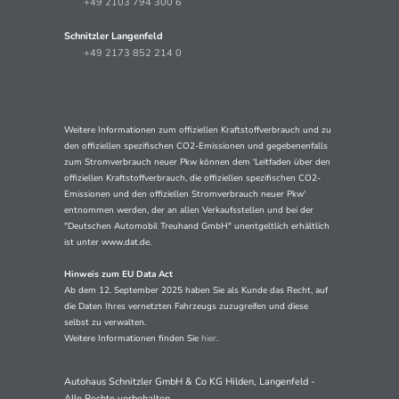
+49 2103 794 300 6
Schnitzler Langenfeld
+49 2173 852 214 0
Weitere Informationen zum offiziellen Kraftstoffverbrauch und zu
den offiziellen spezifischen CO2-Emissionen und gegebenenfalls
zum Stromverbrauch neuer Pkw können dem 'Leitfaden über den
offiziellen Kraftstoffverbrauch, die offiziellen spezifischen CO2-
Emissionen und den offiziellen Stromverbrauch neuer Pkw'
entnommen werden, der an allen Verkaufsstellen und bei der
"Deutschen Automobil Treuhand GmbH" unentgeltlich erhältlich
ist unter www.dat.de.
Hinweis zum EU Data Act
Ab dem 12. September 2025 haben Sie als Kunde das Recht, auf
die Daten Ihres vernetzten Fahrzeugs zuzugreifen und diese
selbst zu verwalten.
Weitere Informationen finden Sie
hier
.
Autohaus Schnitzler GmbH & Co KG Hilden, Langenfeld -
Alle Rechte vorbehalten.