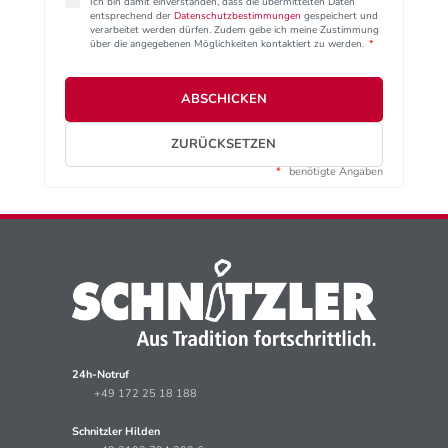
Ich bin damit einverstanden, dass die übermittelten Daten
entsprechend der
Datenschutzbestimmungen
gespeichert und
verarbeitet werden dürfen. Zudem gebe ich meine Zustimmung
über die angegebenen Möglichkeiten kontaktiert zu werden.
*
ABSCHICKEN
ZURÜCKSETZEN
*
benötigte Angaben
24h-Notruf
+49 172 25 18 188
Schnitzler Hilden