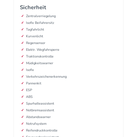
Sicherheit
Zentralverriegelung
Isofix Beifahrersitz
Tagfahrlicht
Kurvenlicht
Regensensor
Elektr. Wegfahrsperre
Traktionskontrolle
Müdigkeitswarner
Isofix
Verkehrszeichenerkennung
Pannenkit
ESP
ABS
Spurhalteassistent
Notbremsassistent
Abstandswarner
Notrufsystem
Reifendruckkontrolle