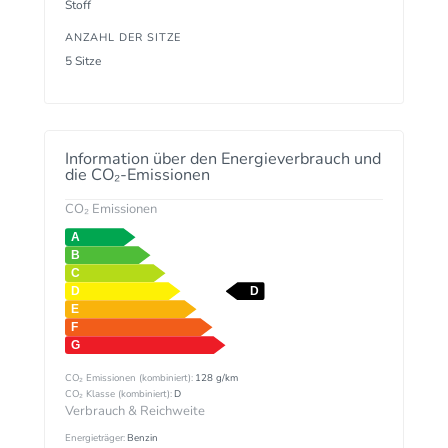
Stoff
ANZAHL DER SITZE
5 Sitze
Information über den Energieverbrauch und
die CO₂-Emissionen
CO₂ Emissionen
CO₂ Emissionen (kombiniert):
128 g/km
CO₂ Klasse (kombiniert):
D
Verbrauch & Reichweite
Energieträger:
Benzin