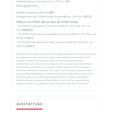
Kraftstoffverbrauch (kombiniert) in l/100 km:
5,6
Energiekosten
Kraftfahrzeugsteuer (jährlich):
98 €
Energiekosten bei 15.000 km/Jahr (Kraftstoffpreis:
1,
80
€
/l):
1.512 €
Mögliche CO₂-Kosten über 10 Jahre bei 15.000 km/Jahr:
- bei einem angenommenen durchschnittlichen CO₂-Preis von 127
€/t:
2.438,40 €
- bei einem angenommenen niedrigen durchschnittlichen CO₂-Preis von
60 €/t:
1.152 €
- bei einem angenommenen hohen durchschnittlichen CO₂-Preis von
200 €/t:
3.840 €
Die Informationen erfolgen gemäß der Pkw-Energieverbrauchskennzeichnungsverordnung.
Die angegebenen Werte wurden nach dem vorgeschriebenen Messverfahren WLTP
(Worldwide harmonised Light-duty vehicles Test Procedures) ermittelt. Der
Kraftstoffverbrauch und der CO₂-Ausstoß eines Pkw sind nicht nur von der effizienten
Ausnutzung des Kraftstoffs durch den Pkw, sondern auch vom Fahrstil und anderen
nichttechnischen Faktoren abhängig. CO₂ ist das für die Erderwärmung hauptsächlich
verantwortliche Treibhausgas. Ein Leitfaden über den Kraftstoffverbrauch und die CO₂-
Emissionen aller in Deutschland angebotenen neuen Pkw-Modelle ist unentgeltlich
einsehbar an jedem Verkaufsort in Deutschland, an dem neue Pkw ausgestellt oder
angeboten werden. Der Leitfaden ist auch hier abrufbar: https://www.dat.de/co2/
AUSSTATTUNG