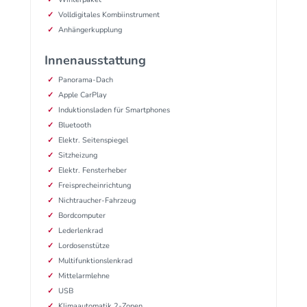
Volldigitales Kombiinstrument
Anhängerkupplung
Innenausstattung
Panorama-Dach
Apple CarPlay
Induktionsladen für Smartphones
Bluetooth
Elektr. Seitenspiegel
Sitzheizung
Elektr. Fensterheber
Freisprecheinrichtung
Nichtraucher-Fahrzeug
Bordcomputer
Lederlenkrad
Lordosenstütze
Multifunktionslenkrad
Mittelarmlehne
USB
Klimaautomatik 2-Zonen