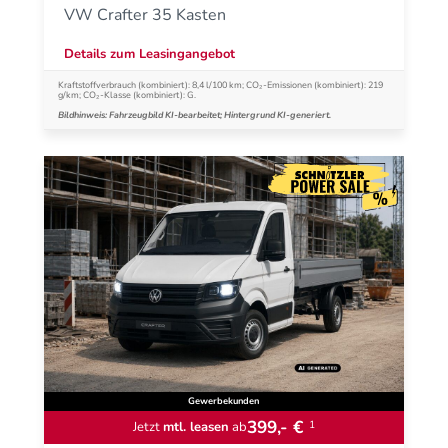
VW Crafter 35 Kasten
Details zum Leasingangebot
Kraftstoffverbrauch (kombiniert): 8,4 l/100 km; CO₂-Emissionen (kombiniert): 219
g/km; CO₂-Klasse (kombiniert): G.
Bildhinweis: Fahrzeugbild KI-bearbeitet; Hintergrund KI-generiert.
Gewerbekunden
399,- €
1
Jetzt
mtl. leasen
ab