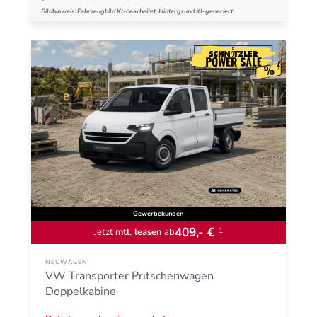
Bildhinweis: Fahrzeugbild KI-bearbeitet; Hintergrund KI-generiert.
Gewerbekunden
409,- €
1
Jetzt
mtl. leasen
ab
NEUWAGEN
VW Transporter Pritschenwagen
Doppelkabine