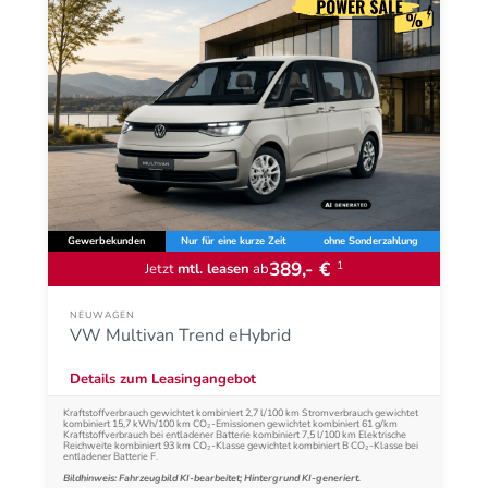
Gewerbekunden
Nur für eine kurze Zeit
ohne Sonderzahlung
389,- €
1
Jetzt
mtl. leasen
ab
NEUWAGEN
VW Multivan Trend eHybrid
Details zum Leasingangebot
Kraftstoffverbrauch gewichtet kombiniert 2,7 l/100 km Stromverbrauch gewichtet
kombiniert 15,7 kWh/100 km CO₂-Emissionen gewichtet kombiniert 61 g/km
Kraftstoffverbrauch bei entladener Batterie kombiniert 7,5 l/100 km Elektrische
Reichweite kombiniert 93 km CO₂-Klasse gewichtet kombiniert B CO₂-Klasse bei
entladener Batterie F.
Bildhinweis: Fahrzeugbild KI-bearbeitet; Hintergrund KI-generiert.