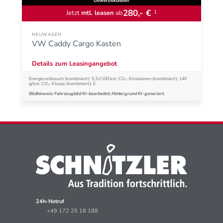
Gewerbekunden
280,- €
1
Jetzt
mtl. leasen
ab
NEUWAGEN
VW Caddy Cargo Kasten
Details zum Leasingangebot
Energieverbrauch (kombiniert): 5,3 l/100 km; CO₂-Emissionen (kombiniert): 140
g/km; CO₂-Klasse (kombiniert): E.
Bildhinweis: Fahrzeugbild KI-bearbeitet; Hintergrund KI-generiert.
24h-Notruf
+49 172 25 18 188