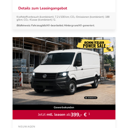
Details zum Leasingangebot
Kraftstoffverbrauch (kombiniert): 7,2 l/100 km; CO₂-Emissionen (kombiniert): 188
g/km; CO₂-Klasse (kombiniert): G.
Bildhinweis: Fahrzeugbild KI-bearbeitet; Hintergrund KI-generiert.
Gewerbekunden
399,- €
1
Jetzt
mtl. leasen
ab
NEUWAGEN