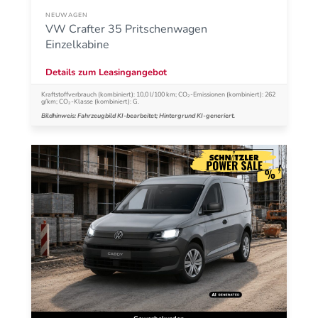
NEUWAGEN
VW Crafter 35 Pritschenwagen
Einzelkabine
Details zum Leasingangebot
Kraftstoffverbrauch (kombiniert): 10,0 l/100 km; CO₂-Emissionen (kombiniert): 262
g/km; CO₂-Klasse (kombiniert): G.
Bildhinweis: Fahrzeugbild KI-bearbeitet; Hintergrund KI-generiert.