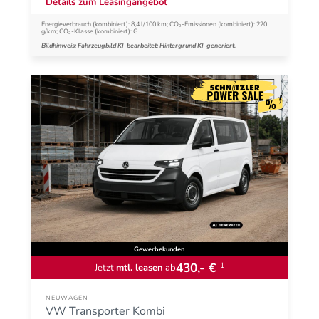
Details zum Leasingangebot
Energieverbrauch (kombiniert): 8,4 l/100 km; CO₂-Emissionen (kombiniert): 220
g/km; CO₂-Klasse (kombiniert): G.
Bildhinweis: Fahrzeugbild KI-bearbeitet; Hintergrund KI-generiert.
Gewerbekunden
430,- €
1
Jetzt
mtl. leasen
ab
NEUWAGEN
VW Transporter Kombi