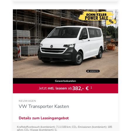
Gewerbekunden
382,- €
1
Jetzt
mtl. leasen
ab
NEUWAGEN
VW Transporter Kasten
Details zum Leasingangebot
Kraftstoffverbrauch (kombiniert): 7,1 l/100 km; CO₂-Emissionen (kombiniert): 185
g/km; CO₂-Klasse (kombiniert): G.