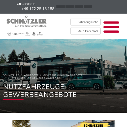
24H-NOTRUF
News
+49 172 25 18 188
Karriere
Fahrzeugsuche
Ausbildung
Mein Parkplatz
Kontakt / Standorte
Über uns
Newsletter
SCHNITZLER
ANGEBOTE
GEWERBEKUNDENANGEBOTE
EU Data Act
NUTZFAHRZEUGE GEWERBEANGEBOTE
NUTZFAHRZEUGE
GEWERBEANGEBOTE