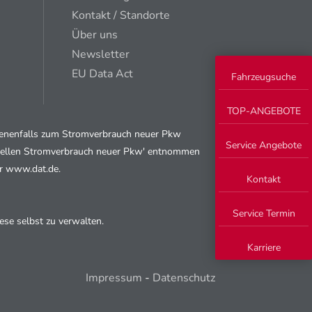
Kontakt / Standorte
Über uns
Newsletter
EU Data Act
Fahrzeugsuche
TOP-ANGEBOTE
ebenenfalls zum Stromverbrauch neuer Pkw
Service Angebote
fiziellen Stromverbrauch neuer Pkw' entnommen
er www.dat.de.
Kontakt
Service Termin
se selbst zu verwalten.
Karriere
Impressum
-
Datenschutz