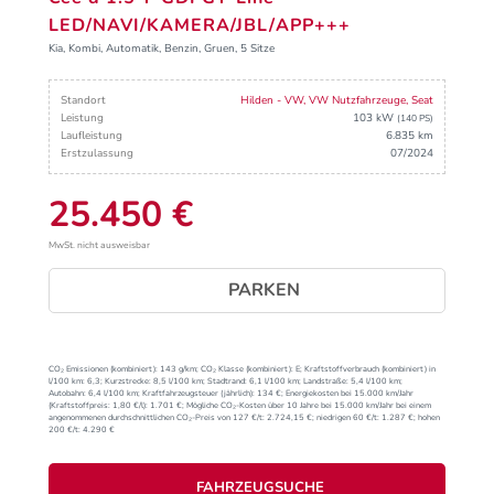
LED/NAVI/KAMERA/JBL/APP+++
Kia, Kombi, Automatik, Benzin, Gruen, 5 Sitze
Standort
Hilden - VW, VW Nutzfahrzeuge, Seat
Leistung
103 kW
(140 PS)
Laufleistung
6.835 km
Erstzulassung
07/2024
25.450 €
MwSt. nicht ausweisbar
PARKEN
CO₂ Emissionen (kombiniert):
143 g/km;
CO₂ Klasse (kombiniert):
E;
Kraftstoffverbrauch (kombiniert) in
l/100 km:
6,3;
Kurzstrecke:
8,5 l/100 km;
Stadtrand:
6,1 l/100 km;
Landstraße:
5,4 l/100 km;
Autobahn:
6,4 l/100 km;
Kraftfahrzeugsteuer (jährlich):
134 €;
Energiekosten bei 15.000 km/Jahr
(Kraftstoffpreis:
1,
80
€
/l):
1.701 €;
Mögliche CO₂-Kosten über 10 Jahre bei 15.000 km/Jahr bei einem
angenommenen durchschnittlichen CO₂-Preis von 127 €/t:
2.724,15 €; niedrigen 60 €/t: 1.287 €; hohen
200 €/t: 4.290 €
FAHRZEUGSUCHE