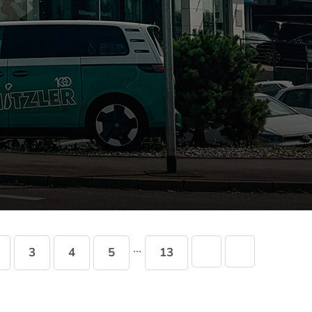
...
3
4
5
13