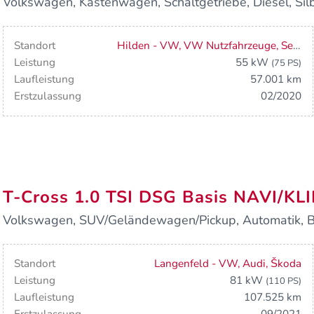
Volkswagen, Kastenwagen, Schaltgetriebe, Diesel, Silb
Standort
Hilden - VW, VW Nutzfahrzeuge, Seat
Leistung
55 kW
(75 PS)
Laufleistung
57.001 km
Erstzulassung
02/2020
T-Cross 1.0 TSI DSG Basis NAVI/
Volkswagen, SUV/Geländewagen/Pickup, Automatik, Ben
Standort
Langenfeld - VW, Audi, Škoda
Leistung
81 kW
(110 PS)
Laufleistung
107.525 km