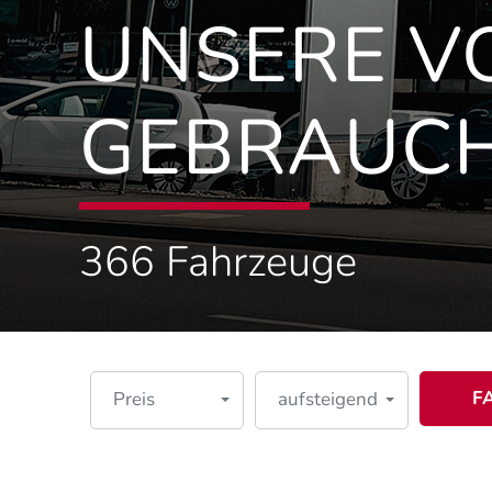
UNSERE 
GEBRAUC
366
Fahrzeuge
F
Preis
aufsteigend