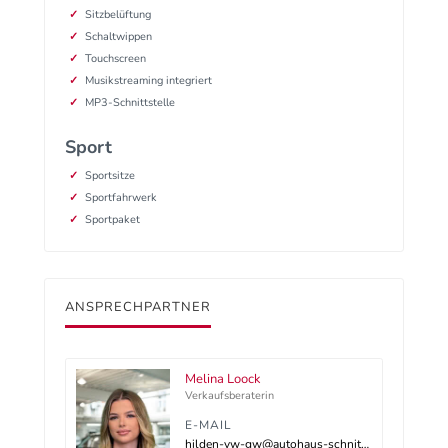
Sitzbelüftung
Schaltwippen
Touchscreen
Musikstreaming integriert
MP3-Schnittstelle
Sport
Sportsitze
Sportfahrwerk
Sportpaket
ANSPRECHPARTNER
Melina Loock
Verkaufsberaterin
E-MAIL
hilden-vw-gw@autohaus-schnitzler.dealerdesk.de