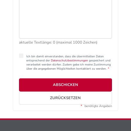
aktuelle Textlänge: 0 (maximal 1000 Zeichen)
Ich bin damit einverstanden, dass die übermittelten Daten
entsprechend der
Datenschutzbestimmungen
gespeichert und
verarbeitet werden dürfen. Zudem gebe ich meine Zustimmung
über die angegebenen Möglichkeiten kontaktiert zu werden.
*
ABSCHICKEN
ZURÜCKSETZEN
*
benötigte Angaben