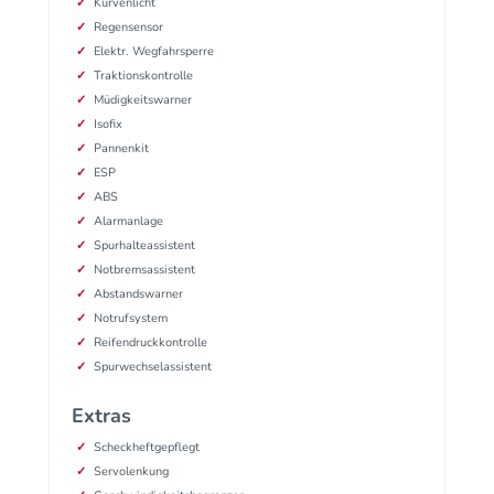
Kurvenlicht
Regensensor
Elektr. Wegfahrsperre
Traktionskontrolle
Müdigkeitswarner
Isofix
Pannenkit
ESP
ABS
Alarmanlage
Spurhalteassistent
Notbremsassistent
Abstandswarner
Notrufsystem
Reifendruckkontrolle
Spurwechselassistent
Extras
Scheckheftgepflegt
Servolenkung