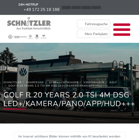
24H-NOTRUF
News
+49 172 25 18 188
Karriere
Fahrzeugsuche
Ausbildung
Mein Parkplatz
Kontakt / Standorte
Über uns
Newsletter
SCHNITZLER
FAHRZEUGE
GEBRAUCHTWAGEN
VOLKSWAGEN
GOLF
EU Data Act
GOLF R 20 YEARS 2.0 TSI 4M DSG LED+/KAMERA/PANO/APP/HUD+++
GOLF R 20 YEARS 2.0 TSI 4M DSG
LED+/KAMERA/PANO/APP/HUD+++
Im Inserat sichtbare Bilder können mithilfe von KI bearbeitet worden