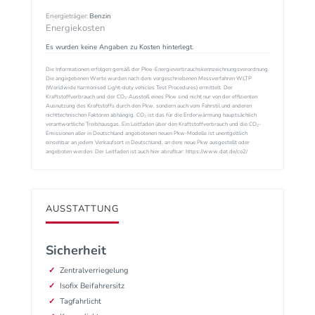
Energieträger:
Benzin
Energiekosten
Es wurden keine Angaben zu Kosten hinterlegt.
Die Informationen erfolgen gemäß der Pkw-Energieverbrauchskennzeichnungsverordnung.
Die angegebenen Werte wurden nach dem vorgeschriebenen Messverfahren WLTP
(Worldwide harmonised Light-duty vehicles Test Procedures) ermittelt. Der
Kraftstoffverbrauch und der CO₂-Ausstoß eines Pkw sind nicht nur von der effizienten
Ausnutzung des Kraftstoffs durch den Pkw, sondern auch vom Fahrstil und anderen
nichttechnischen Faktoren abhängig. CO₂ ist das für die Erderwärmung hauptsächlich
verantwortliche Treibhausgas. Ein Leitfaden über den Kraftstoffverbrauch und die CO₂-
Emissionen aller in Deutschland angebotenen neuen Pkw-Modelle ist unentgeltlich
einsehbar an jedem Verkaufsort in Deutschland, an dem neue Pkw ausgestellt oder
angeboten werden. Der Leitfaden ist auch hier abrufbar: https://www.dat.de/co2/
AUSSTATTUNG
Sicherheit
Zentralverriegelung
Isofix Beifahrersitz
Tagfahrlicht