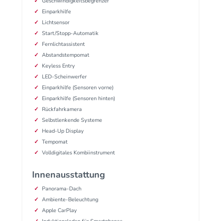
Geschwindigkeitsbegrenzer
Einparkhilfe
Lichtsensor
Start/Stopp-Automatik
Fernlichtassistent
Abstandstempomat
Keyless Entry
LED-Scheinwerfer
Einparkhilfe (Sensoren vorne)
Einparkhilfe (Sensoren hinten)
Rückfahrkamera
Selbstlenkende Systeme
Head-Up Display
Tempomat
Volldigitales Kombiinstrument
Innenausstattung
Panorama-Dach
Ambiente-Beleuchtung
Apple CarPlay