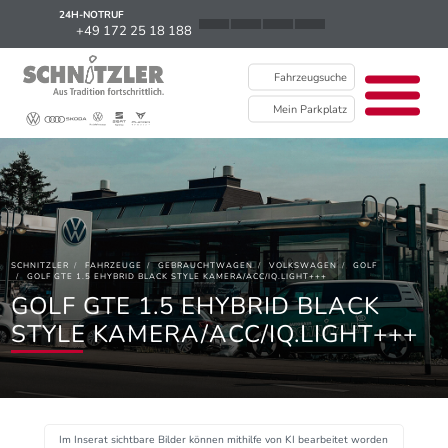
24H-NOTRUF
News
+49 172 25 18 188
Karriere
Fahrzeugsuche
Ausbildung
Mein Parkplatz
Kontakt / Standorte
Über uns
Newsletter
SCHNITZLER
FAHRZEUGE
GEBRAUCHTWAGEN
VOLKSWAGEN
GOLF
EU Data Act
GOLF GTE 1.5 EHYBRID BLACK STYLE KAMERA/ACC/IQ.LIGHT+++
GOLF GTE 1.5 EHYBRID BLACK
STYLE KAMERA/ACC/IQ.LIGHT+++
Im Inserat sichtbare Bilder können mithilfe von KI bearbeitet worden