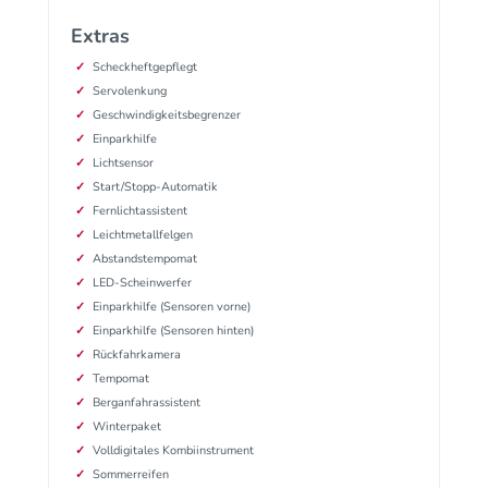
Extras
Scheckheftgepflegt
Servolenkung
Geschwindigkeitsbegrenzer
Einparkhilfe
Lichtsensor
Start/Stopp-Automatik
Fernlichtassistent
Leichtmetallfelgen
Abstandstempomat
LED-Scheinwerfer
Einparkhilfe (Sensoren vorne)
Einparkhilfe (Sensoren hinten)
Rückfahrkamera
Tempomat
Berganfahrassistent
Winterpaket
Volldigitales Kombiinstrument
Sommerreifen