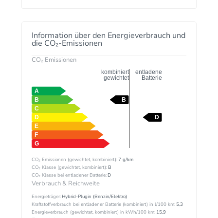
Information über den Energieverbrauch und
die CO₂-Emissionen
CO₂ Emissionen
kombiniert
entladene
gewichtet
Batterie
CO₂ Emissionen (gewichtet, kombiniert):
7 g/km
CO₂ Klasse (gewichtet, kombiniert):
B
CO₂ Klasse bei entladener Batterie:
D
Verbrauch & Reichweite
Energieträger:
Hybrid-Plugin (Benzin/Elektro)
Kraftstoffverbrauch bei entladener Batterie (kombiniert) in l/100 km:
5,3
Energieverbrauch (gewichtet, kombiniert) in kWh/100 km:
15,9