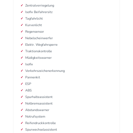
Zentralverriegelung
Isofix Beifahrersitz
Tagfahrlicht
Kurvenlicht
Regensensor
Nebelscheinwerfer
Elektr. Wegfahrsperre
Traktionskontrolle
Müdigkeitswarner
Isofix
Verkehrszeichenerkennung
Pannenkit
ESP
ABS
Spurhalteassistent
Notbremsassistent
Abstandswarner
Notrufsystem
Reifendruckkontrolle
Spurwechselassistent