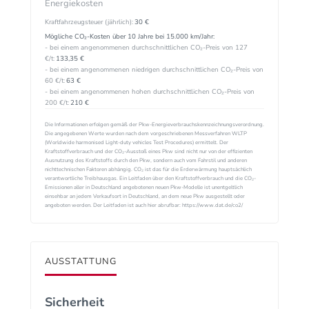
Energiekosten
Kraftfahrzeugsteuer (jährlich):
30 €
Mögliche CO₂-Kosten über 10 Jahre bei 15.000 km/Jahr:
- bei einem angenommenen durchschnittlichen CO₂-Preis von 127
€/t:
133,35 €
- bei einem angenommenen niedrigen durchschnittlichen CO₂-Preis von
60 €/t:
63 €
- bei einem angenommenen hohen durchschnittlichen CO₂-Preis von
200 €/t:
210 €
Die Informationen erfolgen gemäß der Pkw-Energieverbrauchskennzeichnungsverordnung.
Die angegebenen Werte wurden nach dem vorgeschriebenen Messverfahren WLTP
(Worldwide harmonised Light-duty vehicles Test Procedures) ermittelt. Der
Kraftstoffverbrauch und der CO₂-Ausstoß eines Pkw sind nicht nur von der effizienten
Ausnutzung des Kraftstoffs durch den Pkw, sondern auch vom Fahrstil und anderen
nichttechnischen Faktoren abhängig. CO₂ ist das für die Erderwärmung hauptsächlich
verantwortliche Treibhausgas. Ein Leitfaden über den Kraftstoffverbrauch und die CO₂-
Emissionen aller in Deutschland angebotenen neuen Pkw-Modelle ist unentgeltlich
einsehbar an jedem Verkaufsort in Deutschland, an dem neue Pkw ausgestellt oder
angeboten werden. Der Leitfaden ist auch hier abrufbar: https://www.dat.de/co2/
AUSSTATTUNG
Sicherheit