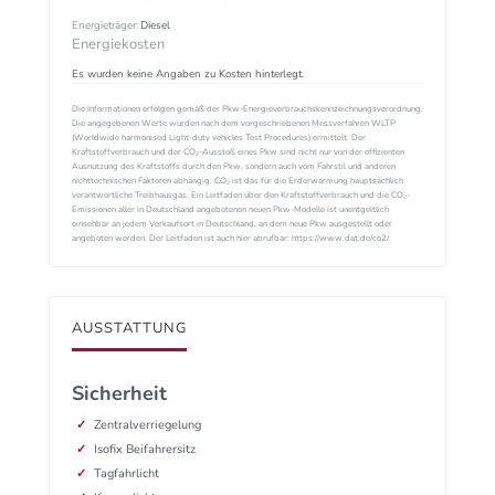
Energieträger:
Diesel
Energiekosten
Es wurden keine Angaben zu Kosten hinterlegt.
Die Informationen erfolgen gemäß der Pkw-Energieverbrauchskennzeichnungsverordnung.
Die angegebenen Werte wurden nach dem vorgeschriebenen Messverfahren WLTP
(Worldwide harmonised Light-duty vehicles Test Procedures) ermittelt. Der
Kraftstoffverbrauch und der CO₂-Ausstoß eines Pkw sind nicht nur von der effizienten
Ausnutzung des Kraftstoffs durch den Pkw, sondern auch vom Fahrstil und anderen
nichttechnischen Faktoren abhängig. CO₂ ist das für die Erderwärmung hauptsächlich
verantwortliche Treibhausgas. Ein Leitfaden über den Kraftstoffverbrauch und die CO₂-
Emissionen aller in Deutschland angebotenen neuen Pkw-Modelle ist unentgeltlich
einsehbar an jedem Verkaufsort in Deutschland, an dem neue Pkw ausgestellt oder
angeboten werden. Der Leitfaden ist auch hier abrufbar: https://www.dat.de/co2/
AUSSTATTUNG
Sicherheit
Zentralverriegelung
Isofix Beifahrersitz
Tagfahrlicht