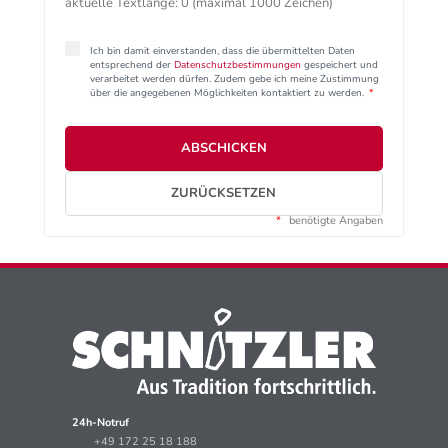
aktuelle Textlänge: 0 (maximal 1000 Zeichen)
Ich bin damit einverstanden, dass die übermittelten Daten
entsprechend der
Datenschutzbestimmungen
gespeichert und
verarbeitet werden dürfen. Zudem gebe ich meine Zustimmung
über die angegebenen Möglichkeiten kontaktiert zu werden.
*
ABSCHICKEN
ZURÜCKSETZEN
*
benötigte Angaben
24h-Notruf
+49 172 25 18 188