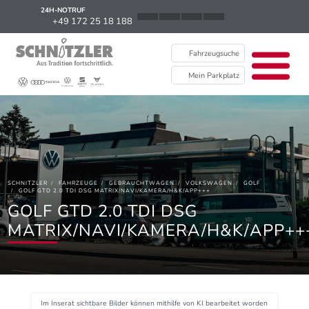
24H-NOTRUF
News
+49 172 25 18 188
Karriere
Fahrzeugsuche
Ausbildung
Mein Parkplatz
Kontakt / Standorte
Über uns
Newsletter
SCHNITZLER
FAHRZEUGE
GEBRAUCHTWAGEN
VOLKSWAGEN
GOLF
EU Data Act
GOLF GTD 2.0 TDI DSG MATRIX/NAVI/KAMERA/H&K/APP+++
GOLF GTD 2.0 TDI DSG
MATRIX/NAVI/KAMERA/H&K/APP++
Im Inserat sichtbare Bilder können mithilfe von KI bearbeitet worden