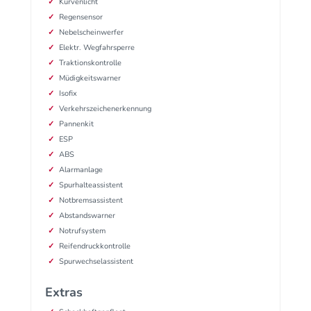
Kurvenlicht
Regensensor
Nebelscheinwerfer
Elektr. Wegfahrsperre
Traktionskontrolle
Müdigkeitswarner
Isofix
Verkehrszeichenerkennung
Pannenkit
ESP
ABS
Alarmanlage
Spurhalteassistent
Notbremsassistent
Abstandswarner
Notrufsystem
Reifendruckkontrolle
Spurwechselassistent
Extras