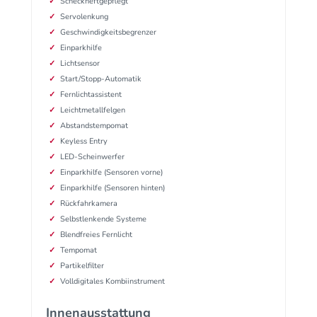
Scheckheftgepflegt
Servolenkung
Geschwindigkeitsbegrenzer
Einparkhilfe
Lichtsensor
Start/Stopp-Automatik
Fernlichtassistent
Leichtmetallfelgen
Abstandstempomat
Keyless Entry
LED-Scheinwerfer
Einparkhilfe (Sensoren vorne)
Einparkhilfe (Sensoren hinten)
Rückfahrkamera
Selbstlenkende Systeme
Blendfreies Fernlicht
Tempomat
Partikelfilter
Volldigitales Kombiinstrument
Innenausstattung