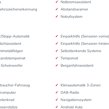
x
Notbremsassistent
kehrszeichenerkennung
Abstandswarner
Notrufsystem
t/Stopp-Automatik
Einparkhilfe (Sensoren vorne)
lichtassistent
Einparkhilfe (Sensoren hinten
htmetallfelgen
Selbstlenkende Systeme
tandstempomat
Tempomat
-Scheinwerfer
Berganfahrassistent
traucher-Fahrzeug
Klimaautomatik 3-Zonen
dcomputer
DAB-Radio
rlenkrad
Navigationssystem
osenstütze
Android Auto