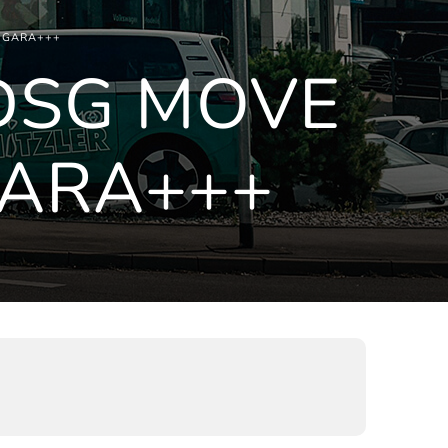
J.GARA+++
 DSG MOVE
GARA+++
)