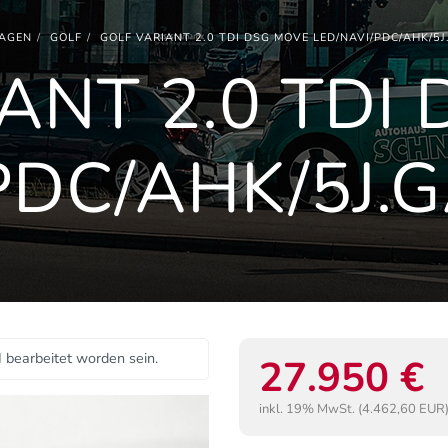
AGEN
GOLF
GOLF VARIANT 2.0 TDI DSG MOVE LED/NAVI/PDC/AHK/5
ANT 2.0 TDI
PDC/AHK/5J.
I bearbeitet worden sein.
27.950 €
inkl. 19% MwSt. (4.462,60 EUR