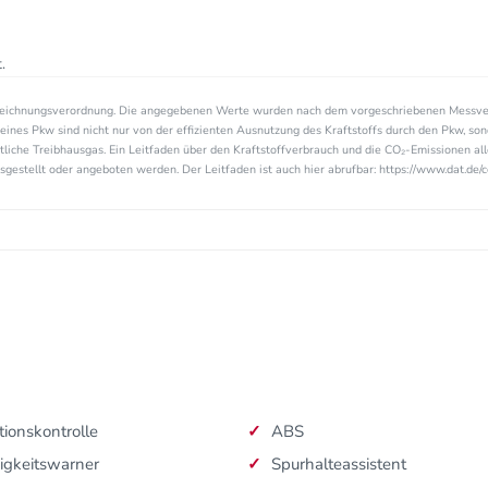
.
zeichnungsverordnung. Die angegebenen Werte wurden nach dem vorgeschriebenen Messve
eines Pkw sind nicht nur von der effizienten Ausnutzung des Kraftstoffs durch den Pkw, so
tliche Treibhausgas. Ein Leitfaden über den Kraftstoffverbrauch und die CO₂-Emissionen a
estellt oder angeboten werden. Der Leitfaden ist auch hier abrufbar: https://www.dat.de/c
tionskontrolle
ABS
igkeitswarner
Spurhalteassistent