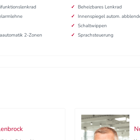
ifunktionslenkrad
Beheizbares Lenkrad
elarmlehne
Innenspiegel autom. abblen
Schaltwippen
aautomatik 2-Zonen
Sprachsteuerung
lenbrock
N