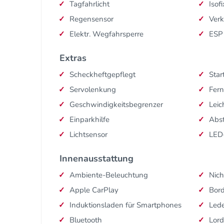
Tagfahrlicht
Isofi
Regensensor
Ver
Elektr. Wegfahrsperre
ESP
Extras
Scheckheftgepflegt
Star
Servolenkung
Fern
Geschwindigkeitsbegrenzer
Leic
Einparkhilfe
Abs
Lichtsensor
LED
Innenausstattung
Ambiente-Beleuchtung
Nich
Apple CarPlay
Bor
Induktionsladen für Smartphones
Lede
Bluetooth
Lord