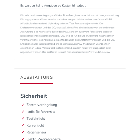
Es wurden keine Angaben zu Kosten hinterlegt.
Die Informationen erfolgen gemäß der Pkw-Energieverbrauchskennzeichnungsverordnung.
Die angegebenen Werte wurden nach dem vorgeschriebenen Messverfahren WLTP
(Worldwide harmonised Light-duty vehicles Test Procedures) ermittelt. Der
Kraftstoffverbrauch und der CO₂-Ausstoß eines Pkw sind nicht nur von der effizienten
Ausnutzung des Kraftstoffs durch den Pkw, sondern auch vom Fahrstil und anderen
nichttechnischen Faktoren abhängig. CO₂ ist das für die Erderwärmung hauptsächlich
verantwortliche Treibhausgas. Ein Leitfaden über den Kraftstoffverbrauch und die CO₂-
Emissionen aller in Deutschland angebotenen neuen Pkw-Modelle ist unentgeltlich
einsehbar an jedem Verkaufsort in Deutschland, an dem neue Pkw ausgestellt oder
angeboten werden. Der Leitfaden ist auch hier abrufbar: https://www.dat.de/co2/
AUSSTATTUNG
Sicherheit
Zentralverriegelung
Isofix Beifahrersitz
Tagfahrlicht
Kurvenlicht
Regensensor
Elektr. Wegfahrsperre