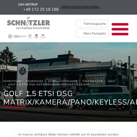
24H-NOTRUF
News
+49 172 25 18 188
Karriere
Fahrzeugsuche
Ausbildung
Mein Parkplatz
Kontakt / Standorte
Über uns
Newsletter
SCHNITZLER
FAHRZEUGE
GEBRAUCHTWAGEN
VOLKSWAGEN
GOLF
EU Data Act
GOLF 1.5 ETSI DSG MATRIX/KAMERA/PANO/KEYLESS/APP+++
GOLF 1.5 ETSI DSG
MATRIX/KAMERA/PANO/KEYLESS/A
Im Inserat sichtbare Bilder können mithilfe von KI bearbeitet worden