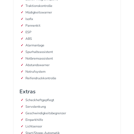
Traktionskontrolle
Müdigkeitswarner
Isofix
Pannenkit
ESP
ABS
Alarmanlage
Spurhalteassistent
Notbremsassistent
Abstandswarner
Notrufsystem
Reifendruckkontrolle
Extras
Scheckheftgepflegt
Servolenkung
Geschwindigkeitsbegrenzer
Einparkhilfe
Lichtsensor
Start/Stopp-Automatik