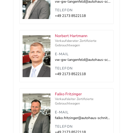
vw-gw-langenfeld@autohaus-schnitzler.dealerdesk.de
TELEFON
+49 2173 8522118
Norbert Hartmann
Verkaufsberater Zertifizierte
Gebrauchtwagen
E-MAIL
vw-gw-langenfeld@autohaus-schnitzler.dealerdesk.de
TELEFON
+49 2173 8522118
Falko Fritzinger
Verkaufsleiter Zertifizierte
Gebrauchtwagen
E-MAIL
falko.fritzinger@autohaus-schnitzler.de
TELEFON
+49 2173 8522118