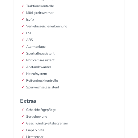
Traktionskontrolle
Müdigkeitswarner
Isofix
Verkehrszeichenerkennung
ESP
ABS
Alarmanlage
Spurhalteassistent
Notbremsassistent
Abstandswarner
Notrufsystem
Reifendruckkontrolle
Spurwechselassistent
Extras
Scheckheftgepflegt
Servolenkung
Geschwindigkeitsbegrenzer
Einparkhilfe
Lichtsensor