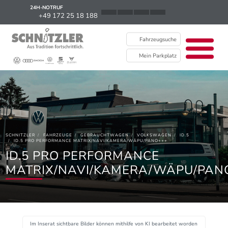
24H-NOTRUF
News
+49 172 25 18 188
Karriere
Fahrzeugsuche
Ausbildung
Mein Parkplatz
Kontakt / Standorte
Über uns
Newsletter
SCHNITZLER
FAHRZEUGE
GEBRAUCHTWAGEN
VOLKSWAGEN
ID.5
EU Data Act
ID.5 PRO PERFORMANCE MATRIX/NAVI/KAMERA/WÄPU/PANO+++
ID.5 PRO PERFORMANCE
MATRIX/NAVI/KAMERA/WÄPU/PAN
Im Inserat sichtbare Bilder können mithilfe von KI bearbeitet worden