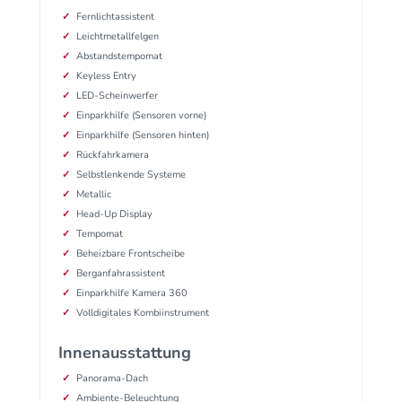
Fernlichtassistent
Leichtmetallfelgen
Abstandstempomat
Keyless Entry
LED-Scheinwerfer
Einparkhilfe (Sensoren vorne)
Einparkhilfe (Sensoren hinten)
Rückfahrkamera
Selbstlenkende Systeme
Metallic
Head-Up Display
Tempomat
Beheizbare Frontscheibe
Berganfahrassistent
Einparkhilfe Kamera 360
Volldigitales Kombiinstrument
Innenausstattung
Panorama-Dach
Ambiente-Beleuchtung