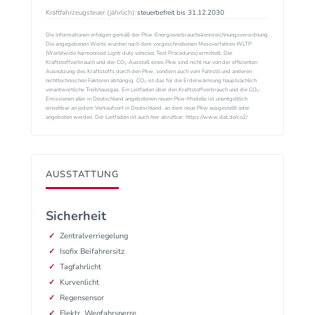
Kraftfahrzeugsteuer (jährlich):
steuerbefreit bis 31.12.2030
Die Informationen erfolgen gemäß der Pkw-Energieverbrauchskennzeichnungsverordnung.
Die angegebenen Werte wurden nach dem vorgeschriebenen Messverfahren WLTP
(Worldwide harmonised Light-duty vehicles Test Procedures) ermittelt. Der
Kraftstoffverbrauch und der CO₂-Ausstoß eines Pkw sind nicht nur von der effizienten
Ausnutzung des Kraftstoffs durch den Pkw, sondern auch vom Fahrstil und anderen
nichttechnischen Faktoren abhängig. CO₂ ist das für die Erderwärmung hauptsächlich
verantwortliche Treibhausgas. Ein Leitfaden über den Kraftstoffverbrauch und die CO₂-
Emissionen aller in Deutschland angebotenen neuen Pkw-Modelle ist unentgeltlich
einsehbar an jedem Verkaufsort in Deutschland, an dem neue Pkw ausgestellt oder
angeboten werden. Der Leitfaden ist auch hier abrufbar: https://www.dat.de/co2/
AUSSTATTUNG
Sicherheit
Zentralverriegelung
Isofix Beifahrersitz
Tagfahrlicht
Kurvenlicht
Regensensor
Elektr. Wegfahrsperre