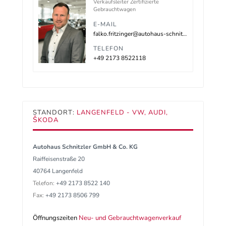
Verkaufsleiter Zertifizierte
Gebrauchtwagen
E-MAIL
falko.fritzinger@autohaus-schnitzler.de
TELEFON
+49 2173 8522118
STANDORT:
LANGENFELD - VW, AUDI,
ŠKODA
Autohaus Schnitzler GmbH & Co. KG
Raiffeisenstraße 20
40764 Langenfeld
Telefon:
+49 2173 8522 140
Fax:
+49 2173 8506 799
Öffnungszeiten
Neu- und Gebrauchtwagenverkauf