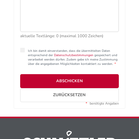
aktuelle Textlänge: 0 (maximal 1000 Zeichen)
Ich bin damit einverstanden, dass die übermittelten Daten
entsprechend der
Datenschutzbestimmungen
gespeichert und
verarbeitet werden dürfen. Zudem gebe ich meine Zustimmung
über die angegebenen Möglichkeiten kontaktiert zu werden.
*
ABSCHICKEN
ZURÜCKSETZEN
*
benötigte Angaben