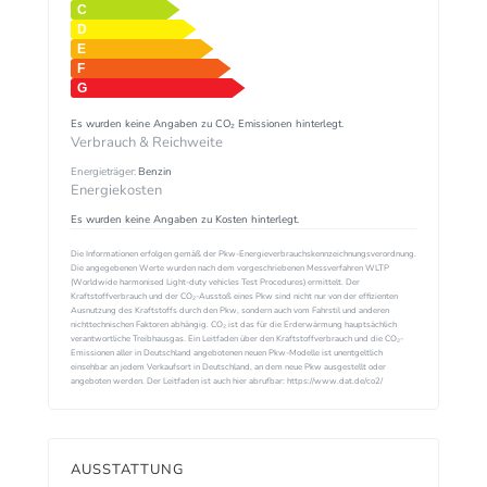
Es wurden keine Angaben zu CO₂ Emissionen hinterlegt.
Verbrauch & Reichweite
Energieträger:
Benzin
Energiekosten
Es wurden keine Angaben zu Kosten hinterlegt.
Die Informationen erfolgen gemäß der Pkw-Energieverbrauchskennzeichnungsverordnung.
Die angegebenen Werte wurden nach dem vorgeschriebenen Messverfahren WLTP
(Worldwide harmonised Light-duty vehicles Test Procedures) ermittelt. Der
Kraftstoffverbrauch und der CO₂-Ausstoß eines Pkw sind nicht nur von der effizienten
Ausnutzung des Kraftstoffs durch den Pkw, sondern auch vom Fahrstil und anderen
nichttechnischen Faktoren abhängig. CO₂ ist das für die Erderwärmung hauptsächlich
verantwortliche Treibhausgas. Ein Leitfaden über den Kraftstoffverbrauch und die CO₂-
Emissionen aller in Deutschland angebotenen neuen Pkw-Modelle ist unentgeltlich
einsehbar an jedem Verkaufsort in Deutschland, an dem neue Pkw ausgestellt oder
angeboten werden. Der Leitfaden ist auch hier abrufbar: https://www.dat.de/co2/
AUSSTATTUNG