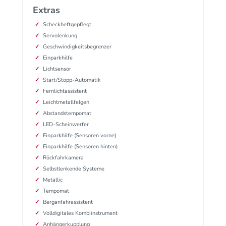
Extras
Scheckheftgepflegt
Servolenkung
Geschwindigkeitsbegrenzer
Einparkhilfe
Lichtsensor
Start/Stopp-Automatik
Fernlichtassistent
Leichtmetallfelgen
Abstandstempomat
LED-Scheinwerfer
Einparkhilfe (Sensoren vorne)
Einparkhilfe (Sensoren hinten)
Rückfahrkamera
Selbstlenkende Systeme
Metallic
Tempomat
Berganfahrassistent
Volldigitales Kombiinstrument
Anhängerkupplung