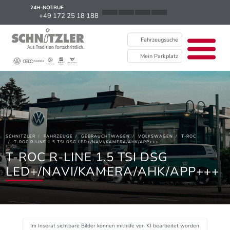
24H-NOTRUF
News
+49 172 25 18 188
Karriere
Fahrzeugsuche
Ausbildung
Mein Parkplatz
Kontakt / Standorte
Über uns
Newsletter
SCHNITZLER
FAHRZEUGE
GEBRAUCHTWAGEN
VOLKSWAGEN
T-ROC
EU Data Act
T-ROC R-LINE 1.5 TSI DSG LED+/NAVI/KAMERA/AHK/APP+++
T-ROC R-LINE 1.5 TSI DSG
LED+/NAVI/KAMERA/AHK/APP+++
Im Inserat sichtbare Bilder können mithilfe von KI bearbeitet worden