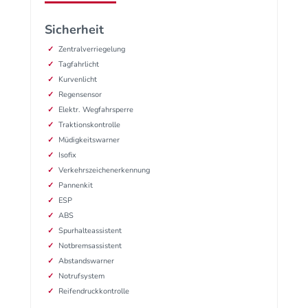
Sicherheit
Zentralverriegelung
Tagfahrlicht
Kurvenlicht
Regensensor
Elektr. Wegfahrsperre
Traktionskontrolle
Müdigkeitswarner
Isofix
Verkehrszeichenerkennung
Pannenkit
ESP
ABS
Spurhalteassistent
Notbremsassistent
Abstandswarner
Notrufsystem
Reifendruckkontrolle