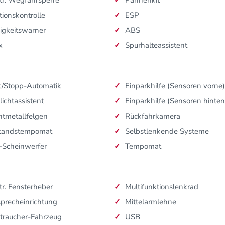
tionskontrolle
ESP
igkeitswarner
ABS
x
Spurhalteassistent
t/Stopp-Automatik
Einparkhilfe (Sensoren vorne)
lichtassistent
Einparkhilfe (Sensoren hinten
htmetallfelgen
Rückfahrkamera
tandstempomat
Selbstlenkende Systeme
-Scheinwerfer
Tempomat
tr. Fensterheber
Multifunktionslenkrad
sprecheinrichtung
Mittelarmlehne
traucher-Fahrzeug
USB