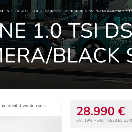
AGEN
TAIGO
TAIGO R-LINE 1.0 TSI DSG IQ DRIVE/KAMERA/BLACK S
NE 1.0 TSI D
MERA/BLACK 
I bearbeitet worden sein.
28.990 €
inkl. 19% MwSt. (4.628,65 EUR