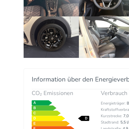
Information über den Energiever
CO₂ Emissionen
Verbrauch
Energieträger:
B
Kraftstoffverbra
Kurzstrecke:
7,0
Stadtrand:
5,5 
Landstraße:
4,9