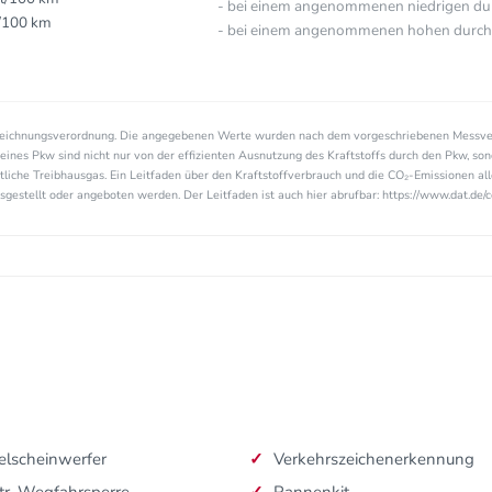
- bei einem angenommenen niedrigen durc
l/100 km
- bei einem angenommenen hohen durchsc
zeichnungsverordnung. Die angegebenen Werte wurden nach dem vorgeschriebenen Messve
eines Pkw sind nicht nur von der effizienten Ausnutzung des Kraftstoffs durch den Pkw, so
tliche Treibhausgas. Ein Leitfaden über den Kraftstoffverbrauch und die CO₂-Emissionen a
estellt oder angeboten werden. Der Leitfaden ist auch hier abrufbar: https://www.dat.de/c
lscheinwerfer
Verkehrszeichenerkennung
tr. Wegfahrsperre
Pannenkit