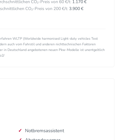
hschnittlichen CO₂-Preis von 60 €/t:
1.170 €
hnittlichen CO₂-Preis von 200 €/t:
3.900 €
rfahren WLTP (Worldwide harmonised Light-duty vehicles Test
ndern auch vom Fahrstil und anderen nichttechnischen Faktoren
ller in Deutschland angebotenen neuen Pkw-Modelle ist unentgeltlich
o2/
Notbremsassistent
Abstandswarner