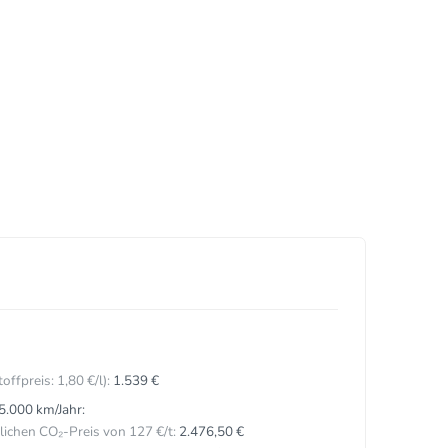
toffpreis:
1,
80
€
/l):
1.539 €
5.000 km/Jahr:
ichen CO₂-Preis von 127 €/t:
2.476,50 €