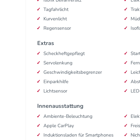
Tagfahrlicht
Trak
Kurvenlicht
Müd
Regensensor
Isofi
Extras
Scheckheftgepflegt
Star
Servolenkung
Fern
Geschwindigkeitsbegrenzer
Leic
Einparkhilfe
Abs
Lichtsensor
LED
Innenausstattung
Ambiente-Beleuchtung
Elek
Apple CarPlay
Frei
Induktionsladen für Smartphones
Nich