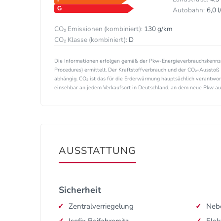
Autobahn:
6,0 
CO₂ Emissionen (kombiniert):
130 g/km
CO₂ Klasse (kombiniert):
D
Die Informationen erfolgen gemäß der Pkw-Energieverbrauchskenn
Procedures) ermittelt. Der Kraftstoffverbrauch und der CO₂-Ausstoß 
abhängig. CO₂ ist das für die Erderwärmung hauptsächlich verantwor
einsehbar an jedem Verkaufsort in Deutschland, an dem neue Pkw ausg
AUSSTATTUNG
Sicherheit
Zentralverriegelung
Nebe
Isofix Beifahrersitz
Elek