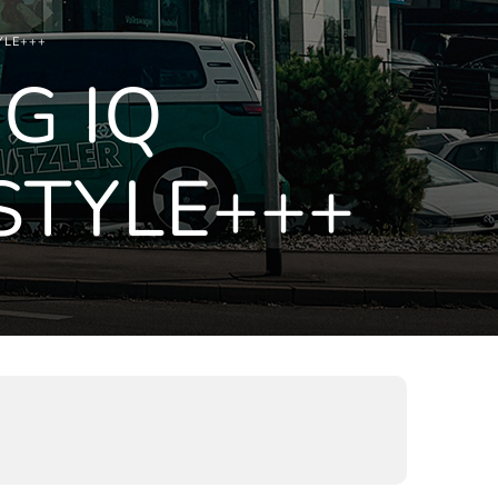
TYLE+++
SG IQ
STYLE+++
)