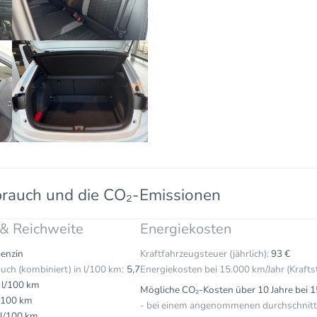
brauch und die CO₂-Emissionen
 & Reichweite
Energiekosten
enzin
Kraftfahrzeugsteuer (jährlich):
93 €
uch (kombiniert) in l/100 km:
5,7
Energiekosten bei 15.000 km/Jahr (Krafts
 l/100 km
Mögliche CO₂-Kosten über 10 Jahre bei 1
l/100 km
- bei einem angenommenen durchschnittl
 l/100 km