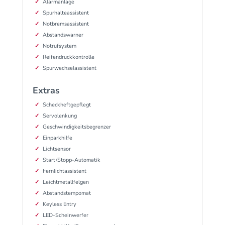
Alarmanlage
Spurhalteassistent
Notbremsassistent
Abstandswarner
Notrufsystem
Reifendruckkontrolle
Spurwechselassistent
Extras
Scheckheftgepflegt
Servolenkung
Geschwindigkeitsbegrenzer
Einparkhilfe
Lichtsensor
Start/Stopp-Automatik
Fernlichtassistent
Leichtmetallfelgen
Abstandstempomat
Keyless Entry
LED-Scheinwerfer