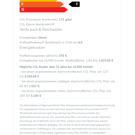
CO₂ Emissionen (kombiniert):
173 g/km
CO₂ Klasse (kombiniert):
F
Verbrauch & Reichweite
Energieträger:
Diesel
Kraftstoffverbrauch (kombiniert) in l/100 km:
6,6
Energiekosten
Kraftfahrzeugsteuer (jährlich):
376 €
Energiekosten bei 15.000 km/Jahr (Kraftstoffpreis:
1,
65
€
/l):
1.633,50 €
Mögliche CO₂-Kosten über 10 Jahre bei 15.000 km/Jahr:
- bei einem angenommenen durchschnittlichen CO₂-Preis von 127
€/t:
3.295,65 €
- bei einem angenommenen niedrigen durchschnittlichen CO₂-Preis von
60 €/t:
1.557 €
- bei einem angenommenen hohen durchschnittlichen CO₂-Preis von
200 €/t:
5.190 €
Die Informationen erfolgen gemäß der Pkw-Energieverbrauchskennzeichnungsverordnung.
Die angegebenen Werte wurden nach dem vorgeschriebenen Messverfahren WLTP
(Worldwide harmonised Light-duty vehicles Test Procedures) ermittelt. Der
Kraftstoffverbrauch und der CO₂-Ausstoß eines Pkw sind nicht nur von der effizienten
Ausnutzung des Kraftstoffs durch den Pkw, sondern auch vom Fahrstil und anderen
nichttechnischen Faktoren abhängig. CO₂ ist das für die Erderwärmung hauptsächlich
verantwortliche Treibhausgas. Ein Leitfaden über den Kraftstoffverbrauch und die CO₂-
Emissionen aller in Deutschland angebotenen neuen Pkw-Modelle ist unentgeltlich