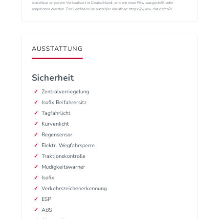
einsehbar an jedem Verkaufsort in Deutschland, an dem neue Pkw ausgestellt oder
angeboten werden. Der Leitfaden ist auch hier abrufbar: https://www.dat.de/co2/
AUSSTATTUNG
Sicherheit
Zentralverriegelung
Isofix Beifahrersitz
Tagfahrlicht
Kurvenlicht
Regensensor
Elektr. Wegfahrsperre
Traktionskontrolle
Müdigkeitswarner
Isofix
Verkehrszeichenerkennung
ESP
ABS