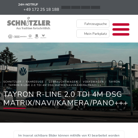
24H-NOTRUF
News
+49 172 25 18 188
Karriere
Fahrzeugsuche
Ausbildung
Mein Parkplatz
Kontakt / Standorte
Über uns
Newsletter
SCHNITZLER
FAHRZEUGE
GEBRAUCHTWAGEN
VOLKSWAGEN
TAYRON
EU Data Act
TAYRON R-LINE 2.0 TDI 4M DSG MATRIX/NAVI/KAMERA/PANO+++
TAYRON R-LINE 2.0 TDI 4M DSG
MATRIX/NAVI/KAMERA/PANO+++
Im Inserat sichtbare Bilder können mithilfe von KI bearbeitet worden