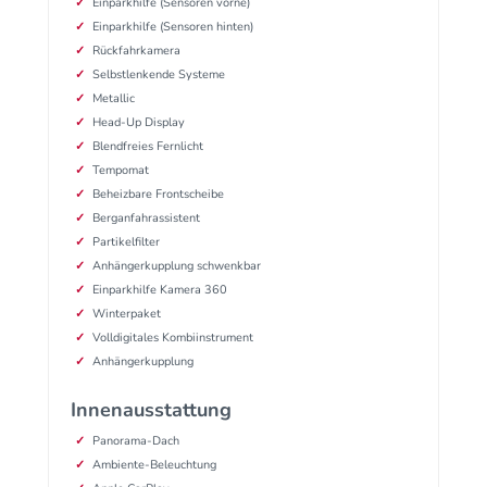
Einparkhilfe (Sensoren vorne)
Einparkhilfe (Sensoren hinten)
Rückfahrkamera
Selbstlenkende Systeme
Metallic
Head-Up Display
Blendfreies Fernlicht
Tempomat
Beheizbare Frontscheibe
Berganfahrassistent
Partikelfilter
Anhängerkupplung schwenkbar
Einparkhilfe Kamera 360
Winterpaket
Volldigitales Kombiinstrument
Anhängerkupplung
Innenausstattung
Panorama-Dach
Ambiente-Beleuchtung