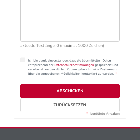
aktuelle Textlänge: 0 (maximal 1000 Zeichen)
Ich bin damit einverstanden, dass die übermittelten Daten
entsprechend der
Datenschutzbestimmungen
gespeichert und
verarbeitet werden dürfen. Zudem gebe ich meine Zustimmung
über die angegebenen Möglichkeiten kontaktiert zu werden.
*
ABSCHICKEN
ZURÜCKSETZEN
*
benötigte Angaben