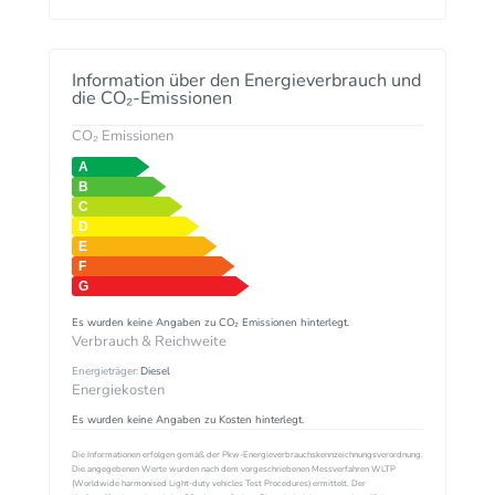
Information über den Energieverbrauch und
die CO₂-Emissionen
CO₂ Emissionen
Es wurden keine Angaben zu CO₂ Emissionen hinterlegt.
Verbrauch & Reichweite
Energieträger:
Diesel
Energiekosten
Es wurden keine Angaben zu Kosten hinterlegt.
Die Informationen erfolgen gemäß der Pkw-Energieverbrauchskennzeichnungsverordnung.
Die angegebenen Werte wurden nach dem vorgeschriebenen Messverfahren WLTP
(Worldwide harmonised Light-duty vehicles Test Procedures) ermittelt. Der