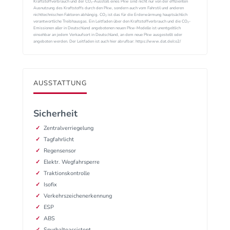
Kraftstoffverbrauch und der CO₂-Ausstoß eines Pkw sind nicht nur von der effizienten
Ausnutzung des Kraftstoffs durch den Pkw, sondern auch vom Fahrstil und anderen
nichttechnischen Faktoren abhängig. CO₂ ist das für die Erderwärmung hauptsächlich
verantwortliche Treibhausgas. Ein Leitfaden über den Kraftstoffverbrauch und die CO₂-
Emissionen aller in Deutschland angebotenen neuen Pkw-Modelle ist unentgeltlich
einsehbar an jedem Verkaufsort in Deutschland, an dem neue Pkw ausgestellt oder
angeboten werden. Der Leitfaden ist auch hier abrufbar: https://www.dat.de/co2/
AUSSTATTUNG
Sicherheit
Zentralverriegelung
Tagfahrlicht
Regensensor
Elektr. Wegfahrsperre
Traktionskontrolle
Isofix
Verkehrszeichenerkennung
ESP
ABS
Spurhalteassistent