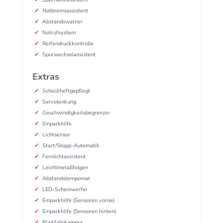
Notbremsassistent
Abstandswarner
Notrufsystem
Reifendruckkontrolle
Spurwechselassistent
Extras
Scheckheftgepflegt
Servolenkung
Geschwindigkeitsbegrenzer
Einparkhilfe
Lichtsensor
Start/Stopp-Automatik
Fernlichtassistent
Leichtmetallfelgen
Abstandstempomat
LED-Scheinwerfer
Einparkhilfe (Sensoren vorne)
Einparkhilfe (Sensoren hinten)
Rückfahrkamera