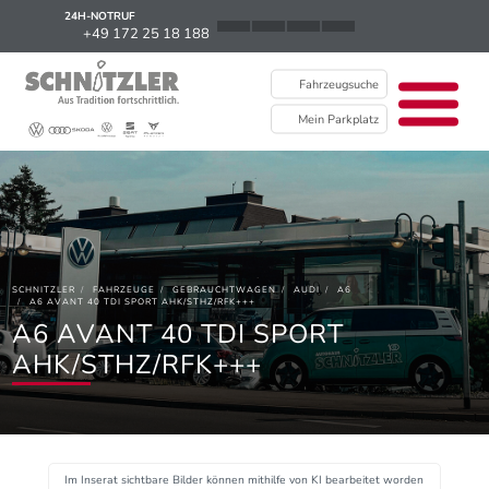
24H-NOTRUF
News
+49 172 25 18 188
Karriere
Fahrzeugsuche
Ausbildung
Mein Parkplatz
Kontakt / Standorte
Über uns
Newsletter
SCHNITZLER
FAHRZEUGE
GEBRAUCHTWAGEN
AUDI
A6
EU Data Act
A6 AVANT 40 TDI SPORT AHK/STHZ/RFK+++
A6 AVANT 40 TDI SPORT
AHK/STHZ/RFK+++
Im Inserat sichtbare Bilder können mithilfe von KI bearbeitet worden