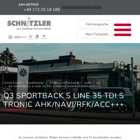
24H-NOTRUF
News
+49 172 25 18 188
Karriere
Fahrzeugsuche
Ausbildung
Mein Parkplatz
Kontakt / Standorte
Über uns
Newsletter
SCHNITZLER
FAHRZEUGE
GEBRAUCHTWAGEN
AUDI
Q3
EU Data Act
Q3 SPORTBACK S LINE 35 TDI S TRONIC AHK/NAVI/RFK/ACC+++
Q3 SPORTBACK S LINE 35 TDI S
TRONIC AHK/NAVI/RFK/ACC+++
Im Inserat sichtbare Bilder können mithilfe von KI bearbeitet worden