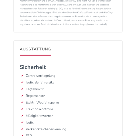
Kraftstoffverbrauch und der CO₂-Ausstoß eines Pkw sind nicht nur von der effizienten
Ausnutzung des Kraftstoffs durch den Pkw, sondern auch vom Fahrstil und anderen
nichttechnischen Faktoren abhängig. CO₂ ist das für die Erderwärmung hauptsächlich
verantwortliche Treibhausgas. Ein Leitfaden über den Kraftstoffverbrauch und die CO₂-
Emissionen aller in Deutschland angebotenen neuen Pkw-Modelle ist unentgeltlich
einsehbar an jedem Verkaufsort in Deutschland, an dem neue Pkw ausgestellt oder
angeboten werden. Der Leitfaden ist auch hier abrufbar: https://www.dat.de/co2/
AUSSTATTUNG
Sicherheit
Zentralverriegelung
Isofix Beifahrersitz
Tagfahrlicht
Regensensor
Elektr. Wegfahrsperre
Traktionskontrolle
Müdigkeitswarner
Isofix
Verkehrszeichenerkennung
ESP