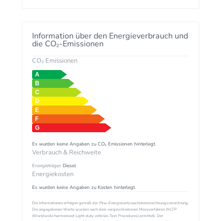
Information über den Energieverbrauch und
die CO₂-Emissionen
CO₂ Emissionen
Es wurden keine Angaben zu CO₂ Emissionen hinterlegt.
Verbrauch & Reichweite
Energieträger:
Diesel
Energiekosten
Es wurden keine Angaben zu Kosten hinterlegt.
Die Informationen erfolgen gemäß der Pkw-Energieverbrauchskennzeichnungsverordnung.
Die angegebenen Werte wurden nach dem vorgeschriebenen Messverfahren WLTP
(Worldwide harmonised Light-duty vehicles Test Procedures) ermittelt. Der