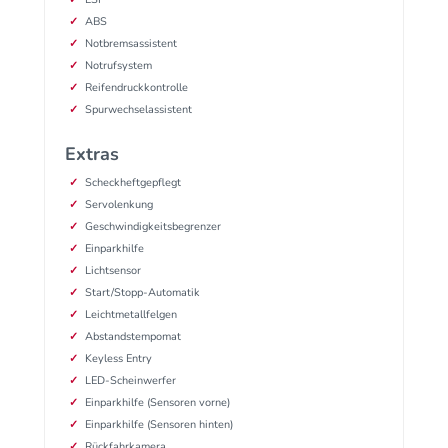
ABS
Notbremsassistent
Notrufsystem
Reifendruckkontrolle
Spurwechselassistent
Extras
Scheckheftgepflegt
Servolenkung
Geschwindigkeitsbegrenzer
Einparkhilfe
Lichtsensor
Start/Stopp-Automatik
Leichtmetallfelgen
Abstandstempomat
Keyless Entry
LED-Scheinwerfer
Einparkhilfe (Sensoren vorne)
Einparkhilfe (Sensoren hinten)
Rückfahrkamera