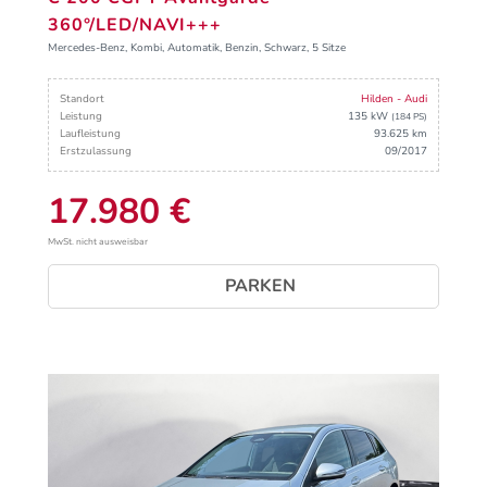
360°/LED/NAVI+++
Mercedes-Benz, Kombi, Automatik, Benzin, Schwarz, 5 Sitze
Standort
Hilden - Audi
Leistung
135 kW
(184 PS)
Laufleistung
93.625 km
Erstzulassung
09/2017
17.980 €
MwSt. nicht ausweisbar
PARKEN