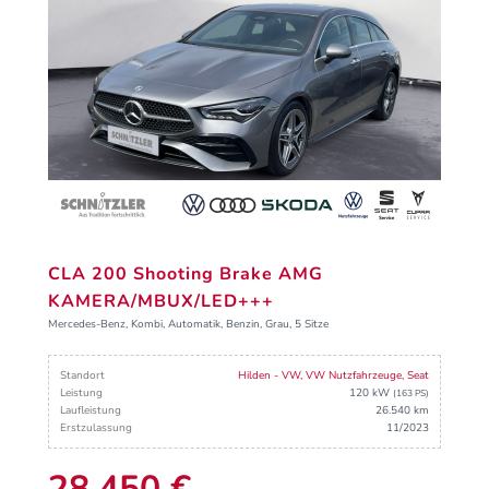
CLA 200 Shooting Brake AMG
KAMERA/MBUX/LED+++
Mercedes-Benz, Kombi, Automatik, Benzin, Grau, 5 Sitze
Standort
Hilden - VW, VW Nutzfahrzeuge, Seat
Leistung
120 kW
(163 PS)
Laufleistung
26.540 km
Erstzulassung
11/2023
28.450 €