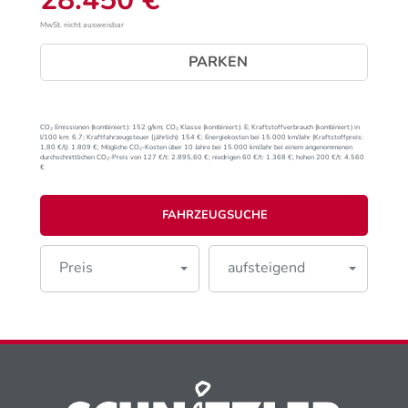
MwSt. nicht ausweisbar
PARKEN
CO₂ Emissionen (kombiniert):
152 g/km;
CO₂ Klasse (kombiniert):
E;
Kraftstoffverbrauch (kombiniert) in
l/100 km:
6,7;
Kraftfahrzeugsteuer (jährlich):
154 €;
Energiekosten bei 15.000 km/Jahr (Kraftstoffpreis:
1,
80
€
/l):
1.809 €;
Mögliche CO₂-Kosten über 10 Jahre bei 15.000 km/Jahr bei einem angenommenen
durchschnittlichen CO₂-Preis von 127 €/t:
2.895,60 €; niedrigen 60 €/t: 1.368 €; hohen 200 €/t: 4.560
€
FAHRZEUGSUCHE
Preis
aufsteigend