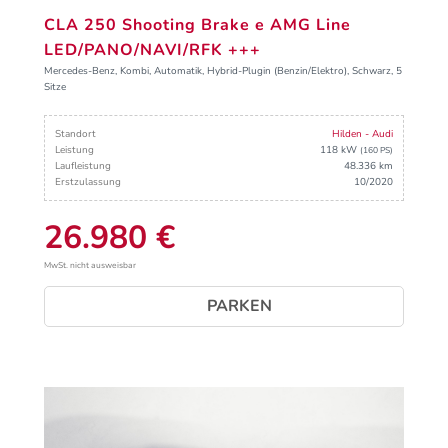
CLA 250 Shooting Brake e AMG Line
LED/PANO/NAVI/RFK +++
Mercedes-Benz, Kombi, Automatik, Hybrid-Plugin (Benzin/Elektro), Schwarz, 5
Sitze
Standort
Hilden - Audi
Leistung
118 kW
(160 PS)
Laufleistung
48.336 km
Erstzulassung
10/2020
26.980 €
MwSt. nicht ausweisbar
PARKEN