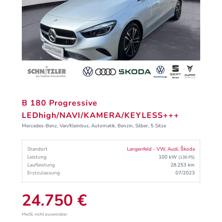
B 180 Progressive
LEDhigh/NAVI/KAMERA/KEYLESS+++
Mercedes-Benz, Van/Kleinbus, Automatik, Benzin, Silber, 5 Sitze
Standort
Langenfeld - VW, Audi, Škoda
Leistung
100 kW
(136 PS)
Laufleistung
28.253 km
Erstzulassung
07/2023
24.750 €
MwSt. nicht ausweisbar