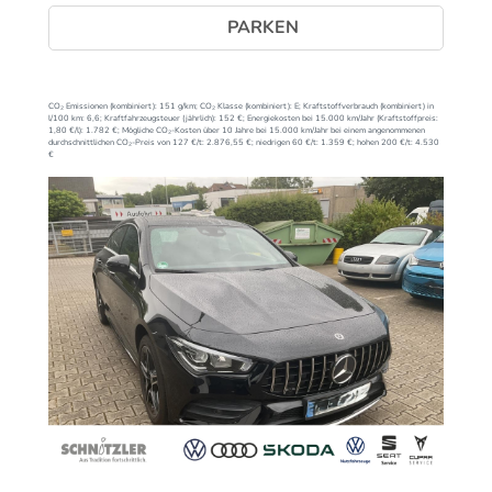
PARKEN
CO₂ Emissionen (kombiniert):
151 g/km;
CO₂ Klasse (kombiniert):
E;
Kraftstoffverbrauch (kombiniert) in
l/100 km:
6,6;
Kraftfahrzeugsteuer (jährlich):
152 €;
Energiekosten bei 15.000 km/Jahr (Kraftstoffpreis:
1,
80
€
/l):
1.782 €;
Mögliche CO₂-Kosten über 10 Jahre bei 15.000 km/Jahr bei einem angenommenen
durchschnittlichen CO₂-Preis von 127 €/t:
2.876,55 €; niedrigen 60 €/t: 1.359 €; hohen 200 €/t: 4.530
€