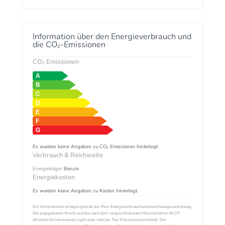
Information über den Energieverbrauch und
die CO₂-Emissionen
CO₂ Emissionen
Es wurden keine Angaben zu CO₂ Emissionen hinterlegt.
Verbrauch & Reichweite
Energieträger:
Benzin
Energiekosten
Es wurden keine Angaben zu Kosten hinterlegt.
Die Informationen erfolgen gemäß der Pkw-Energieverbrauchskennzeichnungsverordnung.
Die angegebenen Werte wurden nach dem vorgeschriebenen Messverfahren WLTP
(Worldwide harmonised Light-duty vehicles Test Procedures) ermittelt. Der