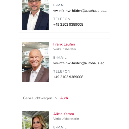
E-MAIL
vw-nfz-nw-hilden@autohaus-schnitzler.dealerdesk.de
TELEFON
+49 2103 9389008
Frank Leufen
Verkaufsberater
E-MAIL
vw-nfz-nw-hilden@autohaus-schnitzler.dealerdesk.de
TELEFON
+49 2103 9389008
Gebrauchtwagen
Audi
Alicia Kamm
Verkaufsberaterin
E-MAIL