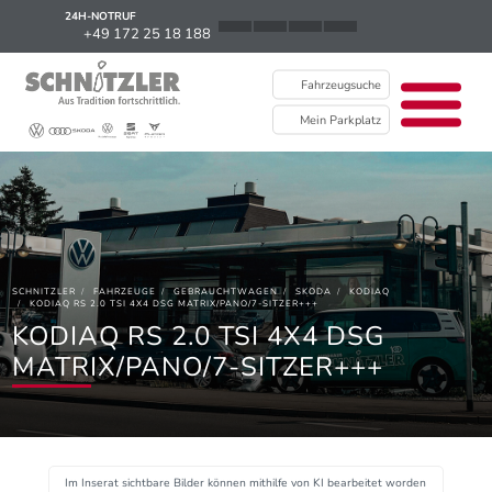
24H-NOTRUF
News
+49 172 25 18 188
Karriere
Fahrzeugsuche
Ausbildung
Mein Parkplatz
Kontakt / Standorte
Über uns
Newsletter
SCHNITZLER
FAHRZEUGE
GEBRAUCHTWAGEN
SKODA
KODIAQ
EU Data Act
KODIAQ RS 2.0 TSI 4X4 DSG MATRIX/PANO/7-SITZER+++
KODIAQ RS 2.0 TSI 4X4 DSG
MATRIX/PANO/7-SITZER+++
Im Inserat sichtbare Bilder können mithilfe von KI bearbeitet worden