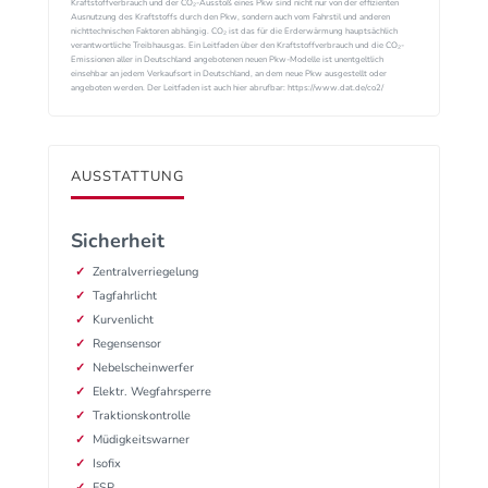
Kraftstoffverbrauch und der CO₂-Ausstoß eines Pkw sind nicht nur von der effizienten
Ausnutzung des Kraftstoffs durch den Pkw, sondern auch vom Fahrstil und anderen
nichttechnischen Faktoren abhängig. CO₂ ist das für die Erderwärmung hauptsächlich
verantwortliche Treibhausgas. Ein Leitfaden über den Kraftstoffverbrauch und die CO₂-
Emissionen aller in Deutschland angebotenen neuen Pkw-Modelle ist unentgeltlich
einsehbar an jedem Verkaufsort in Deutschland, an dem neue Pkw ausgestellt oder
angeboten werden. Der Leitfaden ist auch hier abrufbar: https://www.dat.de/co2/
AUSSTATTUNG
Sicherheit
Zentralverriegelung
Tagfahrlicht
Kurvenlicht
Regensensor
Nebelscheinwerfer
Elektr. Wegfahrsperre
Traktionskontrolle
Müdigkeitswarner
Isofix
ESP