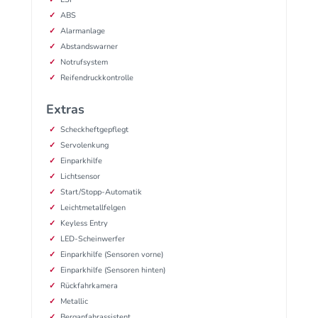
ABS
Alarmanlage
Abstandswarner
Notrufsystem
Reifendruckkontrolle
Extras
Scheckheftgepflegt
Servolenkung
Einparkhilfe
Lichtsensor
Start/Stopp-Automatik
Leichtmetallfelgen
Keyless Entry
LED-Scheinwerfer
Einparkhilfe (Sensoren vorne)
Einparkhilfe (Sensoren hinten)
Rückfahrkamera
Metallic
Berganfahrassistent