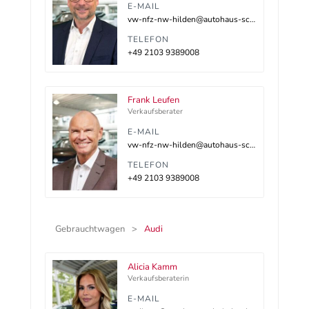
E-MAIL
vw-nfz-nw-hilden@autohaus-schnitzler.dealerdesk.de
TELEFON
+49 2103 9389008
Frank Leufen
Verkaufsberater
E-MAIL
vw-nfz-nw-hilden@autohaus-schnitzler.dealerdesk.de
TELEFON
+49 2103 9389008
Gebrauchtwagen
Audi
Alicia Kamm
Verkaufsberaterin
E-MAIL