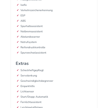
Isofix
Verkehrszeichenerkennung
ESP
ABS
Spurhalteassistent
Notbremsassistent
Abstandswarner
Notrufsystem
Reifendruckkontrolle
Spurwechselassistent
Extras
Scheckheftgepflegt
Servolenkung
Geschwindigkeitsbegrenzer
Einparkhilfe
Lichtsensor
Start/Stopp-Automatik
Fernlichtassistent
Leichtmetallfelgen