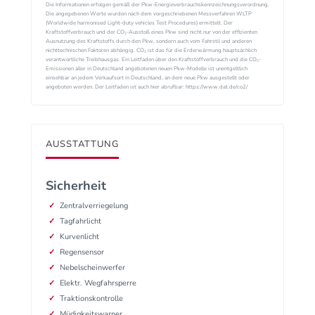
Die Informationen erfolgen gemäß der Pkw-Energieverbrauchskennzeichnungsverordnung.
Die angegebenen Werte wurden nach dem vorgeschriebenen Messverfahren WLTP
(Worldwide harmonised Light-duty vehicles Test Procedures) ermittelt. Der
Kraftstoffverbrauch und der CO₂-Ausstoß eines Pkw sind nicht nur von der effizienten
Ausnutzung des Kraftstoffs durch den Pkw, sondern auch vom Fahrstil und anderen
nichttechnischen Faktoren abhängig. CO₂ ist das für die Erderwärmung hauptsächlich
verantwortliche Treibhausgas. Ein Leitfaden über den Kraftstoffverbrauch und die CO₂-
Emissionen aller in Deutschland angebotenen neuen Pkw-Modelle ist unentgeltlich
einsehbar an jedem Verkaufsort in Deutschland, an dem neue Pkw ausgestellt oder
angeboten werden. Der Leitfaden ist auch hier abrufbar: https://www.dat.de/co2/
AUSSTATTUNG
Sicherheit
Zentralverriegelung
Tagfahrlicht
Kurvenlicht
Regensensor
Nebelscheinwerfer
Elektr. Wegfahrsperre
Traktionskontrolle
Müdigkeitswarner