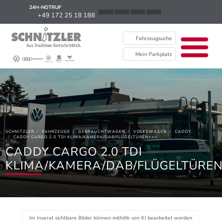
24H-NOTRUF
News
+49 172 25 18 188
Karriere
Fahrzeugsuche
Ausbildung
Mein Parkplatz
Kontakt / Standorte
Über uns
Newsletter
SCHNITZLER
FAHRZEUGE
GEBRAUCHTWAGEN
VOLKSWAGEN
CADDY
EU Data Act
CADDY CARGO 2.0 TDI KLIMA/KAMERA/DAB/FLÜGELTÜREN+++
CADDY CARGO 2.0 TDI
KLIMA/KAMERA/DAB/FLÜGELTÜREN
Im Inserat sichtbare Bilder können mithilfe von KI bearbeitet worden