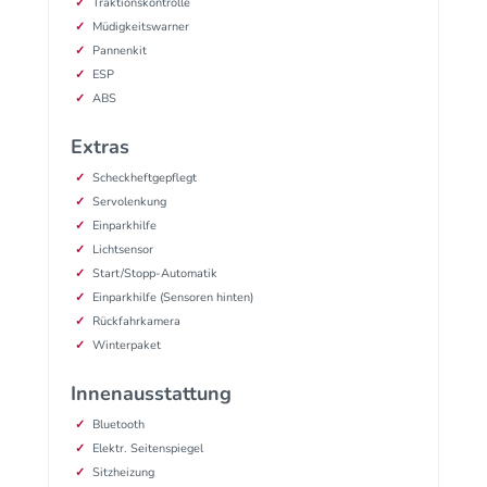
Traktionskontrolle
Müdigkeitswarner
Pannenkit
ESP
ABS
Extras
Scheckheftgepflegt
Servolenkung
Einparkhilfe
Lichtsensor
Start/Stopp-Automatik
Einparkhilfe (Sensoren hinten)
Rückfahrkamera
Winterpaket
Innenausstattung
Bluetooth
Elektr. Seitenspiegel
Sitzheizung