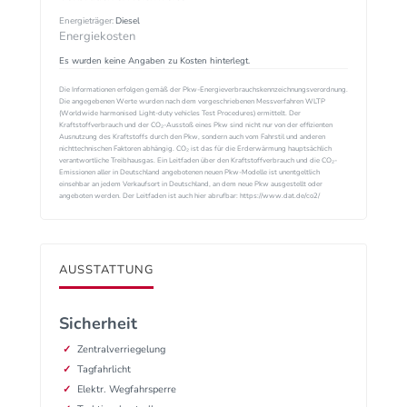
Energieträger:
Diesel
Energiekosten
Es wurden keine Angaben zu Kosten hinterlegt.
Die Informationen erfolgen gemäß der Pkw-Energieverbrauchskennzeichnungsverordnung.
Die angegebenen Werte wurden nach dem vorgeschriebenen Messverfahren WLTP
(Worldwide harmonised Light-duty vehicles Test Procedures) ermittelt. Der
Kraftstoffverbrauch und der CO₂-Ausstoß eines Pkw sind nicht nur von der effizienten
Ausnutzung des Kraftstoffs durch den Pkw, sondern auch vom Fahrstil und anderen
nichttechnischen Faktoren abhängig. CO₂ ist das für die Erderwärmung hauptsächlich
verantwortliche Treibhausgas. Ein Leitfaden über den Kraftstoffverbrauch und die CO₂-
Emissionen aller in Deutschland angebotenen neuen Pkw-Modelle ist unentgeltlich
einsehbar an jedem Verkaufsort in Deutschland, an dem neue Pkw ausgestellt oder
angeboten werden. Der Leitfaden ist auch hier abrufbar: https://www.dat.de/co2/
AUSSTATTUNG
Sicherheit
Zentralverriegelung
Tagfahrlicht
Elektr. Wegfahrsperre