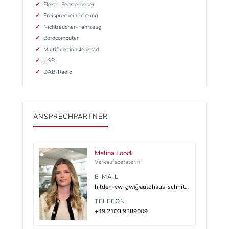
Elektr. Fensterheber
Freisprecheinrichtung
Nichtraucher-Fahrzeug
Bordcomputer
Multifunktionslenkrad
USB
DAB-Radio
ANSPRECHPARTNER
Melina Loock
Verkaufsberaterin
E-MAIL
hilden-vw-gw@autohaus-schnitzler.dealerdesk.de
TELEFON
+49 2103 9389009