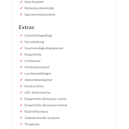
Notrufsystem
Reifendruckkontrolle
Spurwechselassistent
Extras
Scheckheftgepflegt
Servolenkung
Geschwindigkeitsbegrenzer
Einparkhilfe
Lichtsensor
Fernlichtassistent
Leichtmetallfelgen
Abstandstempomat
Keyless Entry
LED-Scheinwerfer
Einparkhilfe (Sensoren vorne)
Einparkhilfe (Sensoren hinten)
Rückfahrkamera
Selbstlenkende Systeme
Tempomat