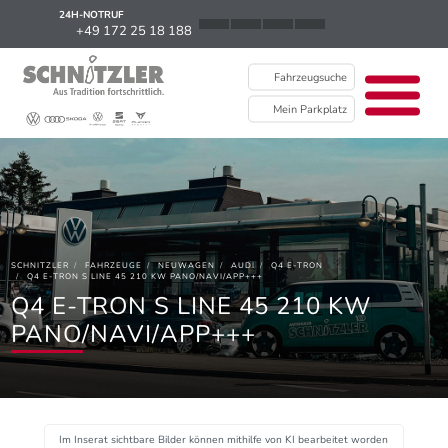
24H-NOTRUF
News
+49 172 25 18 188
Karriere
Fahrzeugsuche
Ausbildung
Mein Parkplatz
Kontakt / Standorte
Über uns
Newsletter
SCHNITZLER
FAHRZEUGE
NEUWAGEN
AUDI
Q4 E-TRON
EU Data Act
Q4 E-TRON S LINE 45 210 KW PANO/NAVI/APP+++
Q4 E-TRON S LINE 45 210 KW
PANO/NAVI/APP+++
Im Inserat sichtbare Bilder können mithilfe von KI bearbeitet worden