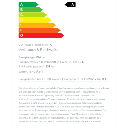
CO₂ Klasse (kombiniert):
A
Verbrauch & Reichweite
Energieträger:
Elektro
Energieverbrauch (kombiniert) in kWh/100 km:
16,6
Reichweite (gesamt):
538 km
Energiekosten
Energiekosten bei 15.000 km/Jahr (Strompreis:
0,
31
€
/kWh):
776,88 €
Die Informationen erfolgen gemäß der Pkw-Energieverbrauchskennzeichnungsverordnung.
Die angegebenen Werte wurden nach dem vorgeschriebenen Messverfahren WLTP
(Worldwide harmonised Light-duty vehicles Test Procedures) ermittelt. Der
Kraftstoffverbrauch und der CO₂-Ausstoß eines Pkw sind nicht nur von der effizienten
Ausnutzung des Kraftstoffs durch den Pkw, sondern auch vom Fahrstil und anderen
nichttechnischen Faktoren abhängig. CO₂ ist das für die Erderwärmung hauptsächlich
verantwortliche Treibhausgas. Ein Leitfaden über den Kraftstoffverbrauch und die CO₂-
Emissionen aller in Deutschland angebotenen neuen Pkw-Modelle ist unentgeltlich
einsehbar an jedem Verkaufsort in Deutschland, an dem neue Pkw ausgestellt oder
angeboten werden. Der Leitfaden ist auch hier abrufbar: https://www.dat.de/co2/