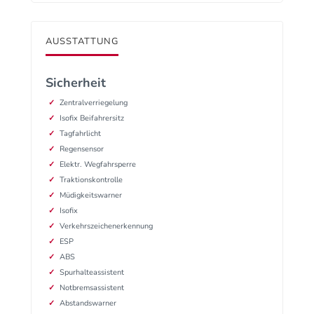
AUSSTATTUNG
Sicherheit
Zentralverriegelung
Isofix Beifahrersitz
Tagfahrlicht
Regensensor
Elektr. Wegfahrsperre
Traktionskontrolle
Müdigkeitswarner
Isofix
Verkehrszeichenerkennung
ESP
ABS
Spurhalteassistent
Notbremsassistent
Abstandswarner