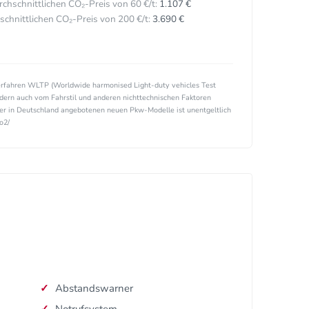
hschnittlichen CO₂-Preis von 60 €/t:
1.107 €
hnittlichen CO₂-Preis von 200 €/t:
3.690 €
rfahren WLTP (Worldwide harmonised Light-duty vehicles Test
ndern auch vom Fahrstil und anderen nichttechnischen Faktoren
ller in Deutschland angebotenen neuen Pkw-Modelle ist unentgeltlich
o2/
Abstandswarner
Notrufsystem