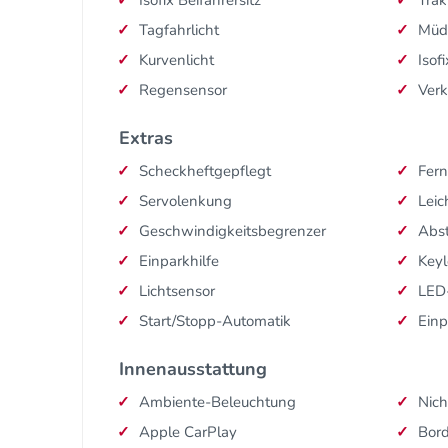
Tagfahrlicht
Müd
Kurvenlicht
Isofi
Regensensor
Ver
Extras
Scheckheftgepflegt
Fern
Servolenkung
Leic
Geschwindigkeitsbegrenzer
Abs
Einparkhilfe
Keyl
Lichtsensor
LED
Start/Stopp-Automatik
Einp
Innenausstattung
Ambiente-Beleuchtung
Nich
Apple CarPlay
Bor