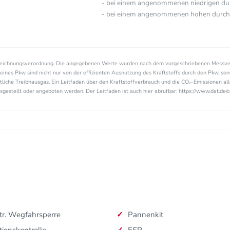
- bei einem angenommenen niedrigen durc
- bei einem angenommenen hohen durchsc
zeichnungsverordnung. Die angegebenen Werte wurden nach dem vorgeschriebenen Messve
eines Pkw sind nicht nur von der effizienten Ausnutzung des Kraftstoffs durch den Pkw, so
tliche Treibhausgas. Ein Leitfaden über den Kraftstoffverbrauch und die CO₂-Emissionen a
estellt oder angeboten werden. Der Leitfaden ist auch hier abrufbar: https://www.dat.de/c
tr. Wegfahrsperre
Pannenkit
tionskontrolle
ESP