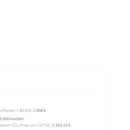
toffpreis:
1,
80
€
/l):
1.458 €
5.000 km/Jahr:
ichen CO₂-Preis von 127 €/t:
2.343,15 €