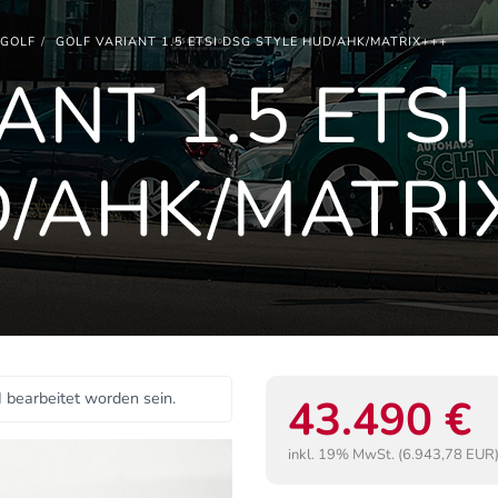
GOLF
GOLF VARIANT 1.5 ETSI DSG STYLE HUD/AHK/MATRIX+++
ANT 1.5 ETSI
D/AHK/MATRI
I bearbeitet worden sein.
43.490 €
inkl. 19% MwSt. (6.943,78 EUR