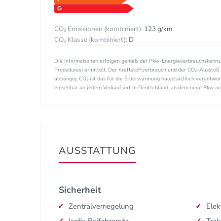
CO₂ Emissionen (kombiniert):
123 g/km
CO₂ Klasse (kombiniert):
D
Die Informationen erfolgen gemäß der Pkw-Energieverbrauchskenn
Procedures) ermittelt. Der Kraftstoffverbrauch und der CO₂-Ausstoß 
abhängig. CO₂ ist das für die Erderwärmung hauptsächlich verantwor
einsehbar an jedem Verkaufsort in Deutschland, an dem neue Pkw ausg
AUSSTATTUNG
Sicherheit
Zentralverriegelung
Elek
Isofix Beifahrersitz
Trak