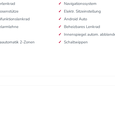
rlenkrad
Navigationssystem
osenstütze
Elektr. Sitzeinstellung
ifunktionslenkrad
Android Auto
elarmlehne
Beheizbares Lenkrad
Innenspiegel autom. abblen
aautomatik 2-Zonen
Schaltwippen