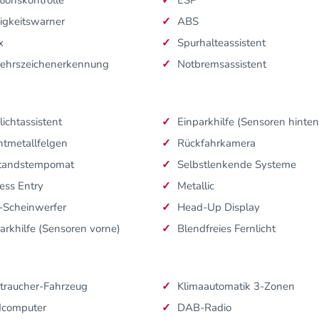
igkeitswarner
ABS
x
Spurhalteassistent
kehrszeichenerkennung
Notbremsassistent
lichtassistent
Einparkhilfe (Sensoren hinten
htmetallfelgen
Rückfahrkamera
tandstempomat
Selbstlenkende Systeme
ess Entry
Metallic
-Scheinwerfer
Head-Up Display
arkhilfe (Sensoren vorne)
Blendfreies Fernlicht
traucher-Fahrzeug
Klimaautomatik 3-Zonen
dcomputer
DAB-Radio