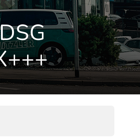
 DSG
X+++
)