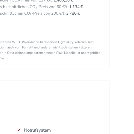
ichen CO₂-Preis von 127 €/t:
2.400,30 €
hschnittlichen CO₂-Preis von 60 €/t:
1.134 €
hnittlichen CO₂-Preis von 200 €/t:
3.780 €
rfahren WLTP (Worldwide harmonised Light-duty vehicles Test
ndern auch vom Fahrstil und anderen nichttechnischen Faktoren
ller in Deutschland angebotenen neuen Pkw-Modelle ist unentgeltlich
o2/
Notrufsystem