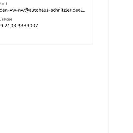
MAIL
hilden-vw-nw@autohaus-schnitzler.dealerdesk.de
LEFON
9 2103 9389007