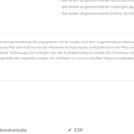
- bei einem angenommenen durchschnittl
- bei einem angenommenen niedrigen durc
- bei einem angenommenen hohen durchsc
zeichnungsverordnung. Die angegebenen Werte wurden nach dem vorgeschriebenen Messve
eines Pkw sind nicht nur von der effizienten Ausnutzung des Kraftstoffs durch den Pkw, so
tliche Treibhausgas. Ein Leitfaden über den Kraftstoffverbrauch und die CO₂-Emissionen a
estellt oder angeboten werden. Der Leitfaden ist auch hier abrufbar: https://www.dat.de/c
tionskontrolle
ESP