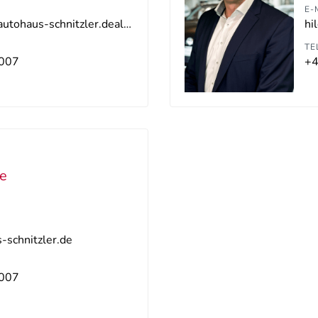
E-
hilden-vw-nw@autohaus-schnitzler.dealerdesk.de
TE
007
+4
se
schnitzler.de
007