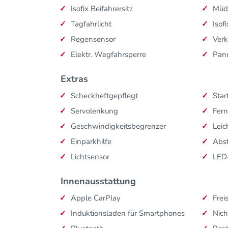
Isofix Beifahrersitz
Müd
Tagfahrlicht
Isofi
Regensensor
Ver
Elektr. Wegfahrsperre
Pan
Extras
Scheckheftgepflegt
Star
Servolenkung
Fern
Geschwindigkeitsbegrenzer
Leic
Einparkhilfe
Abs
Lichtsensor
LED
Innenausstattung
Apple CarPlay
Frei
Induktionsladen für Smartphones
Nich