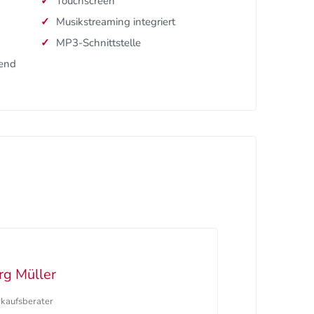
Touchscreen
Musikstreaming integriert
MP3-Schnittstelle
dend
rg Müller
rkaufsberater