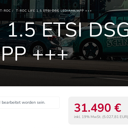
T-ROC
T-ROC LIFE 1.5 ETSI DSG LED/AHK/APP +++
 1.5 ETSI DS
PP +++
I bearbeitet worden sein.
31.490 €
inkl. 19% MwSt. (5.027,81 EUR