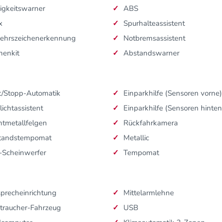
igkeitswarner
ABS
x
Spurhalteassistent
kehrszeichenerkennung
Notbremsassistent
nenkit
Abstandswarner
t/Stopp-Automatik
Einparkhilfe (Sensoren vorne)
lichtassistent
Einparkhilfe (Sensoren hinten
htmetallfelgen
Rückfahrkamera
tandstempomat
Metallic
-Scheinwerfer
Tempomat
sprecheinrichtung
Mittelarmlehne
traucher-Fahrzeug
USB