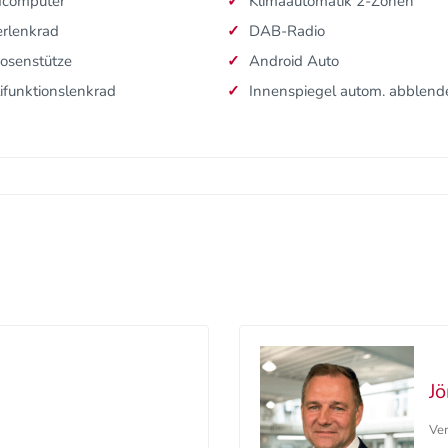
dcomputer
Klimaautomatik 2-Zonen
rlenkrad
DAB-Radio
osenstütze
Android Auto
ifunktionslenkrad
Innenspiegel autom. abblen
Jö
Ve