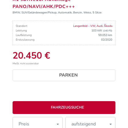
PANO/NAVI/AHK/PDC+++
BMW, SUV/Geländewagen/Pickup, Automatik, Benzin, Weiss, 5 Sitze
Standort
Langenfeld - VW, Audi, Škoda
Leistung
103 kW
(140 PS)
Laufleistung
59.053 km
Erstzulassung
02/2020
20.450 €
MwSt. nicht ausweisbar
PARKEN
FAHRZEUGSUCHE
Preis
aufsteigend