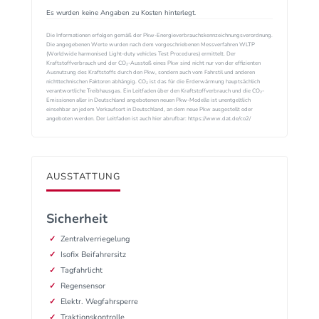
Es wurden keine Angaben zu Kosten hinterlegt.
Die Informationen erfolgen gemäß der Pkw-Energieverbrauchskennzeichnungsverordnung.
Die angegebenen Werte wurden nach dem vorgeschriebenen Messverfahren WLTP
(Worldwide harmonised Light-duty vehicles Test Procedures) ermittelt. Der
Kraftstoffverbrauch und der CO₂-Ausstoß eines Pkw sind nicht nur von der effizienten
Ausnutzung des Kraftstoffs durch den Pkw, sondern auch vom Fahrstil und anderen
nichttechnischen Faktoren abhängig. CO₂ ist das für die Erderwärmung hauptsächlich
verantwortliche Treibhausgas. Ein Leitfaden über den Kraftstoffverbrauch und die CO₂-
Emissionen aller in Deutschland angebotenen neuen Pkw-Modelle ist unentgeltlich
einsehbar an jedem Verkaufsort in Deutschland, an dem neue Pkw ausgestellt oder
angeboten werden. Der Leitfaden ist auch hier abrufbar: https://www.dat.de/co2/
AUSSTATTUNG
Sicherheit
Zentralverriegelung
Isofix Beifahrersitz
Tagfahrlicht
Regensensor
Elektr. Wegfahrsperre
Traktionskontrolle