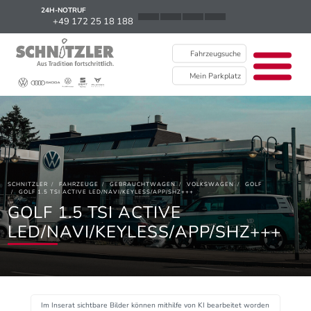
24H-NOTRUF
News
+49 172 25 18 188
Karriere
Fahrzeugsuche
Ausbildung
Mein Parkplatz
Kontakt / Standorte
Über uns
Newsletter
SCHNITZLER
FAHRZEUGE
GEBRAUCHTWAGEN
VOLKSWAGEN
GOLF
EU Data Act
GOLF 1.5 TSI ACTIVE LED/NAVI/KEYLESS/APP/SHZ+++
GOLF 1.5 TSI ACTIVE
LED/NAVI/KEYLESS/APP/SHZ+++
Im Inserat sichtbare Bilder können mithilfe von KI bearbeitet worden