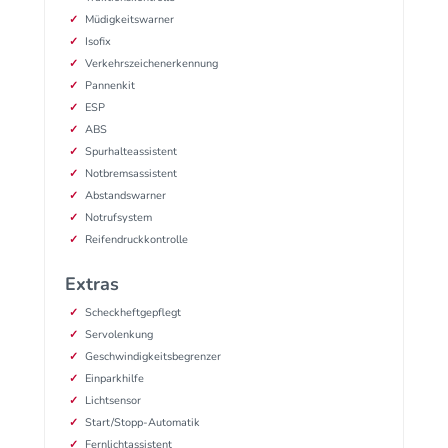
Müdigkeitswarner
Isofix
Verkehrszeichenerkennung
Pannenkit
ESP
ABS
Spurhalteassistent
Notbremsassistent
Abstandswarner
Notrufsystem
Reifendruckkontrolle
Extras
Scheckheftgepflegt
Servolenkung
Geschwindigkeitsbegrenzer
Einparkhilfe
Lichtsensor
Start/Stopp-Automatik
Fernlichtassistent