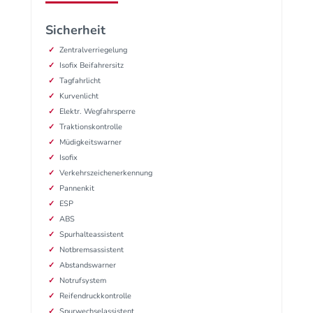
Sicherheit
Zentralverriegelung
Isofix Beifahrersitz
Tagfahrlicht
Kurvenlicht
Elektr. Wegfahrsperre
Traktionskontrolle
Müdigkeitswarner
Isofix
Verkehrszeichenerkennung
Pannenkit
ESP
ABS
Spurhalteassistent
Notbremsassistent
Abstandswarner
Notrufsystem
Reifendruckkontrolle
Spurwechselassistent