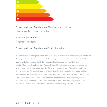
Es wurden keine Angaben zu CO₂ Emissionen hinterlegt.
Verbrauch & Reichweite
Energieträger:
Benzin
Energiekosten
Es wurden keine Angaben zu Kosten hinterlegt.
Die Informationen erfolgen gemäß der Pkw-Energieverbrauchskennzeichnungsverordnung.
Die angegebenen Werte wurden nach dem vorgeschriebenen Messverfahren WLTP
(Worldwide harmonised Light-duty vehicles Test Procedures) ermittelt. Der
Kraftstoffverbrauch und der CO₂-Ausstoß eines Pkw sind nicht nur von der effizienten
Ausnutzung des Kraftstoffs durch den Pkw, sondern auch vom Fahrstil und anderen
nichttechnischen Faktoren abhängig. CO₂ ist das für die Erderwärmung hauptsächlich
verantwortliche Treibhausgas. Ein Leitfaden über den Kraftstoffverbrauch und die CO₂-
Emissionen aller in Deutschland angebotenen neuen Pkw-Modelle ist unentgeltlich
einsehbar an jedem Verkaufsort in Deutschland, an dem neue Pkw ausgestellt oder
angeboten werden. Der Leitfaden ist auch hier abrufbar: https://www.dat.de/co2/
AUSSTATTUNG