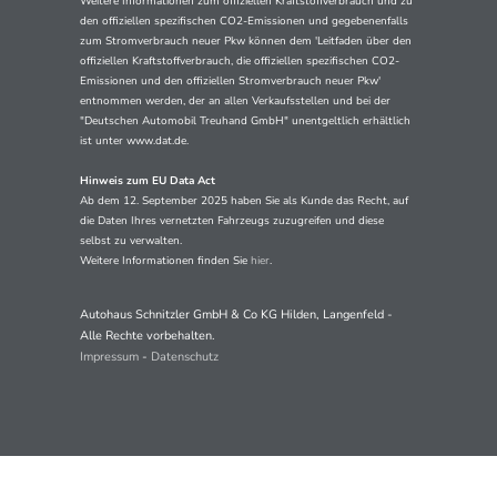
Weitere Informationen zum offiziellen Kraftstoffverbrauch und zu
den offiziellen spezifischen CO2-Emissionen und gegebenenfalls
zum Stromverbrauch neuer Pkw können dem 'Leitfaden über den
offiziellen Kraftstoffverbrauch, die offiziellen spezifischen CO2-
Emissionen und den offiziellen Stromverbrauch neuer Pkw'
entnommen werden, der an allen Verkaufsstellen und bei der
"Deutschen Automobil Treuhand GmbH" unentgeltlich erhältlich
ist unter www.dat.de.
Hinweis zum EU Data Act
Ab dem 12. September 2025 haben Sie als Kunde das Recht, auf
die Daten Ihres vernetzten Fahrzeugs zuzugreifen und diese
selbst zu verwalten.
Weitere Informationen finden Sie
hier
.
Autohaus Schnitzler GmbH & Co KG Hilden, Langenfeld -
Alle Rechte vorbehalten.
Impressum
-
Datenschutz