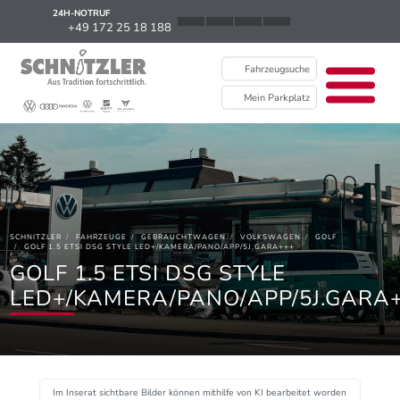
24H-NOTRUF
News
+49 172 25 18 188
Karriere
Fahrzeugsuche
Ausbildung
Mein Parkplatz
Kontakt / Standorte
Über uns
Newsletter
SCHNITZLER
FAHRZEUGE
GEBRAUCHTWAGEN
VOLKSWAGEN
GOLF
EU Data Act
GOLF 1.5 ETSI DSG STYLE LED+/KAMERA/PANO/APP/5J.GARA+++
GOLF 1.5 ETSI DSG STYLE
LED+/KAMERA/PANO/APP/5J.GARA
Im Inserat sichtbare Bilder können mithilfe von KI bearbeitet worden