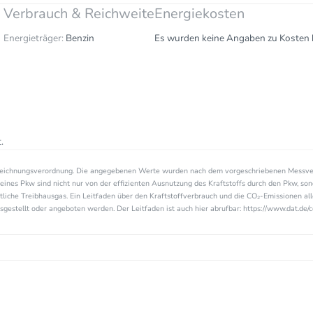
Verbrauch & Reichweite
Energiekosten
Energieträger:
Benzin
Es wurden keine Angaben zu Kosten h
.
zeichnungsverordnung. Die angegebenen Werte wurden nach dem vorgeschriebenen Messve
eines Pkw sind nicht nur von der effizienten Ausnutzung des Kraftstoffs durch den Pkw, so
tliche Treibhausgas. Ein Leitfaden über den Kraftstoffverbrauch und die CO₂-Emissionen a
estellt oder angeboten werden. Der Leitfaden ist auch hier abrufbar: https://www.dat.de/c