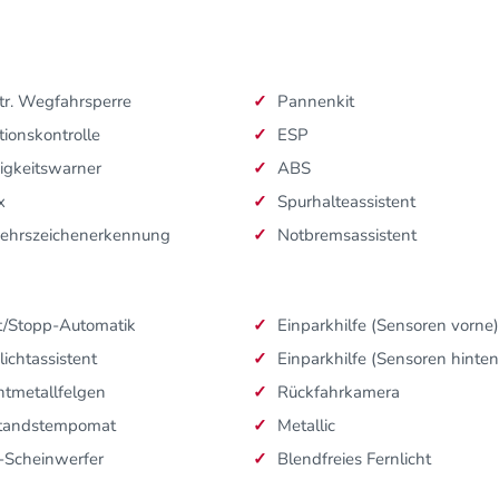
tr. Wegfahrsperre
Pannenkit
tionskontrolle
ESP
igkeitswarner
ABS
x
Spurhalteassistent
kehrszeichenerkennung
Notbremsassistent
t/Stopp-Automatik
Einparkhilfe (Sensoren vorne)
lichtassistent
Einparkhilfe (Sensoren hinten
htmetallfelgen
Rückfahrkamera
tandstempomat
Metallic
-Scheinwerfer
Blendfreies Fernlicht