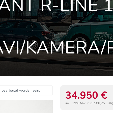
NT R-LINE 1
AVI/KAMERA/
I bearbeitet worden sein.
34.950 €
inkl. 19% MwSt. (5.580,25 EUR