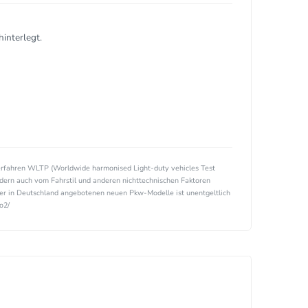
interlegt.
rfahren WLTP (Worldwide harmonised Light-duty vehicles Test
ndern auch vom Fahrstil und anderen nichttechnischen Faktoren
ller in Deutschland angebotenen neuen Pkw-Modelle ist unentgeltlich
o2/