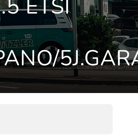
.5 ETSI
PANO/5J.GAR
)