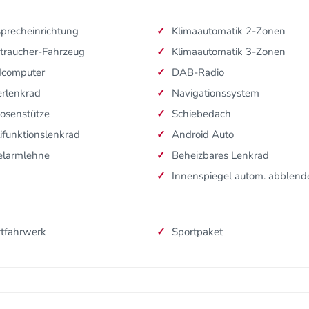
sprecheinrichtung
Klimaautomatik 2-Zonen
traucher-Fahrzeug
Klimaautomatik 3-Zonen
dcomputer
DAB-Radio
rlenkrad
Navigationssystem
osenstütze
Schiebedach
ifunktionslenkrad
Android Auto
elarmlehne
Beheizbares Lenkrad
Innenspiegel autom. abblen
tfahrwerk
Sportpaket