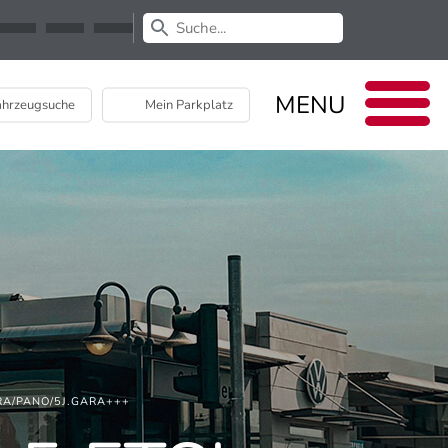
Newsletter
EU Data Act
MENU
hrzeugsuche
Mein Parkplatz
ERA/PANO/5J.GARA+++