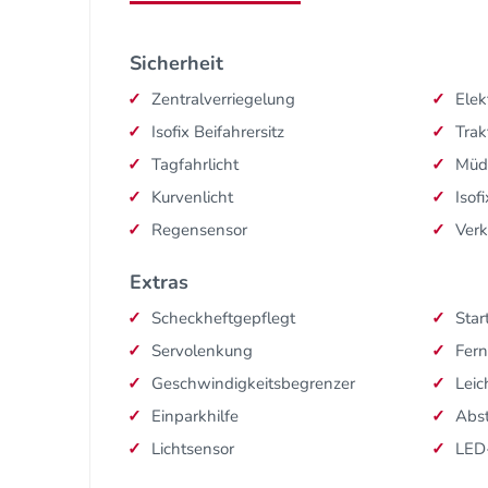
Sicherheit
Zentralverriegelung
Elek
Isofix Beifahrersitz
Trak
Tagfahrlicht
Müd
Kurvenlicht
Isofi
Regensensor
Ver
Extras
Scheckheftgepflegt
Star
Servolenkung
Fern
Geschwindigkeitsbegrenzer
Leic
Einparkhilfe
Abs
Lichtsensor
LED