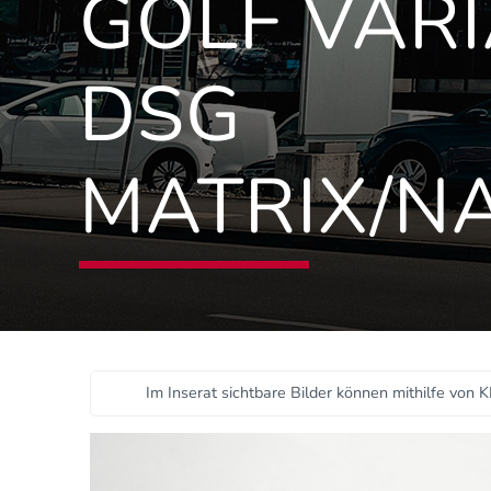
GOLF VARIA
DSG
MATRIX/N
Im Inserat sichtbare Bilder können mithilfe von K