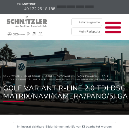
24H-NOTRUF
News
+49 172 25 18 188
Karriere
Fahrzeugsuche
Ausbildung
Mein Parkplatz
Kontakt / Standorte
Über uns
Newsletter
SCHNITZLER
FAHRZEUGE
GEBRAUCHTWAGEN
VOLKSWAGEN
GOLF
EU Data Act
GOLF VARIANT R-LINE 2.0 TDI DSG MATRIX/NAVI/KAMERA/PANO/5J.GARA+++
GOLF VARIANT R-LINE 2.0 TDI DSG
MATRIX/NAVI/KAMERA/PANO/5J.G
Im Inserat sichtbare Bilder können mithilfe von KI bearbeitet worden