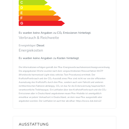
Es wurden keine Angaben zu CO₂ Emissionen hinterlegt.
Verbrauch & Reichweite
Energieträger:
Diesel
Energiekosten
Es wurden keine Angaben zu Kosten hinterlegt.
Die Informationen erfolgen gemäß der Pkw-Energieverbrauchskennzeichnungsverordnung.
Die angegebenen Werte wurden nach dem vorgeschriebenen Messverfahren WLTP
(Worldwide harmonised Light-duty vehicles Test Procedures) ermittelt. Der
Kraftstoffverbrauch und der CO₂-Ausstoß eines Pkw sind nicht nur von der effizienten
Ausnutzung des Kraftstoffs durch den Pkw, sondern auch vom Fahrstil und anderen
nichttechnischen Faktoren abhängig. CO₂ ist das für die Erderwärmung hauptsächlich
verantwortliche Treibhausgas. Ein Leitfaden über den Kraftstoffverbrauch und die CO₂-
Emissionen aller in Deutschland angebotenen neuen Pkw-Modelle ist unentgeltlich
einsehbar an jedem Verkaufsort in Deutschland, an dem neue Pkw ausgestellt oder
angeboten werden. Der Leitfaden ist auch hier abrufbar: https://www.dat.de/co2/
AUSSTATTUNG