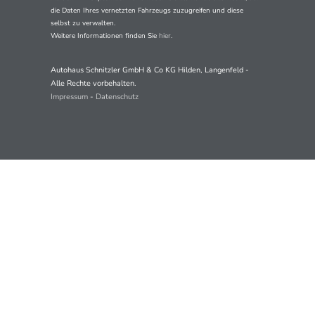
die Daten Ihres vernetzten Fahrzeugs zuzugreifen und diese
selbst zu verwalten.
Weitere Informationen finden Sie
hier
.
Autohaus Schnitzler GmbH & Co KG Hilden, Langenfeld -
Alle Rechte vorbehalten.
Impressum
-
Datenschutz