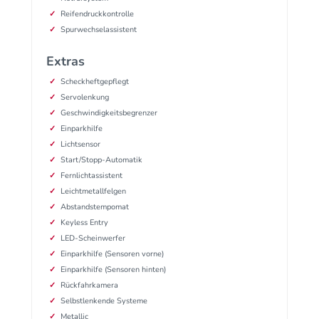
Reifendruckkontrolle
Spurwechselassistent
Extras
Scheckheftgepflegt
Servolenkung
Geschwindigkeitsbegrenzer
Einparkhilfe
Lichtsensor
Start/Stopp-Automatik
Fernlichtassistent
Leichtmetallfelgen
Abstandstempomat
Keyless Entry
LED-Scheinwerfer
Einparkhilfe (Sensoren vorne)
Einparkhilfe (Sensoren hinten)
Rückfahrkamera
Selbstlenkende Systeme
Metallic