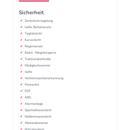
Sicherheit
Zentralverriegelung
Isofix Beifahrersitz
Tagfahrlicht
Kurvenlicht
Regensensor
Elektr. Wegfahrsperre
Traktionskontrolle
Müdigkeitswarner
Isofix
Verkehrszeichenerkennung
Pannenkit
ESP
ABS
Alarmanlage
Spurhalteassistent
Notbremsassistent
Abstandswarner
Notrufsystem