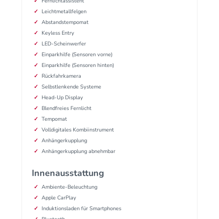
Fernlichtassistent
Leichtmetallfelgen
Abstandstempomat
Keyless Entry
LED-Scheinwerfer
Einparkhilfe (Sensoren vorne)
Einparkhilfe (Sensoren hinten)
Rückfahrkamera
Selbstlenkende Systeme
Head-Up Display
Blendfreies Fernlicht
Tempomat
Volldigitales Kombiinstrument
Anhängerkupplung
Anhängerkupplung abnehmbar
Innenausstattung
Ambiente-Beleuchtung
Apple CarPlay
Induktionsladen für Smartphones