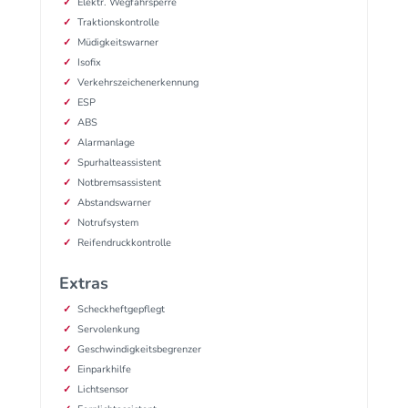
Elektr. Wegfahrsperre
Traktionskontrolle
Müdigkeitswarner
Isofix
Verkehrszeichenerkennung
ESP
ABS
Alarmanlage
Spurhalteassistent
Notbremsassistent
Abstandswarner
Notrufsystem
Reifendruckkontrolle
Extras
Scheckheftgepflegt
Servolenkung
Geschwindigkeitsbegrenzer
Einparkhilfe
Lichtsensor