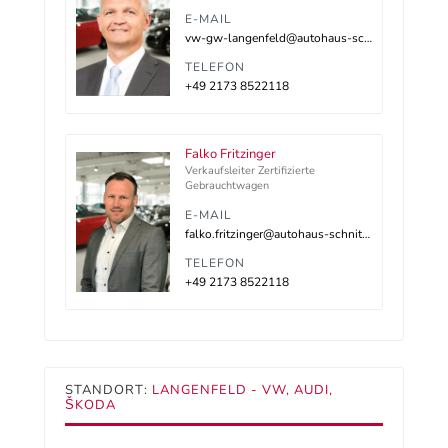
E-MAIL
vw-gw-langenfeld@autohaus-schnitzler.dealerdesk.de
TELEFON
+49 2173 8522118
Falko Fritzinger
Verkaufsleiter Zertifizierte
Gebrauchtwagen
E-MAIL
falko.fritzinger@autohaus-schnitzler.de
TELEFON
+49 2173 8522118
STANDORT:
LANGENFELD - VW, AUDI,
ŠKODA