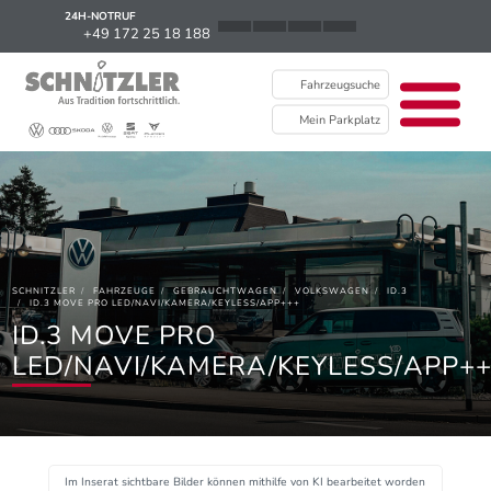
24H-NOTRUF
News
+49 172 25 18 188
Karriere
Fahrzeugsuche
Ausbildung
Mein Parkplatz
Kontakt / Standorte
Über uns
Newsletter
SCHNITZLER
FAHRZEUGE
GEBRAUCHTWAGEN
VOLKSWAGEN
ID.3
EU Data Act
ID.3 MOVE PRO LED/NAVI/KAMERA/KEYLESS/APP+++
ID.3 MOVE PRO
LED/NAVI/KAMERA/KEYLESS/APP+
Im Inserat sichtbare Bilder können mithilfe von KI bearbeitet worden