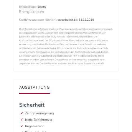
Energieträger:
Elektro
Energiekosten
Kraftfahrzeugsteuer (jährlich):
steuerbefreit bis 31.12.2030
Die Informationen erfolgen gemäß der Pkw-Energieverbrauchskennzeichnungsverordnung.
Die angegebenen Werte wurden nach dem vorgeschriebenen Messverfahren WLTP
(Worldwide harmonised Light-duty vehicles Test Procedures) ermittelt. Der
Kraftstoffverbrauch und der CO₂-Ausstoß eines Pkw sind nicht nur von der effizienten
Ausnutzung des Kraftstoffs durch den Pkw, sondern auch vom Fahrstil und anderen
nichttechnischen Faktoren abhängig. CO₂ ist das für die Erderwärmung hauptsächlich
verantwortliche Treibhausgas. Ein Leitfaden über den Kraftstoffverbrauch und die CO₂-
Emissionen aller in Deutschland angebotenen neuen Pkw-Modelle ist unentgeltlich
einsehbar an jedem Verkaufsort in Deutschland, an dem neue Pkw ausgestellt oder
angeboten werden. Der Leitfaden ist auch hier abrufbar: https://www.dat.de/co2/
AUSSTATTUNG
Sicherheit
Zentralverriegelung
Isofix Beifahrersitz
Regensensor