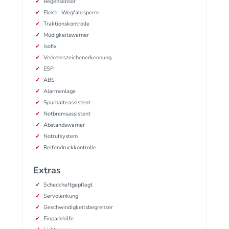
Regensensor
Elektr. Wegfahrsperre
Traktionskontrolle
Müdigkeitswarner
Isofix
Verkehrszeichenerkennung
ESP
ABS
Alarmanlage
Spurhalteassistent
Notbremsassistent
Abstandswarner
Notrufsystem
Reifendruckkontrolle
Extras
Scheckheftgepflegt
Servolenkung
Geschwindigkeitsbegrenzer
Einparkhilfe