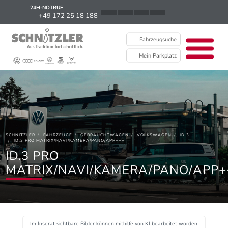
24H-NOTRUF
News
+49 172 25 18 188
Karriere
Fahrzeugsuche
Ausbildung
Mein Parkplatz
Kontakt / Standorte
Über uns
Newsletter
SCHNITZLER
FAHRZEUGE
GEBRAUCHTWAGEN
VOLKSWAGEN
ID.3
EU Data Act
ID.3 PRO MATRIX/NAVI/KAMERA/PANO/APP+++
ID.3 PRO
MATRIX/NAVI/KAMERA/PANO/APP+
Im Inserat sichtbare Bilder können mithilfe von KI bearbeitet worden