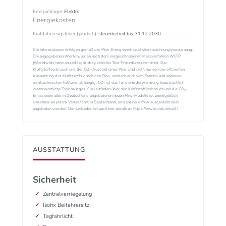
Energieträger:
Elektro
Energiekosten
Kraftfahrzeugsteuer (jährlich):
steuerbefreit bis 31.12.2030
Die Informationen erfolgen gemäß der Pkw-Energieverbrauchskennzeichnungsverordnung.
Die angegebenen Werte wurden nach dem vorgeschriebenen Messverfahren WLTP
(Worldwide harmonised Light-duty vehicles Test Procedures) ermittelt. Der
Kraftstoffverbrauch und der CO₂-Ausstoß eines Pkw sind nicht nur von der effizienten
Ausnutzung des Kraftstoffs durch den Pkw, sondern auch vom Fahrstil und anderen
nichttechnischen Faktoren abhängig. CO₂ ist das für die Erderwärmung hauptsächlich
verantwortliche Treibhausgas. Ein Leitfaden über den Kraftstoffverbrauch und die CO₂-
Emissionen aller in Deutschland angebotenen neuen Pkw-Modelle ist unentgeltlich
einsehbar an jedem Verkaufsort in Deutschland, an dem neue Pkw ausgestellt oder
angeboten werden. Der Leitfaden ist auch hier abrufbar: https://www.dat.de/co2/
AUSSTATTUNG
Sicherheit
Zentralverriegelung
Isofix Beifahrersitz
Tagfahrlicht