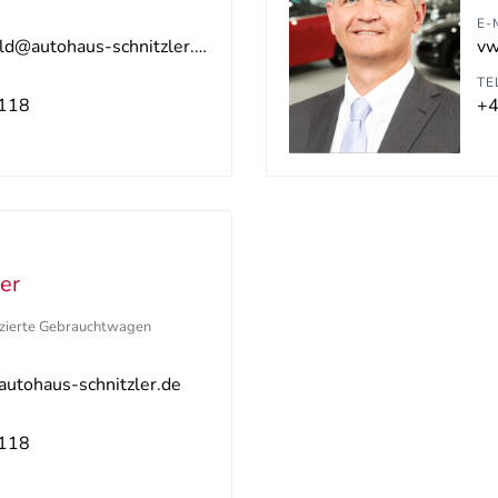
E-
vw-gw-langenfeld@autohaus-schnitzler.dealerdesk.de
TE
118
+4
ger
fizierte Gebrauchtwagen
@autohaus-schnitzler.de
118