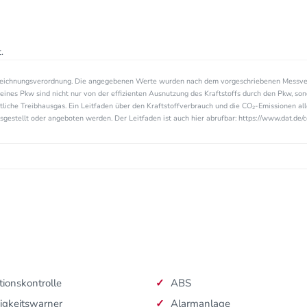
.
zeichnungsverordnung. Die angegebenen Werte wurden nach dem vorgeschriebenen Messve
eines Pkw sind nicht nur von der effizienten Ausnutzung des Kraftstoffs durch den Pkw, so
tliche Treibhausgas. Ein Leitfaden über den Kraftstoffverbrauch und die CO₂-Emissionen a
estellt oder angeboten werden. Der Leitfaden ist auch hier abrufbar: https://www.dat.de/c
tionskontrolle
ABS
igkeitswarner
Alarmanlage