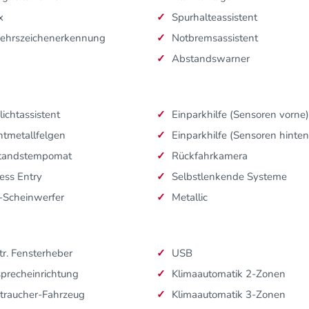
x
Spurhalteassistent
kehrszeichenerkennung
Notbremsassistent
Abstandswarner
lichtassistent
Einparkhilfe (Sensoren vorne)
htmetallfelgen
Einparkhilfe (Sensoren hinten
tandstempomat
Rückfahrkamera
ess Entry
Selbstlenkende Systeme
-Scheinwerfer
Metallic
tr. Fensterheber
USB
sprecheinrichtung
Klimaautomatik 2-Zonen
traucher-Fahrzeug
Klimaautomatik 3-Zonen