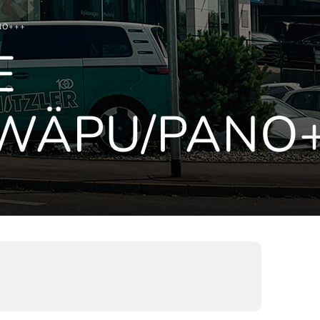
NO+++
E
/WÄPU/PANO
)