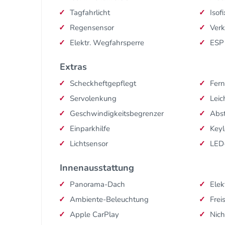
Tagfahrlicht
Isofi
Regensensor
Ver
Elektr. Wegfahrsperre
ESP
Extras
Scheckheftgepflegt
Fern
Servolenkung
Leic
Geschwindigkeitsbegrenzer
Abs
Einparkhilfe
Keyl
Lichtsensor
LED
Innenausstattung
Panorama-Dach
Elek
Ambiente-Beleuchtung
Frei
Apple CarPlay
Nich