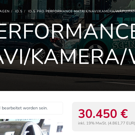
AGEN
ID.5
ID.5 PRO PERFORMANCE MATRIX/NAVI/KAMERA/WÄPU/PA
 PERFORMANC
AVI/KAMERA
I bearbeitet worden sein.
30.450 €
inkl. 19% MwSt. (4.861,77 EUR