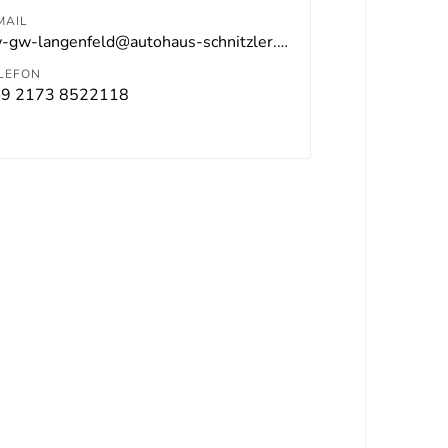
MAIL
vw-gw-langenfeld@autohaus-schnitzler.dealerdesk.de
LEFON
9 2173 8522118