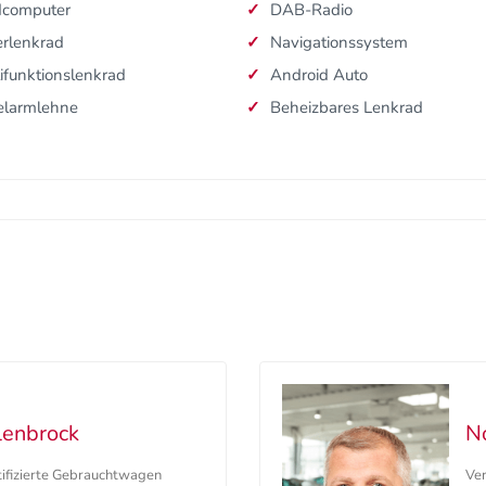
dcomputer
DAB-Radio
rlenkrad
Navigationssystem
ifunktionslenkrad
Android Auto
elarmlehne
Beheizbares Lenkrad
lenbrock
N
tifizierte Gebrauchtwagen
Ver