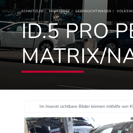
SCHNITZLER
FAHRZEUGE
GEBRAUCHTWAGEN
VOLKSW
ID.5 PRO
MATRIX/N
Im Inserat sichtbare Bilder können mithilfe von K