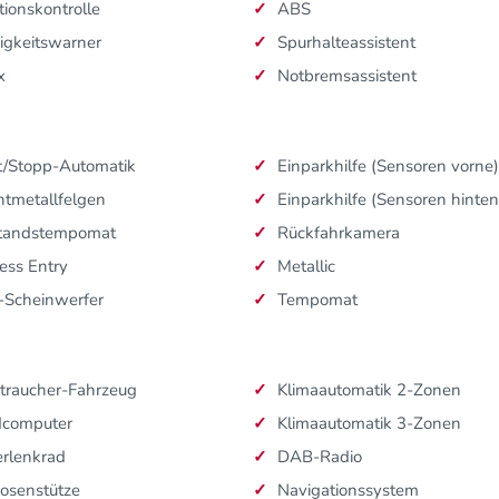
tionskontrolle
ABS
igkeitswarner
Spurhalteassistent
x
Notbremsassistent
t/Stopp-Automatik
Einparkhilfe (Sensoren vorne)
htmetallfelgen
Einparkhilfe (Sensoren hinten
tandstempomat
Rückfahrkamera
ess Entry
Metallic
-Scheinwerfer
Tempomat
traucher-Fahrzeug
Klimaautomatik 2-Zonen
dcomputer
Klimaautomatik 3-Zonen
rlenkrad
DAB-Radio
osenstütze
Navigationssystem