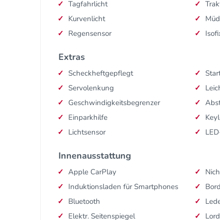
Tagfahrlicht
Trak
Kurvenlicht
Müd
Regensensor
Isofi
Extras
Scheckheftgepflegt
Star
Servolenkung
Leic
Geschwindigkeitsbegrenzer
Abs
Einparkhilfe
Keyl
Lichtsensor
LED
Innenausstattung
Apple CarPlay
Nich
Induktionsladen für Smartphones
Bor
Bluetooth
Lede
Elektr. Seitenspiegel
Lord