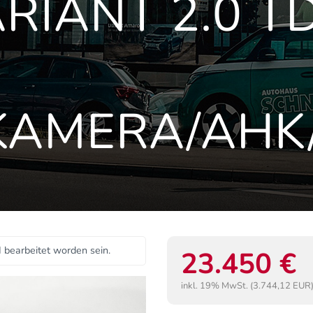
RIANT 2.0 TD
/KAMERA/AHK
I bearbeitet worden sein.
23.450 €
inkl. 19% MwSt. (3.744,12 EUR