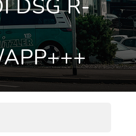
I DSG R-
/APP+++
)