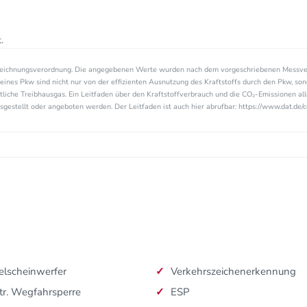
.
zeichnungsverordnung. Die angegebenen Werte wurden nach dem vorgeschriebenen Messve
eines Pkw sind nicht nur von der effizienten Ausnutzung des Kraftstoffs durch den Pkw, so
tliche Treibhausgas. Ein Leitfaden über den Kraftstoffverbrauch und die CO₂-Emissionen a
estellt oder angeboten werden. Der Leitfaden ist auch hier abrufbar: https://www.dat.de/c
lscheinwerfer
Verkehrszeichenerkennung
tr. Wegfahrsperre
ESP