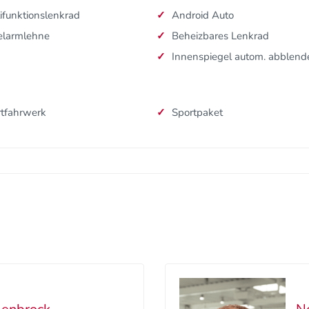
ifunktionslenkrad
Android Auto
elarmlehne
Beheizbares Lenkrad
Innenspiegel autom. abblen
tfahrwerk
Sportpaket