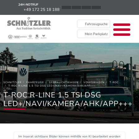
24H-NOTRUF
News
+49 172 25 18 188
Karriere
Fahrzeugsuche
Ausbildung
Mein Parkplatz
Kontakt / Standorte
Über uns
Newsletter
SCHNITZLER
FAHRZEUGE
GEBRAUCHTWAGEN
VOLKSWAGEN
T-ROC
EU Data Act
T-ROC R-LINE 1.5 TSI DSG LED+/NAVI/KAMERA/AHK/APP+++
T-ROC R-LINE 1.5 TSI DSG
LED+/NAVI/KAMERA/AHK/APP+++
Im Inserat sichtbare Bilder können mithilfe von KI bearbeitet worden