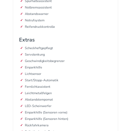
Spurhalteassistent
Notbremsassistent
Abstandswarner
Notrufsystem
Reifendruckkontrolle
Extras
Scheckheftgepflegt
Servolenkung
Geschwindigkeitsbegrenzer
Einparkhilfe
Lichtsensor
Start/Stopp-Automatik
Fernlichtassistent
Leichtmetallfelgen
Abstandstempomat
LED-Scheinwerfer
Einparkhilfe (Sensoren vorne)
Einparkhilfe (Sensoren hinten)
Rückfahrkamera