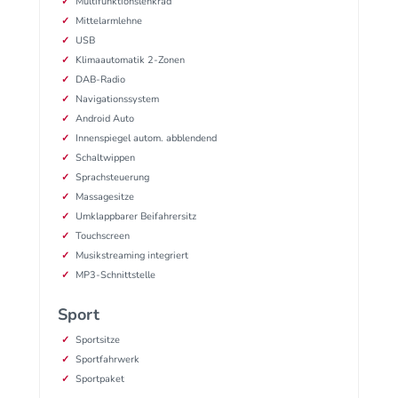
Multifunktionslenkrad
Mittelarmlehne
USB
Klimaautomatik 2-Zonen
DAB-Radio
Navigationssystem
Android Auto
Innenspiegel autom. abblendend
Schaltwippen
Sprachsteuerung
Massagesitze
Umklappbarer Beifahrersitz
Touchscreen
Musikstreaming integriert
MP3-Schnittstelle
Sport
Sportsitze
Sportfahrwerk
Sportpaket