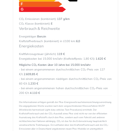
CO₂ Emissionen (kombiniert):
137 g/km
CO₂ Klasse (kombiniert):
E
Verbrauch & Reichweite
Energieträger:
Benzin
Kraftstoffverbrauch (kombiniert) in l/100 km:
6,0
Energiekosten
Kraftfahrzeugsteuer (jährlich):
119 €
Energiekosten bei 15.000 km/Jahr (Kraftstoffpreis:
1,
80
€
/l):
1.620 €
Mögliche CO₂-Kosten über 10 Jahre bei 15.000 km/Jahr:
- bei einem angenommenen durchschnittlichen CO₂-Preis von 127
€/t:
2.609,85 €
- bei einem angenommenen niedrigen durchschnittlichen CO₂-Preis von
60 €/t:
1.233 €
- bei einem angenommenen hohen durchschnittlichen CO₂-Preis von
200 €/t:
4.110 €
Die Informationen erfolgen gemäß der Pkw-Energieverbrauchskennzeichnungsverordnung.
Die angegebenen Werte wurden nach dem vorgeschriebenen Messverfahren WLTP
(Worldwide harmonised Light-duty vehicles Test Procedures) ermittelt. Der
Kraftstoffverbrauch und der CO₂-Ausstoß eines Pkw sind nicht nur von der effizienten
Ausnutzung des Kraftstoffs durch den Pkw, sondern auch vom Fahrstil und anderen
nichttechnischen Faktoren abhängig. CO₂ ist das für die Erderwärmung hauptsächlich
verantwortliche Treibhausgas. Ein Leitfaden über den Kraftstoffverbrauch und die CO₂-
Emissionen aller in Deutschland angebotenen neuen Pkw-Modelle ist unentgeltlich