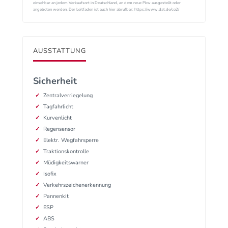
einsehbar an jedem Verkaufsort in Deutschland, an dem neue Pkw ausgestellt oder
angeboten werden. Der Leitfaden ist auch hier abrufbar: https://www.dat.de/co2/
AUSSTATTUNG
Sicherheit
Zentralverriegelung
Tagfahrlicht
Kurvenlicht
Regensensor
Elektr. Wegfahrsperre
Traktionskontrolle
Müdigkeitswarner
Isofix
Verkehrszeichenerkennung
Pannenkit
ESP
ABS