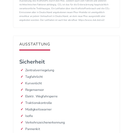
Ausnutzung des Kraftstoffs durch den Pkw, sondern auch vom Fahrstil und anderen
nichttechnischen Faktoren abhängig. CO₂ ist das für die Erderwärmung hauptsächlich
verantwortliche Treibhausgas. Ein Leitfaden über den Kraftstoffverbrauch und die CO₂-
Emissionen aller in Deutschland angebotenen neuen Pkw-Modelle ist unentgeltlich
einsehbar an jedem Verkaufsort in Deutschland, an dem neue Pkw ausgestellt oder
angeboten werden. Der Leitfaden ist auch hier abrufbar: https://www.dat.de/co2/
AUSSTATTUNG
Sicherheit
Zentralverriegelung
Tagfahrlicht
Kurvenlicht
Regensensor
Elektr. Wegfahrsperre
Traktionskontrolle
Müdigkeitswarner
Isofix
Verkehrszeichenerkennung
Pannenkit