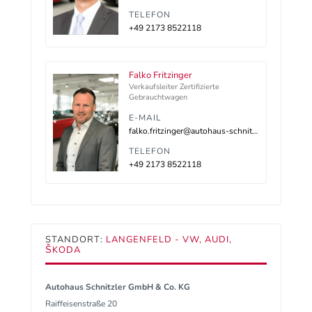
TELEFON
+49 2173 8522118
Falko Fritzinger
Verkaufsleiter Zertifizierte
Gebrauchtwagen
E-MAIL
falko.fritzinger@autohaus-schnitzler.de
TELEFON
+49 2173 8522118
STANDORT:
LANGENFELD - VW, AUDI,
ŠKODA
Autohaus Schnitzler GmbH & Co. KG
Raiffeisenstraße 20