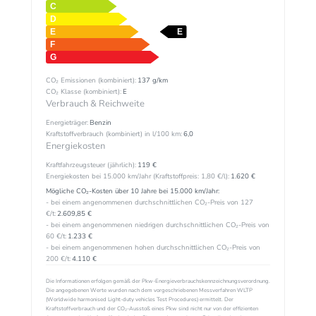
CO₂ Emissionen (kombiniert):
137 g/km
CO₂ Klasse (kombiniert):
E
Verbrauch & Reichweite
Energieträger:
Benzin
Kraftstoffverbrauch (kombiniert) in l/100 km:
6,0
Energiekosten
Kraftfahrzeugsteuer (jährlich):
119 €
Energiekosten bei 15.000 km/Jahr (Kraftstoffpreis:
1,
80
€
/l):
1.620 €
Mögliche CO₂-Kosten über 10 Jahre bei 15.000 km/Jahr:
- bei einem angenommenen durchschnittlichen CO₂-Preis von 127
€/t:
2.609,85 €
- bei einem angenommenen niedrigen durchschnittlichen CO₂-Preis von
60 €/t:
1.233 €
- bei einem angenommenen hohen durchschnittlichen CO₂-Preis von
200 €/t:
4.110 €
Die Informationen erfolgen gemäß der Pkw-Energieverbrauchskennzeichnungsverordnung.
Die angegebenen Werte wurden nach dem vorgeschriebenen Messverfahren WLTP
(Worldwide harmonised Light-duty vehicles Test Procedures) ermittelt. Der
Kraftstoffverbrauch und der CO₂-Ausstoß eines Pkw sind nicht nur von der effizienten