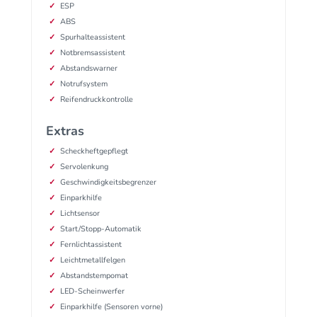
ESP
ABS
Spurhalteassistent
Notbremsassistent
Abstandswarner
Notrufsystem
Reifendruckkontrolle
Extras
Scheckheftgepflegt
Servolenkung
Geschwindigkeitsbegrenzer
Einparkhilfe
Lichtsensor
Start/Stopp-Automatik
Fernlichtassistent
Leichtmetallfelgen
Abstandstempomat
LED-Scheinwerfer
Einparkhilfe (Sensoren vorne)