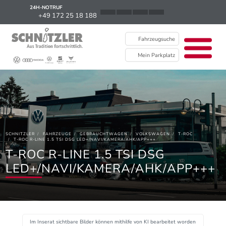
24H-NOTRUF
News
+49 172 25 18 188
Karriere
Fahrzeugsuche
Ausbildung
Mein Parkplatz
Kontakt / Standorte
Über uns
Newsletter
SCHNITZLER
FAHRZEUGE
GEBRAUCHTWAGEN
VOLKSWAGEN
T-ROC
EU Data Act
T-ROC R-LINE 1.5 TSI DSG LED+/NAVI/KAMERA/AHK/APP+++
T-ROC R-LINE 1.5 TSI DSG
LED+/NAVI/KAMERA/AHK/APP+++
Im Inserat sichtbare Bilder können mithilfe von KI bearbeitet worden