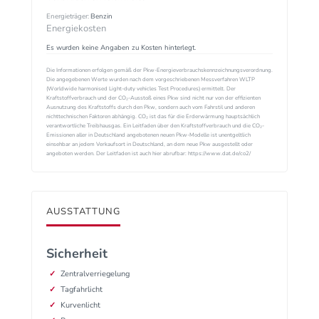
Energieträger:
Benzin
Energiekosten
Es wurden keine Angaben zu Kosten hinterlegt.
Die Informationen erfolgen gemäß der Pkw-Energieverbrauchskennzeichnungsverordnung.
Die angegebenen Werte wurden nach dem vorgeschriebenen Messverfahren WLTP
(Worldwide harmonised Light-duty vehicles Test Procedures) ermittelt. Der
Kraftstoffverbrauch und der CO₂-Ausstoß eines Pkw sind nicht nur von der effizienten
Ausnutzung des Kraftstoffs durch den Pkw, sondern auch vom Fahrstil und anderen
nichttechnischen Faktoren abhängig. CO₂ ist das für die Erderwärmung hauptsächlich
verantwortliche Treibhausgas. Ein Leitfaden über den Kraftstoffverbrauch und die CO₂-
Emissionen aller in Deutschland angebotenen neuen Pkw-Modelle ist unentgeltlich
einsehbar an jedem Verkaufsort in Deutschland, an dem neue Pkw ausgestellt oder
angeboten werden. Der Leitfaden ist auch hier abrufbar: https://www.dat.de/co2/
AUSSTATTUNG
Sicherheit
Zentralverriegelung
Tagfahrlicht
Kurvenlicht