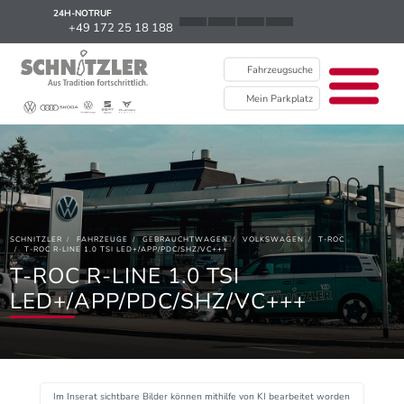
24H-NOTRUF
News
+49 172 25 18 188
Karriere
Fahrzeugsuche
Ausbildung
Mein Parkplatz
Kontakt / Standorte
Über uns
Newsletter
SCHNITZLER
FAHRZEUGE
GEBRAUCHTWAGEN
VOLKSWAGEN
T-ROC
EU Data Act
T-ROC R-LINE 1.0 TSI LED+/APP/PDC/SHZ/VC+++
T-ROC R-LINE 1.0 TSI
LED+/APP/PDC/SHZ/VC+++
Im Inserat sichtbare Bilder können mithilfe von KI bearbeitet worden