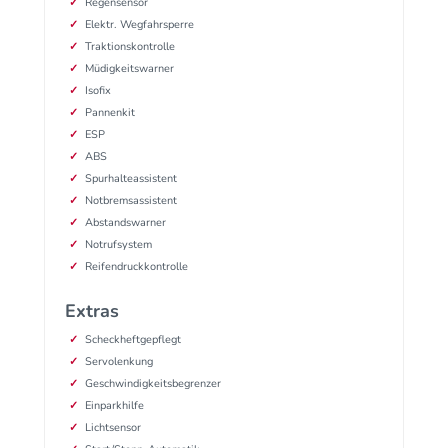
Regensensor
Elektr. Wegfahrsperre
Traktionskontrolle
Müdigkeitswarner
Isofix
Pannenkit
ESP
ABS
Spurhalteassistent
Notbremsassistent
Abstandswarner
Notrufsystem
Reifendruckkontrolle
Extras
Scheckheftgepflegt
Servolenkung
Geschwindigkeitsbegrenzer
Einparkhilfe
Lichtsensor