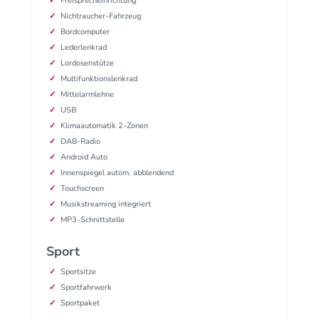
Freisprecheinrichtung
Nichtraucher-Fahrzeug
Bordcomputer
Lederlenkrad
Lordosenstütze
Multifunktionslenkrad
Mittelarmlehne
USB
Klimaautomatik 2-Zonen
DAB-Radio
Android Auto
Innenspiegel autom. abblendend
Touchscreen
Musikstreaming integriert
MP3-Schnittstelle
Sport
Sportsitze
Sportfahrwerk
Sportpaket