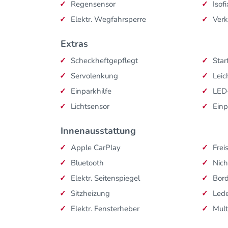
Regensensor
Isofi
Elektr. Wegfahrsperre
Ver
Extras
Scheckheftgepflegt
Star
Servolenkung
Leic
Einparkhilfe
LED
Lichtsensor
Einp
Innenausstattung
Apple CarPlay
Frei
Bluetooth
Nich
Elektr. Seitenspiegel
Bor
Sitzheizung
Lede
Elektr. Fensterheber
Mult