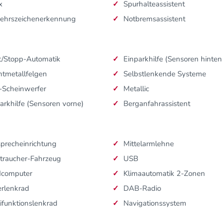
x
Spurhalteassistent
kehrszeichenerkennung
Notbremsassistent
t/Stopp-Automatik
Einparkhilfe (Sensoren hinten
htmetallfelgen
Selbstlenkende Systeme
-Scheinwerfer
Metallic
arkhilfe (Sensoren vorne)
Berganfahrassistent
sprecheinrichtung
Mittelarmlehne
traucher-Fahrzeug
USB
dcomputer
Klimaautomatik 2-Zonen
rlenkrad
DAB-Radio
ifunktionslenkrad
Navigationssystem