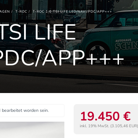
AGEN
T-ROC
T-ROC 1.0 TSI LIFE LED/NAVI/PDC/APP+++
TSI LIFE
PDC/APP+++
I bearbeitet worden sein.
19.450 €
inkl. 19% MwSt. (3.105,46 EUR