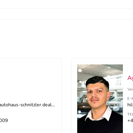
A
Ve
E-
hilden-vw-gw@autohaus-schnitzler.dealerdesk.de
TE
009
+4