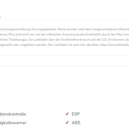
.
zeichnungsverordnung. Die angegebenen Werte wurden nach dem vorgeschriebenen Messve
eines Pkw sind nicht nur von der effizienten Ausnutzung des Kraftstoffs durch den Pkw, so
tliche Treibhausgas. Ein Leitfaden über den Kraftstoffverbrauch und die CO₂-Emissionen a
estellt oder angeboten werden. Der Leitfaden ist auch hier abrufbar: https://www.dat.de/c
tionskontrolle
ESP
igkeitswarner
ABS