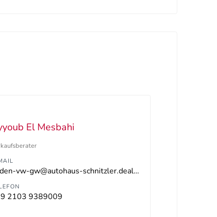
yyoub El Mesbahi
rkaufsberater
MAIL
hilden-vw-gw@autohaus-schnitzler.dealerdesk.de
LEFON
9 2103 9389009