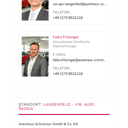
vw-gw-langenfeld@autohaus-schnitzler.dealerdesk.de
TELEFON
+49 2173 8522118
Falko Fritzinger
Verkaufsleiter Zertifizierte
Gebrauchtwagen
E-MAIL
falko.fritzinger@autohaus-schnitzler.de
TELEFON
+49 2173 8522118
STANDORT:
LANGENFELD - VW, AUDI,
ŠKODA
Autohaus Schnitzler GmbH & Co. KG