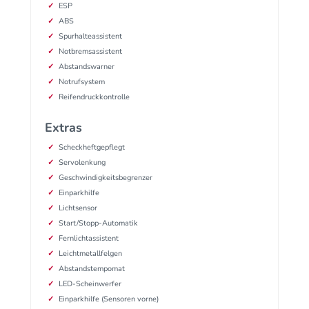
ESP
ABS
Spurhalteassistent
Notbremsassistent
Abstandswarner
Notrufsystem
Reifendruckkontrolle
Extras
Scheckheftgepflegt
Servolenkung
Geschwindigkeitsbegrenzer
Einparkhilfe
Lichtsensor
Start/Stopp-Automatik
Fernlichtassistent
Leichtmetallfelgen
Abstandstempomat
LED-Scheinwerfer
Einparkhilfe (Sensoren vorne)