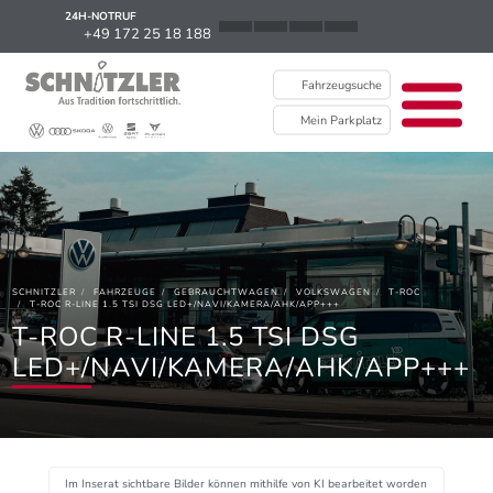
24H-NOTRUF
News
+49 172 25 18 188
Karriere
Fahrzeugsuche
Ausbildung
Mein Parkplatz
Kontakt / Standorte
Über uns
Newsletter
SCHNITZLER
FAHRZEUGE
GEBRAUCHTWAGEN
VOLKSWAGEN
T-ROC
EU Data Act
T-ROC R-LINE 1.5 TSI DSG LED+/NAVI/KAMERA/AHK/APP+++
T-ROC R-LINE 1.5 TSI DSG
LED+/NAVI/KAMERA/AHK/APP+++
Im Inserat sichtbare Bilder können mithilfe von KI bearbeitet worden