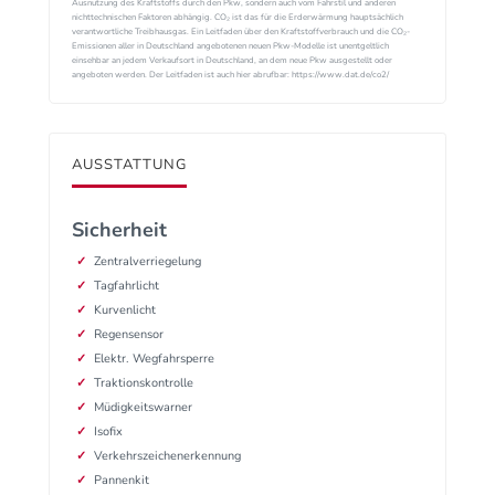
Ausnutzung des Kraftstoffs durch den Pkw, sondern auch vom Fahrstil und anderen
nichttechnischen Faktoren abhängig. CO₂ ist das für die Erderwärmung hauptsächlich
verantwortliche Treibhausgas. Ein Leitfaden über den Kraftstoffverbrauch und die CO₂-
Emissionen aller in Deutschland angebotenen neuen Pkw-Modelle ist unentgeltlich
einsehbar an jedem Verkaufsort in Deutschland, an dem neue Pkw ausgestellt oder
angeboten werden. Der Leitfaden ist auch hier abrufbar: https://www.dat.de/co2/
AUSSTATTUNG
Sicherheit
Zentralverriegelung
Tagfahrlicht
Kurvenlicht
Regensensor
Elektr. Wegfahrsperre
Traktionskontrolle
Müdigkeitswarner
Isofix
Verkehrszeichenerkennung
Pannenkit