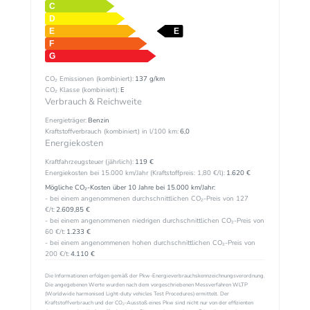
CO₂ Emissionen (kombiniert):
137 g/km
CO₂ Klasse (kombiniert):
E
Verbrauch & Reichweite
Energieträger:
Benzin
Kraftstoffverbrauch (kombiniert) in l/100 km:
6,0
Energiekosten
Kraftfahrzeugsteuer (jährlich):
119 €
Energiekosten bei 15.000 km/Jahr (Kraftstoffpreis:
1,
80
€
/l):
1.620 €
Mögliche CO₂-Kosten über 10 Jahre bei 15.000 km/Jahr:
- bei einem angenommenen durchschnittlichen CO₂-Preis von 127
€/t:
2.609,85 €
- bei einem angenommenen niedrigen durchschnittlichen CO₂-Preis von
60 €/t:
1.233 €
- bei einem angenommenen hohen durchschnittlichen CO₂-Preis von
200 €/t:
4.110 €
Die Informationen erfolgen gemäß der Pkw-Energieverbrauchskennzeichnungsverordnung.
Die angegebenen Werte wurden nach dem vorgeschriebenen Messverfahren WLTP
(Worldwide harmonised Light-duty vehicles Test Procedures) ermittelt. Der
Kraftstoffverbrauch und der CO₂-Ausstoß eines Pkw sind nicht nur von der effizienten