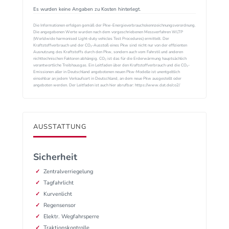
Es wurden keine Angaben zu Kosten hinterlegt.
Die Informationen erfolgen gemäß der Pkw-Energieverbrauchskennzeichnungsverordnung.
Die angegebenen Werte wurden nach dem vorgeschriebenen Messverfahren WLTP
(Worldwide harmonised Light-duty vehicles Test Procedures) ermittelt. Der
Kraftstoffverbrauch und der CO₂-Ausstoß eines Pkw sind nicht nur von der effizienten
Ausnutzung des Kraftstoffs durch den Pkw, sondern auch vom Fahrstil und anderen
nichttechnischen Faktoren abhängig. CO₂ ist das für die Erderwärmung hauptsächlich
verantwortliche Treibhausgas. Ein Leitfaden über den Kraftstoffverbrauch und die CO₂-
Emissionen aller in Deutschland angebotenen neuen Pkw-Modelle ist unentgeltlich
einsehbar an jedem Verkaufsort in Deutschland, an dem neue Pkw ausgestellt oder
angeboten werden. Der Leitfaden ist auch hier abrufbar: https://www.dat.de/co2/
AUSSTATTUNG
Sicherheit
Zentralverriegelung
Tagfahrlicht
Kurvenlicht
Regensensor
Elektr. Wegfahrsperre
Traktionskontrolle