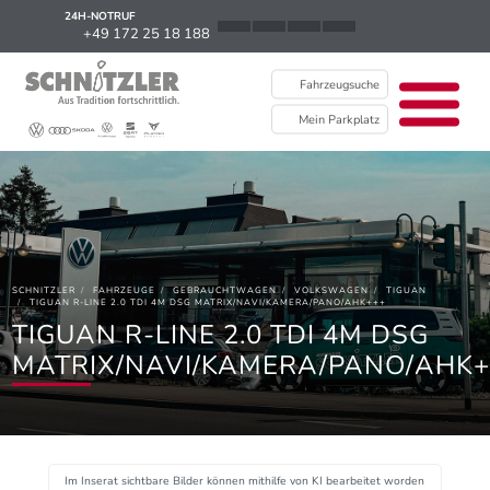
24H-NOTRUF
News
+49 172 25 18 188
Karriere
Fahrzeugsuche
Ausbildung
Mein Parkplatz
Kontakt / Standorte
Über uns
Newsletter
SCHNITZLER
FAHRZEUGE
GEBRAUCHTWAGEN
VOLKSWAGEN
TIGUAN
EU Data Act
TIGUAN R-LINE 2.0 TDI 4M DSG MATRIX/NAVI/KAMERA/PANO/AHK+++
TIGUAN R-LINE 2.0 TDI 4M DSG
MATRIX/NAVI/KAMERA/PANO/AHK+
Im Inserat sichtbare Bilder können mithilfe von KI bearbeitet worden