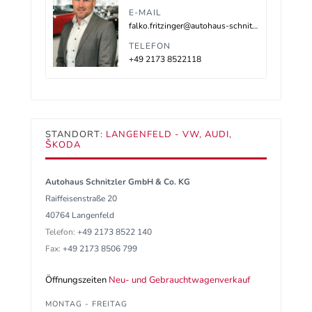
E-MAIL
falko.fritzinger@autohaus-schnitzler.de
TELEFON
+49 2173 8522118
STANDORT:
LANGENFELD - VW, AUDI,
ŠKODA
Autohaus Schnitzler GmbH & Co. KG
Raiffeisenstraße 20
40764 Langenfeld
Telefon:
+49 2173 8522 140
Fax:
+49 2173 8506 799
Öffnungszeiten
Neu- und Gebrauchtwagenverkauf
MONTAG - FREITAG