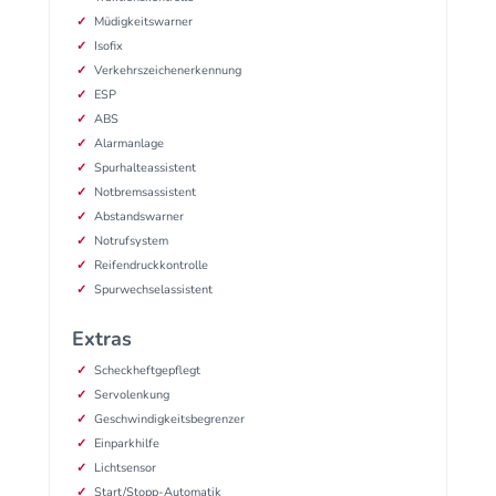
Müdigkeitswarner
Isofix
Verkehrszeichenerkennung
ESP
ABS
Alarmanlage
Spurhalteassistent
Notbremsassistent
Abstandswarner
Notrufsystem
Reifendruckkontrolle
Spurwechselassistent
Extras
Scheckheftgepflegt
Servolenkung
Geschwindigkeitsbegrenzer
Einparkhilfe
Lichtsensor
Start/Stopp-Automatik