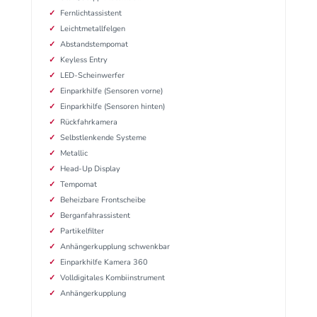
Fernlichtassistent
Leichtmetallfelgen
Abstandstempomat
Keyless Entry
LED-Scheinwerfer
Einparkhilfe (Sensoren vorne)
Einparkhilfe (Sensoren hinten)
Rückfahrkamera
Selbstlenkende Systeme
Metallic
Head-Up Display
Tempomat
Beheizbare Frontscheibe
Berganfahrassistent
Partikelfilter
Anhängerkupplung schwenkbar
Einparkhilfe Kamera 360
Volldigitales Kombiinstrument
Anhängerkupplung