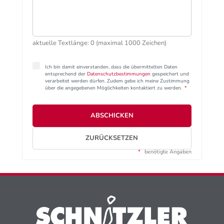
aktuelle Textlänge: 0 (maximal 1000 Zeichen)
Ich bin damit einverstanden, dass die übermittelten Daten
entsprechend der
Datenschutzbestimmungen
gespeichert und
verarbeitet werden dürfen. Zudem gebe ich meine Zustimmung
über die angegebenen Möglichkeiten kontaktiert zu werden.
*
ABSCHICKEN
ZURÜCKSETZEN
*
benötigte Angaben