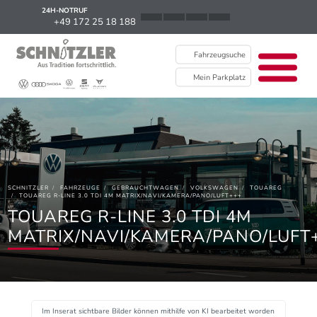
24H-NOTRUF
News
+49 172 25 18 188
Karriere
Fahrzeugsuche
Ausbildung
Mein Parkplatz
Kontakt / Standorte
Über uns
Newsletter
SCHNITZLER
FAHRZEUGE
GEBRAUCHTWAGEN
VOLKSWAGEN
TOUAREG
EU Data Act
TOUAREG R-LINE 3.0 TDI 4M MATRIX/NAVI/KAMERA/PANO/LUFT+++
TOUAREG R-LINE 3.0 TDI 4M
MATRIX/NAVI/KAMERA/PANO/LUFT
Im Inserat sichtbare Bilder können mithilfe von KI bearbeitet worden