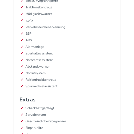
Elektr. Wegfahrsperre
Traktionskontrolle
Müdigkeitswarner
Isofix
Verkehrszeichenerkennung
ESP
ABS
Alarmanlage
Spurhalteassistent
Notbremsassistent
Abstandswarner
Notrufsystem
Reifendruckkontrolle
Spurwechselassistent
Extras
Scheckheftgepflegt
Servolenkung
Geschwindigkeitsbegrenzer
Einparkhilfe