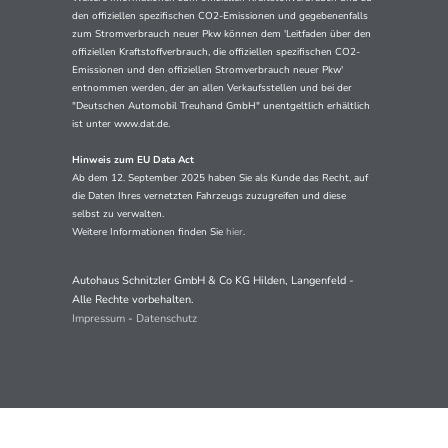
den offiziellen spezifischen CO2-Emissionen und gegebenenfalls
zum Stromverbrauch neuer Pkw können dem 'Leitfaden über den
offiziellen Kraftstoffverbrauch, die offiziellen spezifischen CO2-
Emissionen und den offiziellen Stromverbrauch neuer Pkw'
entnommen werden, der an allen Verkaufsstellen und bei der
"Deutschen Automobil Treuhand GmbH" unentgeltlich erhältlich
ist unter www.dat.de.
Hinweis zum EU Data Act
Ab dem 12. September 2025 haben Sie als Kunde das Recht, auf
die Daten Ihres vernetzten Fahrzeugs zuzugreifen und diese
selbst zu verwalten.
Weitere Informationen finden Sie
hier
.
Autohaus Schnitzler GmbH & Co KG Hilden, Langenfeld -
Alle Rechte vorbehalten.
Impressum
-
Datenschutz