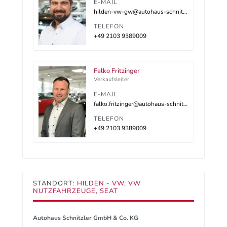
E-MAIL
hilden-vw-gw@autohaus-schnitzler.dealerdesk.de
TELEFON
+49 2103 9389009
Falko Fritzinger
Verkaufsleiter
E-MAIL
falko.fritzinger@autohaus-schnitzler.de
TELEFON
+49 2103 9389009
STANDORT:
HILDEN - VW, VW
NUTZFAHRZEUGE, SEAT
Autohaus Schnitzler GmbH & Co. KG