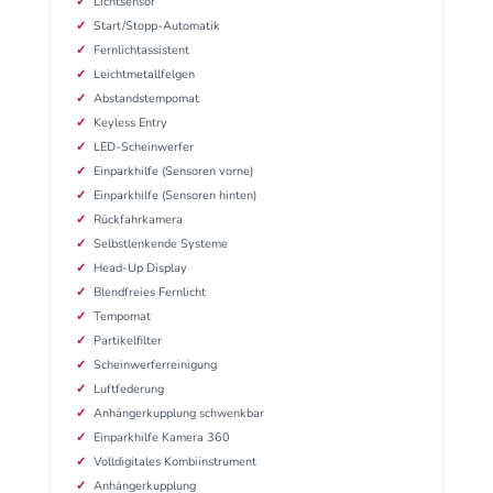
Lichtsensor
Start/Stopp-Automatik
Fernlichtassistent
Leichtmetallfelgen
Abstandstempomat
Keyless Entry
LED-Scheinwerfer
Einparkhilfe (Sensoren vorne)
Einparkhilfe (Sensoren hinten)
Rückfahrkamera
Selbstlenkende Systeme
Head-Up Display
Blendfreies Fernlicht
Tempomat
Partikelfilter
Scheinwerferreinigung
Luftfederung
Anhängerkupplung schwenkbar
Einparkhilfe Kamera 360
Volldigitales Kombiinstrument
Anhängerkupplung