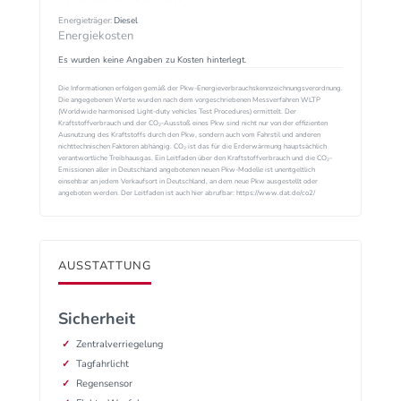
Energieträger:
Diesel
Energiekosten
Es wurden keine Angaben zu Kosten hinterlegt.
Die Informationen erfolgen gemäß der Pkw-Energieverbrauchskennzeichnungsverordnung.
Die angegebenen Werte wurden nach dem vorgeschriebenen Messverfahren WLTP
(Worldwide harmonised Light-duty vehicles Test Procedures) ermittelt. Der
Kraftstoffverbrauch und der CO₂-Ausstoß eines Pkw sind nicht nur von der effizienten
Ausnutzung des Kraftstoffs durch den Pkw, sondern auch vom Fahrstil und anderen
nichttechnischen Faktoren abhängig. CO₂ ist das für die Erderwärmung hauptsächlich
verantwortliche Treibhausgas. Ein Leitfaden über den Kraftstoffverbrauch und die CO₂-
Emissionen aller in Deutschland angebotenen neuen Pkw-Modelle ist unentgeltlich
einsehbar an jedem Verkaufsort in Deutschland, an dem neue Pkw ausgestellt oder
angeboten werden. Der Leitfaden ist auch hier abrufbar: https://www.dat.de/co2/
AUSSTATTUNG
Sicherheit
Zentralverriegelung
Tagfahrlicht
Regensensor