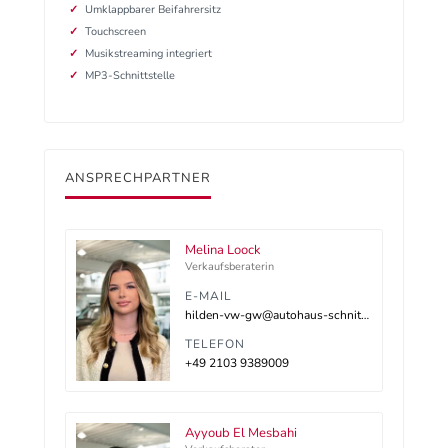
Umklappbarer Beifahrersitz
Touchscreen
Musikstreaming integriert
MP3-Schnittstelle
ANSPRECHPARTNER
Melina Loock
Verkaufsberaterin
E-MAIL
hilden-vw-gw@autohaus-schnitzler.dealerdesk.de
TELEFON
+49 2103 9389009
Ayyoub El Mesbahi