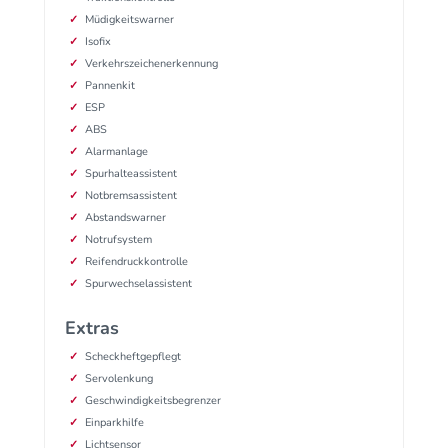
Müdigkeitswarner
Isofix
Verkehrszeichenerkennung
Pannenkit
ESP
ABS
Alarmanlage
Spurhalteassistent
Notbremsassistent
Abstandswarner
Notrufsystem
Reifendruckkontrolle
Spurwechselassistent
Extras
Scheckheftgepflegt
Servolenkung
Geschwindigkeitsbegrenzer
Einparkhilfe
Lichtsensor