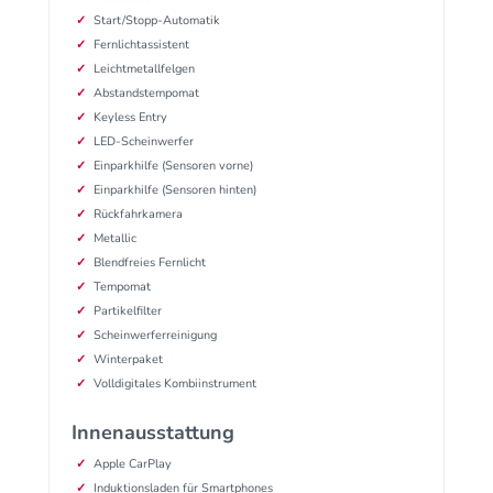
Start/Stopp-Automatik
Fernlichtassistent
Leichtmetallfelgen
Abstandstempomat
Keyless Entry
LED-Scheinwerfer
Einparkhilfe (Sensoren vorne)
Einparkhilfe (Sensoren hinten)
Rückfahrkamera
Metallic
Blendfreies Fernlicht
Tempomat
Partikelfilter
Scheinwerferreinigung
Winterpaket
Volldigitales Kombiinstrument
Innenausstattung
Apple CarPlay
Induktionsladen für Smartphones