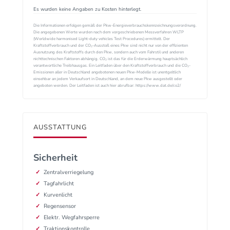
Es wurden keine Angaben zu Kosten hinterlegt.
Die Informationen erfolgen gemäß der Pkw-Energieverbrauchskennzeichnungsverordnung.
Die angegebenen Werte wurden nach dem vorgeschriebenen Messverfahren WLTP
(Worldwide harmonised Light-duty vehicles Test Procedures) ermittelt. Der
Kraftstoffverbrauch und der CO₂-Ausstoß eines Pkw sind nicht nur von der effizienten
Ausnutzung des Kraftstoffs durch den Pkw, sondern auch vom Fahrstil und anderen
nichttechnischen Faktoren abhängig. CO₂ ist das für die Erderwärmung hauptsächlich
verantwortliche Treibhausgas. Ein Leitfaden über den Kraftstoffverbrauch und die CO₂-
Emissionen aller in Deutschland angebotenen neuen Pkw-Modelle ist unentgeltlich
einsehbar an jedem Verkaufsort in Deutschland, an dem neue Pkw ausgestellt oder
angeboten werden. Der Leitfaden ist auch hier abrufbar: https://www.dat.de/co2/
AUSSTATTUNG
Sicherheit
Zentralverriegelung
Tagfahrlicht
Kurvenlicht
Regensensor
Elektr. Wegfahrsperre
Traktionskontrolle