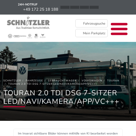
24H-NOTRUF
News
+49 172 25 18 188
Karriere
Fahrzeugsuche
Ausbildung
Mein Parkplatz
Kontakt / Standorte
Über uns
Newsletter
SCHNITZLER
FAHRZEUGE
GEBRAUCHTWAGEN
VOLKSWAGEN
TOURAN
EU Data Act
TOURAN 2.0 TDI DSG 7-SITZER LED/NAVI/KAMERA/APP/VC+++
TOURAN 2.0 TDI DSG 7-SITZER
LED/NAVI/KAMERA/APP/VC+++
Im Inserat sichtbare Bilder können mithilfe von KI bearbeitet worden