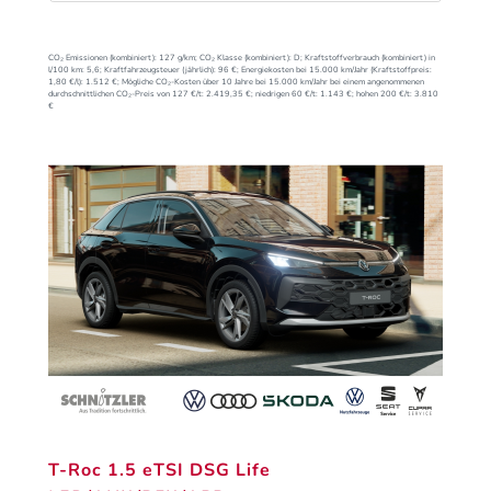
CO₂ Emissionen (kombiniert):
127 g/km;
CO₂ Klasse (kombiniert):
D;
Kraftstoffverbrauch (kombiniert) in
l/100 km:
5,6;
Kraftfahrzeugsteuer (jährlich):
96 €;
Energiekosten bei 15.000 km/Jahr (Kraftstoffpreis:
1,
80
€
/l):
1.512 €;
Mögliche CO₂-Kosten über 10 Jahre bei 15.000 km/Jahr bei einem angenommenen
durchschnittlichen CO₂-Preis von 127 €/t:
2.419,35 €; niedrigen 60 €/t: 1.143 €; hohen 200 €/t: 3.810
€
T-Roc 1.5 eTSI DSG Life