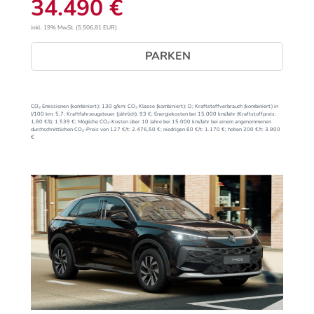
34.490 €
inkl. 19% MwSt. (5.506,81 EUR)
PARKEN
CO₂ Emissionen (kombiniert):
130 g/km;
CO₂ Klasse (kombiniert):
D;
Kraftstoffverbrauch (kombiniert) in
l/100 km:
5,7;
Kraftfahrzeugsteuer (jährlich):
93 €;
Energiekosten bei 15.000 km/Jahr (Kraftstoffpreis:
1,
80
€
/l):
1.539 €;
Mögliche CO₂-Kosten über 10 Jahre bei 15.000 km/Jahr bei einem angenommenen
durchschnittlichen CO₂-Preis von 127 €/t:
2.476,50 €; niedrigen 60 €/t: 1.170 €; hohen 200 €/t: 3.900
€