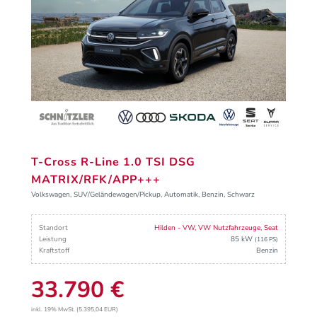
T-Cross R-Line 1.0 TSI DSG
MATRIX/RFK/APP+++
Volkswagen, SUV/Geländewagen/Pickup, Automatik, Benzin, Schwarz
Standort
Hilden - VW, VW Nutzfahrzeuge, Seat
Leistung
85 kW
(116 PS)
Kraftstoff
Benzin
33.790 €
inkl. 19% MwSt. (5.395,04 EUR)