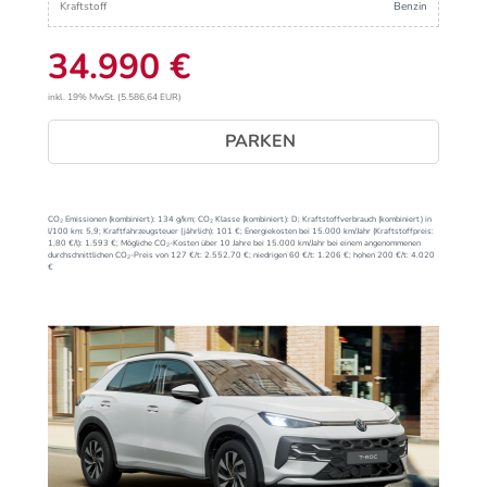
Kraftstoff
Benzin
34.990 €
inkl. 19% MwSt. (5.586,64 EUR)
PARKEN
CO₂ Emissionen (kombiniert):
134 g/km;
CO₂ Klasse (kombiniert):
D;
Kraftstoffverbrauch (kombiniert) in
l/100 km:
5,9;
Kraftfahrzeugsteuer (jährlich):
101 €;
Energiekosten bei 15.000 km/Jahr (Kraftstoffpreis:
1,
80
€
/l):
1.593 €;
Mögliche CO₂-Kosten über 10 Jahre bei 15.000 km/Jahr bei einem angenommenen
durchschnittlichen CO₂-Preis von 127 €/t:
2.552,70 €; niedrigen 60 €/t: 1.206 €; hohen 200 €/t: 4.020
€