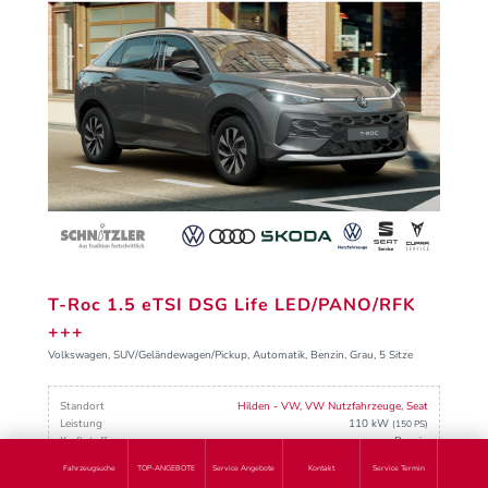
T-Roc 1.5 eTSI DSG Life LED/PANO/RFK
+++
Volkswagen, SUV/Geländewagen/Pickup, Automatik, Benzin, Grau, 5 Sitze
Standort
Hilden - VW, VW Nutzfahrzeuge, Seat
Leistung
110 kW
(150 PS)
Kraftstoff
Benzin
Fahrzeugsuche
TOP-ANGEBOTE
Service Angebote
Kontakt
Service Termin