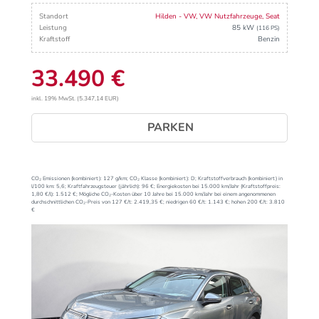
Standort
Hilden - VW, VW Nutzfahrzeuge, Seat
Leistung
85 kW
(116 PS)
Kraftstoff
Benzin
33.490 €
inkl. 19% MwSt. (5.347,14 EUR)
PARKEN
CO₂ Emissionen (kombiniert):
127 g/km;
CO₂ Klasse (kombiniert):
D;
Kraftstoffverbrauch (kombiniert) in
l/100 km:
5,6;
Kraftfahrzeugsteuer (jährlich):
96 €;
Energiekosten bei 15.000 km/Jahr (Kraftstoffpreis:
1,
80
€
/l):
1.512 €;
Mögliche CO₂-Kosten über 10 Jahre bei 15.000 km/Jahr bei einem angenommenen
durchschnittlichen CO₂-Preis von 127 €/t:
2.419,35 €; niedrigen 60 €/t: 1.143 €; hohen 200 €/t: 3.810
€