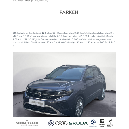
inkl. 19% MwSt. (4.708,49 EUR)
PARKEN
CO₂ Emissionen (kombiniert):
128 g/km;
CO₂ Klasse (kombiniert):
D;
Kraftstoffverbrauch (kombiniert) in
l/100 km:
5,6;
Kraftfahrzeugsteuer (jährlich):
88 €;
Energiekosten bei 15.000 km/Jahr (Kraftstoffpreis:
1,
80
€
/l):
1.512 €;
Mögliche CO₂-Kosten über 10 Jahre bei 15.000 km/Jahr bei einem angenommenen
durchschnittlichen CO₂-Preis von 127 €/t:
2.438,40 €; niedrigen 60 €/t: 1.152 €; hohen 200 €/t: 3.840
€