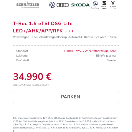
T-Roc 1.5 eTSI DSG Life
LED+/AHK/APP/RFK +++
Volkswagen, SUV/Geländewagen/Pickup, Automatik, Benzin, Schwarz, 5 Sitze
Standort
Hilden - VW, VW Nutzfahrzeuge, Seat
Leistung
85 kW
(116 PS)
Kraftstoff
Benzin
34.990 €
inkl. 19% MwSt. (5.586,64 EUR)
PARKEN
CO₂ Emissionen (kombiniert):
127 g/km;
CO₂ Klasse (kombiniert):
D;
Kraftstoffverbrauch (kombiniert) in
l/100 km:
5,6;
Kraftfahrzeugsteuer (jährlich):
96 €;
Energiekosten bei 15.000 km/Jahr (Kraftstoffpreis:
1,
80
€
/l):
1.512 €;
Mögliche CO₂-Kosten über 10 Jahre bei 15.000 km/Jahr bei einem angenommenen
durchschnittlichen CO₂-Preis von 127 €/t:
2.419,35 €; niedrigen 60 €/t: 1.143 €; hohen 200 €/t: 3.810
€