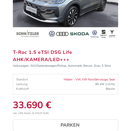
T-Roc 1.5 eTSI DSG Life
AHK/KAMERA/LED+++
Volkswagen, SUV/Geländewagen/Pickup, Automatik, Benzin, Grau, 5 Sitze
Standort
Hilden - VW, VW Nutzfahrzeuge, Seat
Leistung
85 kW
(116 PS)
Kraftstoff
Benzin
33.690 €
inkl. 19% MwSt. (5.379,07 EUR)
PARKEN