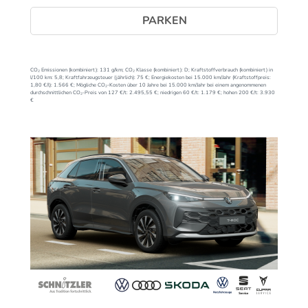
PARKEN
CO₂ Emissionen (kombiniert):
131 g/km;
CO₂ Klasse (kombiniert):
D;
Kraftstoffverbrauch (kombiniert) in
l/100 km:
5,8;
Kraftfahrzeugsteuer (jährlich):
75 €;
Energiekosten bei 15.000 km/Jahr (Kraftstoffpreis:
1,
80
€
/l):
1.566 €;
Mögliche CO₂-Kosten über 10 Jahre bei 15.000 km/Jahr bei einem angenommenen
durchschnittlichen CO₂-Preis von 127 €/t:
2.495,55 €; niedrigen 60 €/t: 1.179 €; hohen 200 €/t: 3.930
€