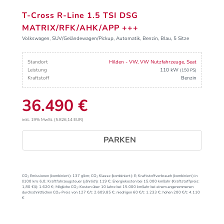
T-Cross R-Line 1.5 TSI DSG
MATRIX/RFK/AHK/APP +++
Volkswagen, SUV/Geländewagen/Pickup, Automatik, Benzin, Blau, 5 Sitze
Standort
Hilden - VW, VW Nutzfahrzeuge, Seat
Leistung
110 kW
(150 PS)
Kraftstoff
Benzin
36.490 €
inkl. 19% MwSt. (5.826,14 EUR)
PARKEN
CO₂ Emissionen (kombiniert):
137 g/km;
CO₂ Klasse (kombiniert):
E;
Kraftstoffverbrauch (kombiniert) in
l/100 km:
6,0;
Kraftfahrzeugsteuer (jährlich):
119 €;
Energiekosten bei 15.000 km/Jahr (Kraftstoffpreis:
1,
80
€
/l):
1.620 €;
Mögliche CO₂-Kosten über 10 Jahre bei 15.000 km/Jahr bei einem angenommenen
durchschnittlichen CO₂-Preis von 127 €/t:
2.609,85 €; niedrigen 60 €/t: 1.233 €; hohen 200 €/t: 4.110
€