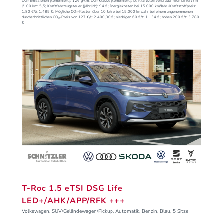
CO₂ Emissionen (kombiniert):
126 g/km;
CO₂ Klasse (kombiniert):
D;
Kraftstoffverbrauch (kombiniert) in
l/100 km:
5,5;
Kraftfahrzeugsteuer (jährlich):
94 €;
Energiekosten bei 15.000 km/Jahr (Kraftstoffpreis:
1,
80
€
/l):
1.485 €;
Mögliche CO₂-Kosten über 10 Jahre bei 15.000 km/Jahr bei einem angenommenen
durchschnittlichen CO₂-Preis von 127 €/t:
2.400,30 €; niedrigen 60 €/t: 1.134 €; hohen 200 €/t: 3.780
€
T-Roc 1.5 eTSI DSG Life
LED+/AHK/APP/RFK +++
Volkswagen, SUV/Geländewagen/Pickup, Automatik, Benzin, Blau, 5 Sitze