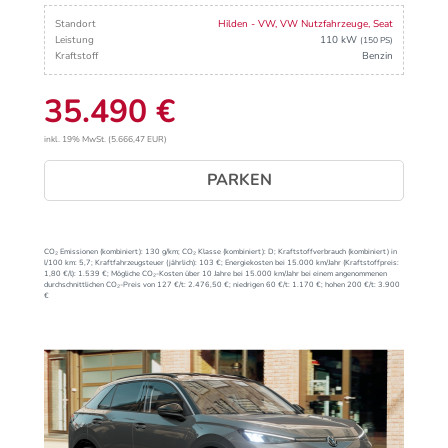
Standort
Hilden - VW, VW Nutzfahrzeuge, Seat
Leistung
110 kW
(150 PS)
Kraftstoff
Benzin
35.490 €
inkl. 19% MwSt. (5.666,47 EUR)
PARKEN
CO₂ Emissionen (kombiniert):
130 g/km;
CO₂ Klasse (kombiniert):
D;
Kraftstoffverbrauch (kombiniert) in
l/100 km:
5,7;
Kraftfahrzeugsteuer (jährlich):
103 €;
Energiekosten bei 15.000 km/Jahr (Kraftstoffpreis:
1,
80
€
/l):
1.539 €;
Mögliche CO₂-Kosten über 10 Jahre bei 15.000 km/Jahr bei einem angenommenen
durchschnittlichen CO₂-Preis von 127 €/t:
2.476,50 €; niedrigen 60 €/t: 1.170 €; hohen 200 €/t: 3.900
€