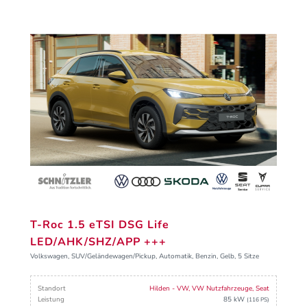
T-Roc 1.5 eTSI DSG Life
LED/AHK/SHZ/APP +++
Volkswagen, SUV/Geländewagen/Pickup, Automatik, Benzin, Gelb, 5 Sitze
Standort
Hilden - VW, VW Nutzfahrzeuge, Seat
Leistung
85 kW
(116 PS)