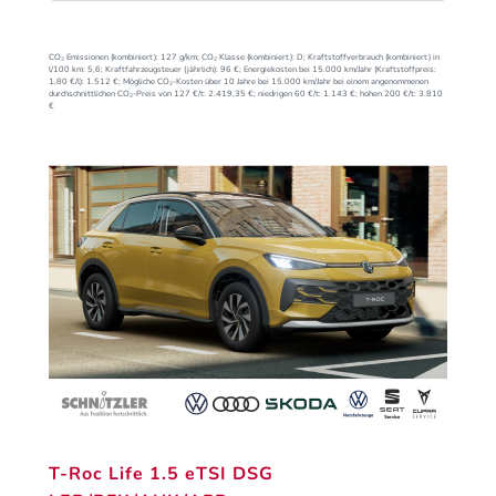
CO₂ Emissionen (kombiniert):
127 g/km;
CO₂ Klasse (kombiniert):
D;
Kraftstoffverbrauch (kombiniert) in
l/100 km:
5,6;
Kraftfahrzeugsteuer (jährlich):
96 €;
Energiekosten bei 15.000 km/Jahr (Kraftstoffpreis:
1,
80
€
/l):
1.512 €;
Mögliche CO₂-Kosten über 10 Jahre bei 15.000 km/Jahr bei einem angenommenen
durchschnittlichen CO₂-Preis von 127 €/t:
2.419,35 €; niedrigen 60 €/t: 1.143 €; hohen 200 €/t: 3.810
€
T-Roc Life 1.5 eTSI DSG