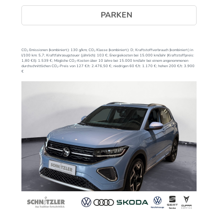
PARKEN
CO₂ Emissionen (kombiniert):
130 g/km;
CO₂ Klasse (kombiniert):
D;
Kraftstoffverbrauch (kombiniert) in
l/100 km:
5,7;
Kraftfahrzeugsteuer (jährlich):
103 €;
Energiekosten bei 15.000 km/Jahr (Kraftstoffpreis:
1,
80
€
/l):
1.539 €;
Mögliche CO₂-Kosten über 10 Jahre bei 15.000 km/Jahr bei einem angenommenen
durchschnittlichen CO₂-Preis von 127 €/t:
2.476,50 €; niedrigen 60 €/t: 1.170 €; hohen 200 €/t: 3.900
€