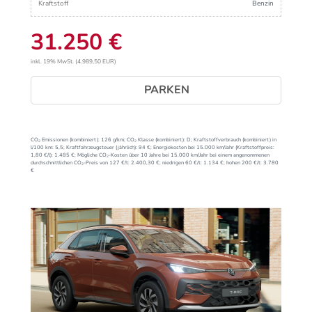
Kraftstoff
Benzin
31.250 €
inkl. 19% MwSt. (4.989,50 EUR)
PARKEN
CO₂ Emissionen (kombiniert):
126 g/km;
CO₂ Klasse (kombiniert):
D;
Kraftstoffverbrauch (kombiniert) in
l/100 km:
5,5;
Kraftfahrzeugsteuer (jährlich):
94 €;
Energiekosten bei 15.000 km/Jahr (Kraftstoffpreis:
1,
80
€
/l):
1.485 €;
Mögliche CO₂-Kosten über 10 Jahre bei 15.000 km/Jahr bei einem angenommenen
durchschnittlichen CO₂-Preis von 127 €/t:
2.400,30 €; niedrigen 60 €/t: 1.134 €; hohen 200 €/t: 3.780
€