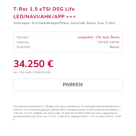
T-Roc 1.5 eTSI DSG Life
LED/NAVI/AHK/APP +++
Volkswagen, SUV/Geländewagen/Pickup, Automatik, Benzin, Grau, 5 Sitze
Standort
Langenfeld - VW, Audi, Škoda
Leistung
110 kW
(150 PS)
Kraftstoff
Benzin
34.250 €
inkl. 19% MwSt. (5.468,49 EUR)
PARKEN
CO₂ Emissionen (kombiniert):
128 g/km;
CO₂ Klasse (kombiniert):
D;
Kraftstoffverbrauch (kombiniert) in
l/100 km:
5,6;
Kraftfahrzeugsteuer (jährlich):
98 €;
Energiekosten bei 15.000 km/Jahr (Kraftstoffpreis:
1,
80
€
/l):
1.512 €;
Mögliche CO₂-Kosten über 10 Jahre bei 15.000 km/Jahr bei einem angenommenen
durchschnittlichen CO₂-Preis von 127 €/t:
2.438,40 €; niedrigen 60 €/t: 1.152 €; hohen 200 €/t: 3.840
€