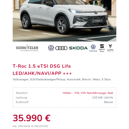
T-Roc 1.5 eTSI DSG Life
LED/AHK/NAVI/APP +++
Volkswagen, SUV/Geländewagen/Pickup, Automatik, Benzin, Weiss, 5 Sitze
Standort
Hilden - VW, VW Nutzfahrzeuge, Seat
Leistung
110 kW
(150 PS)
Kraftstoff
Benzin
35.990 €
inkl. 19% MwSt. (5.746,30 EUR)