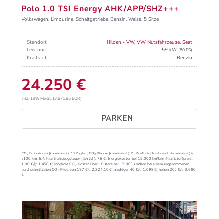
Polo 1.0 TSI Energy AHK/APP/SHZ+++
Volkswagen, Limousine, Schaltgetriebe, Benzin, Weiss, 5 Sitze
Standort
Hilden - VW, VW Nutzfahrzeuge, Seat
Leistung
59 kW
(80 PS)
Kraftstoff
Benzin
24.250 €
inkl. 19% MwSt. (3.871,85 EUR)
PARKEN
CO₂ Emissionen (kombiniert):
122 g/km;
CO₂ Klasse (kombiniert):
D;
Kraftstoffverbrauch (kombiniert) in
l/100 km:
5,4;
Kraftfahrzeugsteuer (jährlich):
75 €;
Energiekosten bei 15.000 km/Jahr (Kraftstoffpreis:
1,
80
€
/l):
1.458 €;
Mögliche CO₂-Kosten über 10 Jahre bei 15.000 km/Jahr bei einem angenommenen
durchschnittlichen CO₂-Preis von 127 €/t:
2.324,10 €; niedrigen 60 €/t: 1.098 €; hohen 200 €/t: 3.660
€