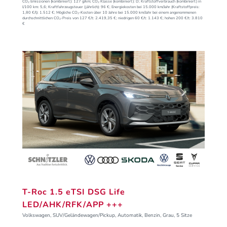
CO₂ Emissionen (kombiniert):
127 g/km;
CO₂ Klasse (kombiniert):
D;
Kraftstoffverbrauch (kombiniert) in
l/100 km:
5,6;
Kraftfahrzeugsteuer (jährlich):
96 €;
Energiekosten bei 15.000 km/Jahr (Kraftstoffpreis:
1,
80
€
/l):
1.512 €;
Mögliche CO₂-Kosten über 10 Jahre bei 15.000 km/Jahr bei einem angenommenen
durchschnittlichen CO₂-Preis von 127 €/t:
2.419,35 €; niedrigen 60 €/t: 1.143 €; hohen 200 €/t: 3.810
€
T-Roc 1.5 eTSI DSG Life
LED/AHK/RFK/APP +++
Volkswagen, SUV/Geländewagen/Pickup, Automatik, Benzin, Grau, 5 Sitze