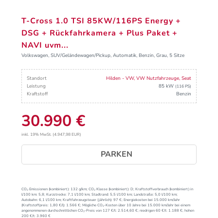
T-Cross 1.0 TSI 85KW/116PS Energy +
DSG + Rückfahrkamera + Plus Paket +
NAVI uvm...
Volkswagen, SUV/Geländewagen/Pickup, Automatik, Benzin, Grau, 5 Sitze
Standort
Hilden - VW, VW Nutzfahrzeuge, Seat
Leistung
85 kW
(116 PS)
Kraftstoff
Benzin
30.990 €
inkl. 19% MwSt. (4.947,98 EUR)
PARKEN
CO₂ Emissionen (kombiniert):
132 g/km;
CO₂ Klasse (kombiniert):
D;
Kraftstoffverbrauch (kombiniert) in
l/100 km:
5,8;
Kurzstrecke:
7,1 l/100 km;
Stadtrand:
5,5 l/100 km;
Landstraße:
5,0 l/100 km;
Autobahn:
6,1 l/100 km;
Kraftfahrzeugsteuer (jährlich):
97 €;
Energiekosten bei 15.000 km/Jahr
(Kraftstoffpreis:
1,
80
€
/l):
1.566 €;
Mögliche CO₂-Kosten über 10 Jahre bei 15.000 km/Jahr bei einem
angenommenen durchschnittlichen CO₂-Preis von 127 €/t:
2.514,60 €; niedrigen 60 €/t: 1.188 €; hohen
200 €/t: 3.960 €