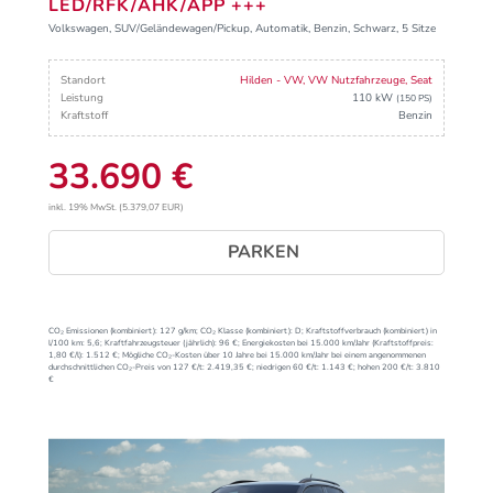
LED/RFK/AHK/APP +++
Volkswagen, SUV/Geländewagen/Pickup, Automatik, Benzin, Schwarz, 5 Sitze
Standort
Hilden - VW, VW Nutzfahrzeuge, Seat
Leistung
110 kW
(150 PS)
Kraftstoff
Benzin
33.690 €
inkl. 19% MwSt. (5.379,07 EUR)
PARKEN
CO₂ Emissionen (kombiniert):
127 g/km;
CO₂ Klasse (kombiniert):
D;
Kraftstoffverbrauch (kombiniert) in
l/100 km:
5,6;
Kraftfahrzeugsteuer (jährlich):
96 €;
Energiekosten bei 15.000 km/Jahr (Kraftstoffpreis:
1,
80
€
/l):
1.512 €;
Mögliche CO₂-Kosten über 10 Jahre bei 15.000 km/Jahr bei einem angenommenen
durchschnittlichen CO₂-Preis von 127 €/t:
2.419,35 €; niedrigen 60 €/t: 1.143 €; hohen 200 €/t: 3.810
€