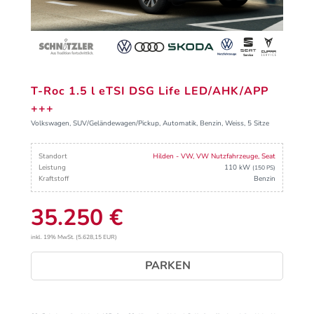
T-Roc 1.5 l eTSI DSG Life LED/AHK/APP
+++
Volkswagen, SUV/Geländewagen/Pickup, Automatik, Benzin, Weiss, 5 Sitze
Standort
Hilden - VW, VW Nutzfahrzeuge, Seat
Leistung
110 kW
(150 PS)
Kraftstoff
Benzin
35.250 €
inkl. 19% MwSt. (5.628,15 EUR)
PARKEN