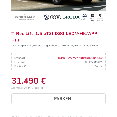
T-Roc Life 1.5 eTSI DSG LED/AHK/APP
+++
Volkswagen, SUV/Geländewagen/Pickup, Automatik, Benzin, Rot, 5 Sitze
Standort
Hilden - VW, VW Nutzfahrzeuge, Seat
Leistung
85 kW
(116 PS)
Kraftstoff
Benzin
31.490 €
inkl. 19% MwSt. (5.027,81 EUR)
PARKEN