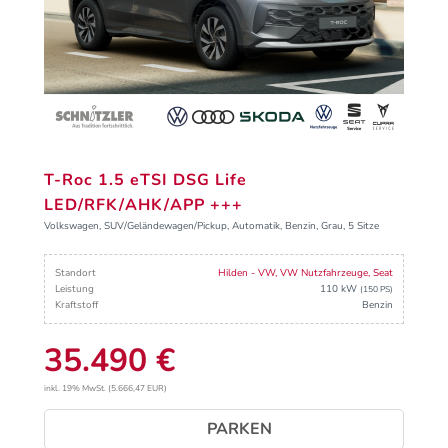
T-Roc 1.5 eTSI DSG Life
LED/RFK/AHK/APP +++
Volkswagen, SUV/Geländewagen/Pickup, Automatik, Benzin, Grau, 5 Sitze
Standort
Hilden - VW, VW Nutzfahrzeuge, Seat
Leistung
110 kW
(150 PS)
Kraftstoff
Benzin
35.490 €
inkl. 19% MwSt. (5.666,47 EUR)
PARKEN