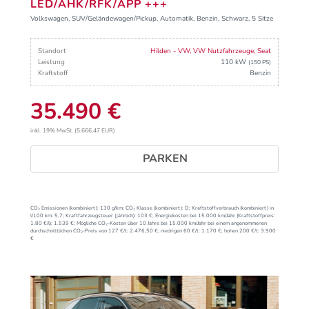
LED/AHK/RFK/APP +++
Volkswagen, SUV/Geländewagen/Pickup, Automatik, Benzin, Schwarz, 5 Sitze
Standort
Hilden - VW, VW Nutzfahrzeuge, Seat
Leistung
110 kW
(150 PS)
Kraftstoff
Benzin
35.490 €
inkl. 19% MwSt. (5.666,47 EUR)
PARKEN
CO₂ Emissionen (kombiniert):
130 g/km;
CO₂ Klasse (kombiniert):
D;
Kraftstoffverbrauch (kombiniert) in
l/100 km:
5,7;
Kraftfahrzeugsteuer (jährlich):
103 €;
Energiekosten bei 15.000 km/Jahr (Kraftstoffpreis:
1,
80
€
/l):
1.539 €;
Mögliche CO₂-Kosten über 10 Jahre bei 15.000 km/Jahr bei einem angenommenen
durchschnittlichen CO₂-Preis von 127 €/t:
2.476,50 €; niedrigen 60 €/t: 1.170 €; hohen 200 €/t: 3.900
€