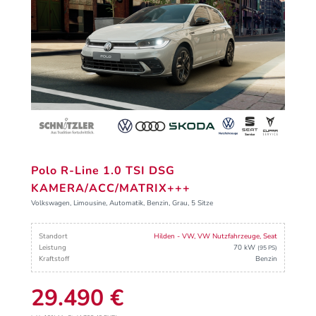
Polo R-Line 1.0 TSI DSG
KAMERA/ACC/MATRIX+++
Volkswagen, Limousine, Automatik, Benzin, Grau, 5 Sitze
Standort
Hilden - VW, VW Nutzfahrzeuge, Seat
Leistung
70 kW
(95 PS)
Kraftstoff
Benzin
29.490 €